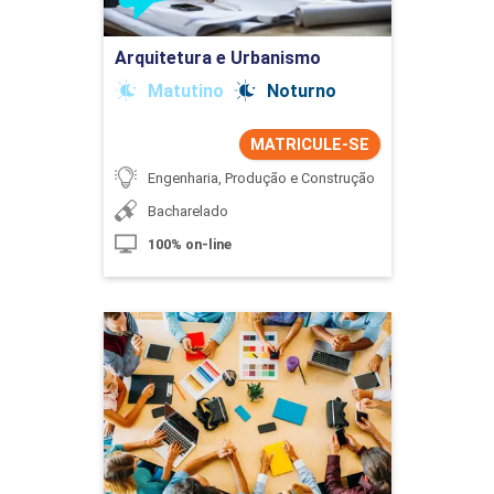
Ir para Inscrição
Arquitetura e Urbanismo
Matutino
Noturno
MATRICULE-SE
Engenharia, Produção e Construção
Bacharelado
100% on-line
Artes Visuais
Detalhes do curso
Ir para Inscrição