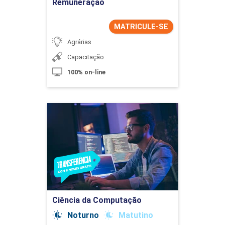
Remuneração
MATRICULE-SE
Agrárias
Capacitação
100% on-line
Ciência da Computação
Detalhes do curso
Ir para Inscrição
Ciência da Computação
Noturno
Matutino