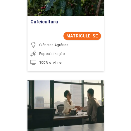
Ir para Inscrição
Cafeicultura
MATRICULE-SE
Ciências Agrárias
Especialização
100% on-line
Captação e Retenção de
Talentos
Detalhes do curso
Ir para Inscrição