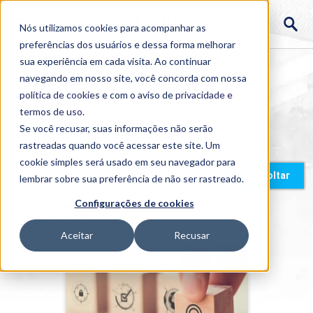
Nós utilizamos cookies para acompanhar as
preferências dos usuários e dessa forma melhorar
sua experiência em cada visita. Ao continuar
navegando em nosso site, você concorda com nossa
política de cookies
e com o aviso de
privacidade e
termos de uso
.
Se você recusar, suas informações não serão
rastreadas quando você acessar este site. Um
cookie simples será usado em seu navegador para
Home
>
Cursos
>
EAD
>
Pós-graduação e MBA
Voltar
lembrar sobre sua preferência de não ser rastreado.
Configurações de cookies
Cursos EAD
Aceitar
Recusar
A LGPD e A Sociedade
Detalhes do curso