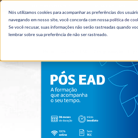
OUTROS PORTAIS
SEJA PARCEIRO
Nós utilizamos cookies para acompanhar as preferências dos usuário
SEMIPRESENCIAL
PRESENCIAL
EAD
navegando em nosso site, você concorda com nossa
política de coo
Se você recusar, suas informações não serão rastreadas quando vo
lembrar sobre sua preferência de não ser rastreado.
Home
>
Cursos
>
EAD
>
Pós-graduação
>
Espe