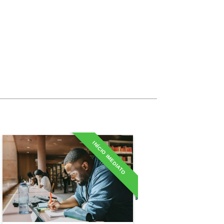
10h
10h
60h
arga Horária
10h
INÍCIO IMEDIATO
Especialização em Escrita
10h
Criativa
Detalhes do curso
10h
10h
Ir para Inscrição