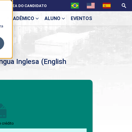
ÁREA DO CANDIDATO
ACADÊMICO
ALUNO
EVENTOS
ra
U
ngua Inglesa (English
ecne
BENEFÍCIOS
Benefícios pós-graduação
e crédito
ES