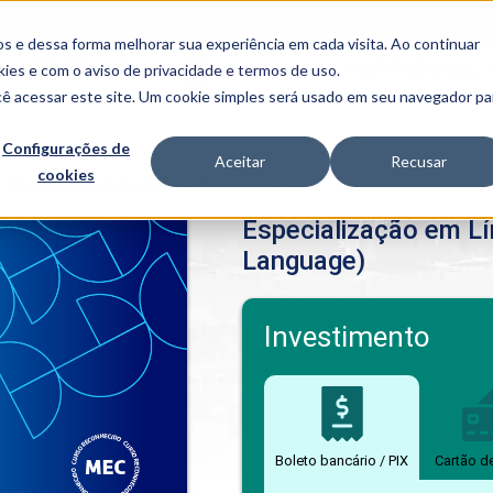
FALE CONOSCO
CONVÊNIOS E PARCERIAS
s e dessa forma melhorar sua experiência em cada visita. Ao continuar
BENEFÍCIOS
INSTITUCIONAL
kies
e com o aviso de
privacidade e termos de uso
.
cê acessar este site. Um cookie simples será usado em seu navegador pa
Programas
Acadêmicos
Configurações de
Aceitar
Recusar
cookies
PIBID
MPH
cialização em Língua Inglesa (English Language)
PIAC
Especialização em Lí
PROEST
Language)
PAE
Unit
PIME
Programas de
Investimento
Pesquisa e
Extensão
NIT
Boleto bancário / PIX
Cartão d
PRO