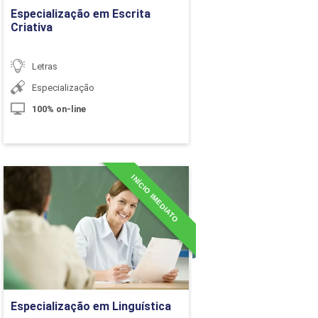
10h
Especialização em Escrita
Criativa
10h
Letras
Especialização
60h
100% on-line
Carga Horária
INÍCIO IMEDIATO
Especialização em
10h
Linguística
Detalhes do curso
10h
10h
Ir para Inscrição
10h
Especialização em Linguística