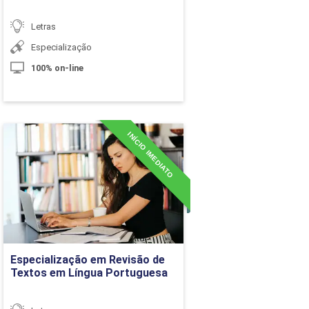
10h
Letras
10h
Especialização
100% on-line
60h
Carga Horária
INÍCIO IMEDIATO
Especialização em Revisão
de Textos em Língua
10h
Portuguesa
10h
Detalhes do curso
10h
Ir para Inscrição
10h
Especialização em Revisão de
Textos em Língua Portuguesa
10h