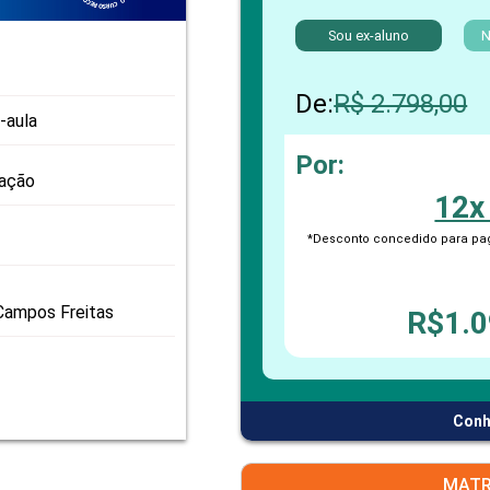
PRO
PRO
Sou ex-aluno
N
De:
R$ 2.798,00
-aula
Por:
zação
12x
*Desconto concedido para pag
Campos Freitas
R$1.0
Conh
MATR