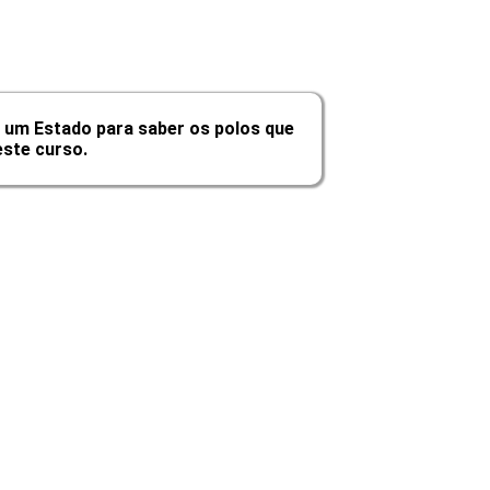
10h
10h
10h
 um Estado para saber os polos que
ste curso.
60h
Carga Horária
10h
10h
10h
10h