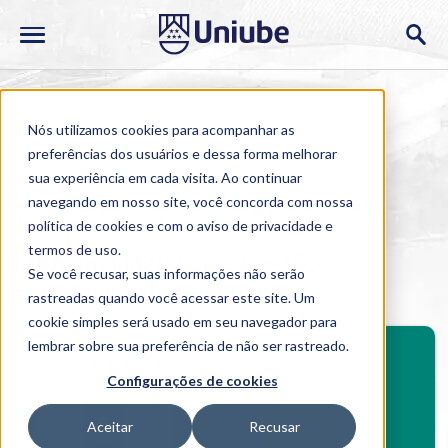
Nós utilizamos cookies para acompanhar as
preferências dos usuários e dessa forma melhorar
sua experiência em cada visita. Ao continuar
navegando em nosso site, você concorda com nossa
Home
>
Cursos
>
Presencial
>
Pós-graduação
>
MBA em
Liderança e Gestão Estratégica de Pessoas
política de cookies
e com o aviso de
privacidade e
termos de uso
.
MBA em Liderança e Gestão
Se você recusar, suas informações não serão
Estratégica de Pessoas
rastreadas quando você acessar este site. Um
cookie simples será usado em seu navegador para
BENEFÍCIOS
lembrar sobre sua preferência de não ser rastreado.
Investimento
Configurações de cookies
Benefícios pós-graduação
Aceitar
Recusar