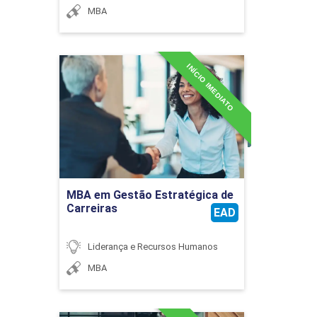
36
MBA
INÍCIO IMEDIATO
MBA em Gestão
Estratégica de Carreiras
Detalhes do curso
Ir para Inscrição
MBA em Gestão Estratégica de
Carreiras
EAD
Liderança e Recursos Humanos
MBA