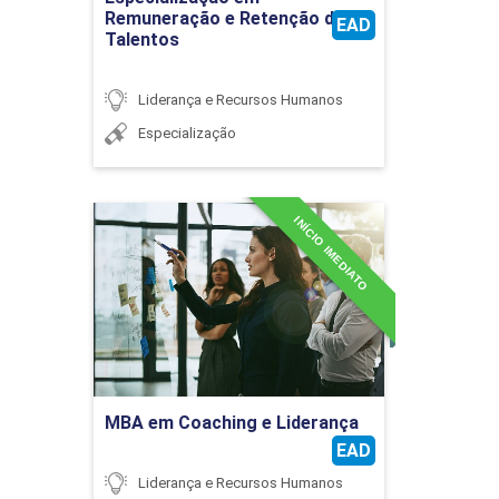
36
Remuneração e Retenção de
EAD
Talentos
Liderança e Recursos Humanos
Especialização
PLANEJAMENTO ESTRATÉGICO DE RH E
SUSTENTABILIDADE ORGANIZACIONAL
INÍCIO IMEDIATO
MBA em Coaching e
Liderança
36
Detalhes do curso
Ir para Inscrição
TREINAMENTO, DESENVOLVIMENTO E
MBA em Coaching e Liderança
EDUCAÇÃO CORPORATIVA
EAD
Liderança e Recursos Humanos