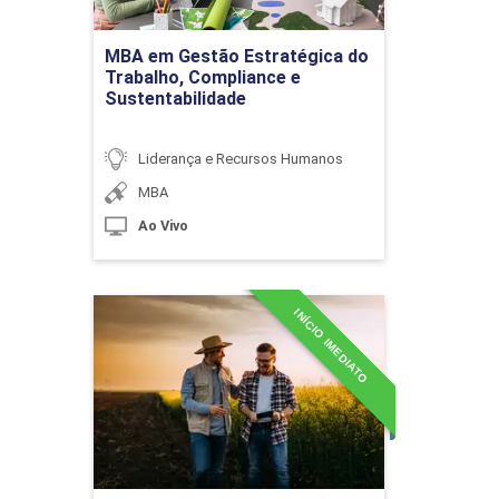
MBA em Gestão Estratégica do
Ir para Inscrição
Trabalho, Compliance e
Sustentabilidade
Liderança e Recursos Humanos
MBA
Ao Vivo
INÍCIO IMEDIATO
MBA em Liderança e
Gestão de Pessoas no
Agronegócio
Detalhes do curso
Ir para Inscrição