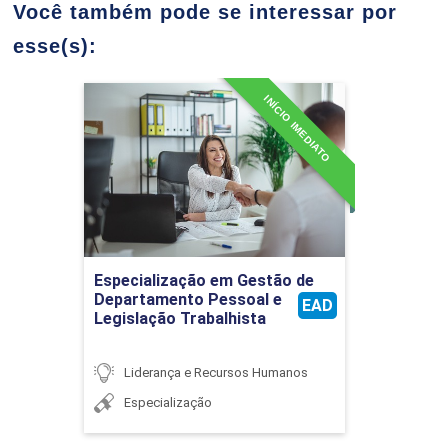
Você também pode se interessar por
36
esse(s):
INÍCIO IMEDIATO
Especialização em Gestão
de Departamento Pessoal e
COMUNICAÇÃO E FEEDBACK
Legislação Trabalhista
ESTRATÉGICO
Detalhes do curso
36
Ir para Inscrição
Especialização em Gestão de
Departamento Pessoal e
EAD
Legislação Trabalhista
Liderança e Recursos Humanos
ÉTICA, DIVERSIDADE E INCLUSÃO NAS
ORGANIZAÇÕES
Especialização