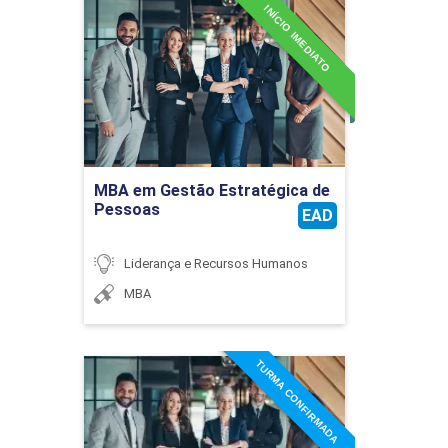
INÍCIO IMEDIATO
MBA em Gestão
Estratégica de Pessoas
Detalhes do curso
Ir para Inscrição
MBA em Gestão Estratégica de
Pessoas
EAD
Liderança e Recursos Humanos
MBA
TURMA CONFIRMADA
MBA em Gestão
Estratégica de Pessoas
Detalhes do curso