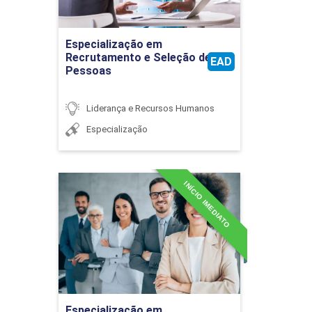
Ir para Inscrição
Especialização em
Recrutamento e Seleção de
EAD
Pessoas
GESTÃO ESTRATÉGICA DE TALENTOS
HUMANOS
Liderança e Recursos Humanos
Especialização
36
INÍCIO IMEDIATO
Especialização em
Remuneração e Retenção
de Talentos
LIDERANÇA E DESENVOLVIMENTO DE
Detalhes do curso
EQUIPES
Ir para Inscrição
Especialização em