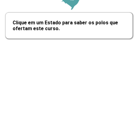
Cabeamento de LAN, Hardware de
Topologia e Interface Físicos
Clique em um Estado para saber os polos que
ofertam este curso.
10h
Estendendo LANS: Modens de Fibra,
Repetidores, Bridges e Switches
10h