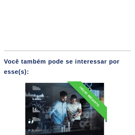
Endereçamento de Hardware e
Identificação de Tipo de Quadro
10h
Você também pode se interessar por
esse(s):
Comunicação de Dados
60h
INÍCIO IMEDIATO
Especialização em
Administração de Banco de
Dados
Transmissão de Pacotes
Detalhes do curso
10h