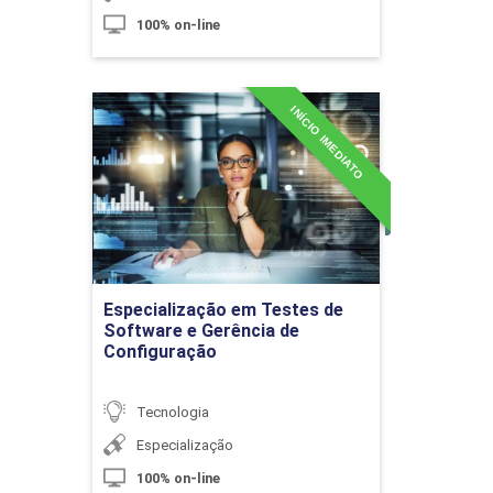
100% on-line
10h
INÍCIO IMEDIATO
Especialização em Testes
de Software e Gerência de
Configuração
Arquitetura do Protocolo IP (IPv6)
Detalhes do curso
10h
Ir para Inscrição
Especialização em Testes de
Software e Gerência de
Configuração
Desafios, Avanços e Segurança de Redes
60h
Tecnologia
Especialização
100% on-line
Desafios da Computação em Nuvem