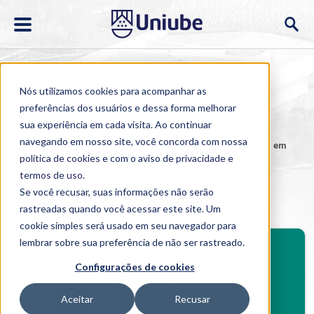
Nós utilizamos cookies para acompanhar as
preferências dos usuários e dessa forma melhorar
sua experiência em cada visita. Ao continuar
navegando em nosso site, você concorda com nossa
Home
>
Cursos
>
EAD
>
Pós-graduação
>
Especialização em
Projetos e Gerenciamento de Redes
política de cookies
e com o aviso de
privacidade e
termos de uso
.
Especialização em Projetos e
Se você recusar, suas informações não serão
Gerenciamento de Redes
rastreadas quando você acessar este site. Um
cookie simples será usado em seu navegador para
BENEFÍCIOS
lembrar sobre sua preferência de não ser rastreado.
Investimento
Configurações de cookies
Benefícios pós-graduação
Aceitar
Recusar