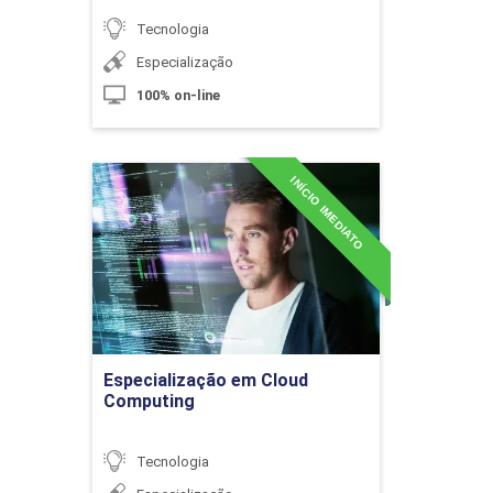
Tecnologia
Especialização
100% on-line
Tecnologias de WAN e Roteamento
INÍCIO IMEDIATO
Especialização em Cloud
10h
Computing
Detalhes do curso
Controle, Camadas de Dados e Protocolos
60h
Ir para Inscrição
Especialização em Cloud
Computing
Detecção e Correção de Erros
Tecnologia