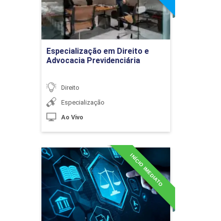
Dos Crimes Contra a Família
Ir para Inscrição
Especialização em Direito e
Advocacia Previdenciária
10h
Direito
Especialização
Ao Vivo
Da Apropriação Indébita, Estelionato e
Receptação
INÍCIO IMEDIATO
Especialização em Direito e
Ética na Computação
10h
Detalhes do curso