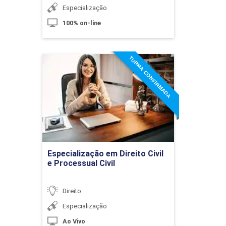
Especialização
100% on-line
Crime tentado e Crime Consumado
TURMA CONFIRMADA
Especialização em Direito
Civil e Processual Civil
10h
Detalhes do curso
Ir para Inscrição
Concurso de Crimes
Especialização em Direito Civil
e Processual Civil
10h
Direito
Especialização
Ao Vivo