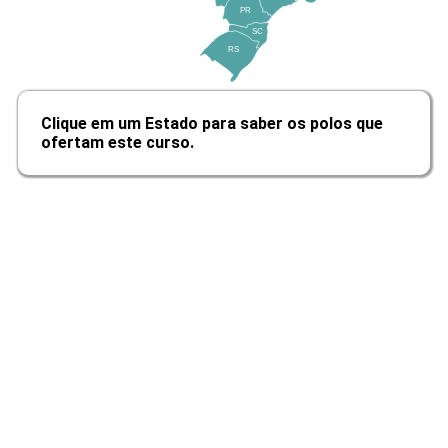
10h
PR
SC
RS
Clique em um Estado para saber os polos que
Teorias Explicativas do Crime
ofertam este curso.
10h
Seletividade Penal e Processos
Criminais
10h