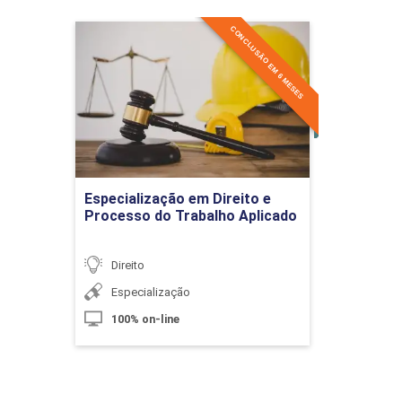
10h
CONCLUSÃO EM 6 MESES
Especialização em Direito e
Processo do Trabalho
Aplicado
Detalhes do curso
Teoria Geral das Provas no Processo
Penal
Ir para Inscrição
Especialização em Direito e
Processo do Trabalho Aplicado
10h
Direito
Especialização
100% on-line
Jurisdição e Competência Penal