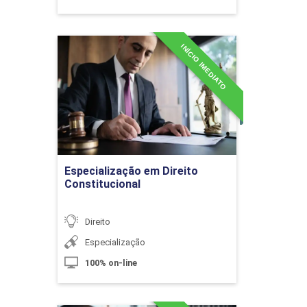
Ação Penal
INÍCIO IMEDIATO
Especialização em Direito
Constitucional
10h
Detalhes do curso
Ir para Inscrição
Especialização em Direito
Das Penas
Constitucional
Direito
10h
Especialização
100% on-line
Crimes em Espécie - Parte I
60h