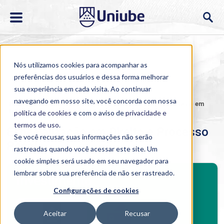
Nós utilizamos cookies para acompanhar as
preferências dos usuários e dessa forma melhorar
sua experiência em cada visita. Ao continuar
navegando em nosso site, você concorda com nossa
Home
>
Cursos
>
EAD
>
Pós-graduação
>
Especialização em
Direito e Processo Penal
política de cookies
e com o aviso de
privacidade e
termos de uso
.
Especialização em Direito e Processo
Se você recusar, suas informações não serão
Penal
rastreadas quando você acessar este site. Um
cookie simples será usado em seu navegador para
BENEFÍCIOS
lembrar sobre sua preferência de não ser rastreado.
Investimento
Configurações de cookies
Benefícios pós-graduação
Aceitar
Recusar