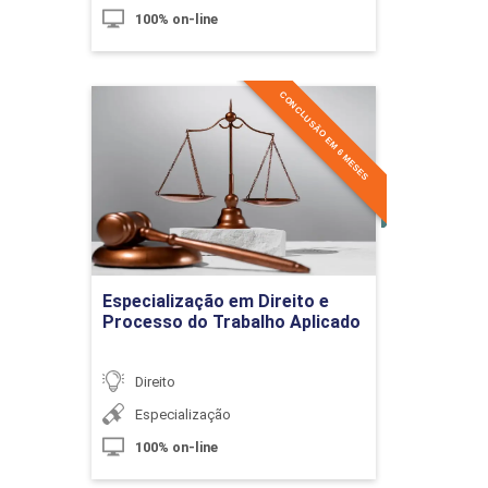
100% on-line
Processo e Execução Penal
60h
CONCLUSÃO EM 6 MESES
Especialização em Direito e
Processo do Trabalho
Aplicado
Processo Penal: Conceito, Fontes,
Detalhes do curso
Função e Princípios
Ir para Inscrição
10h
Especialização em Direito e
Processo do Trabalho Aplicado
Direito
Especialização
Direito Processual Penal
100% on-line