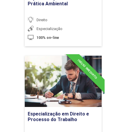
Prática Ambiental
Direito
Especialização
Dos Crimes Contra a Administração
100% on-line
da Justiça
INÍCIO IMEDIATO
10h
Especialização em Direito e
Processo do Trabalho
Detalhes do curso
Dos Crimes Contra a Honra
Ir para Inscrição
Especialização em Direito e
Processo do Trabalho
10h