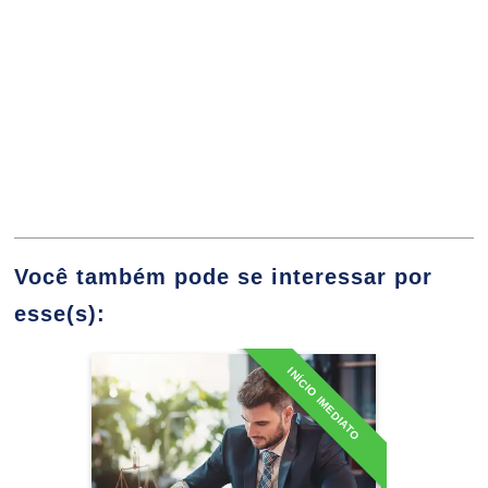
Violência e Criminalidade
10h
Você também pode se interessar por
esse(s):
Aspectos Gerais do Direito Penal
60h
INÍCIO IMEDIATO
Especialização em Direito e
Processo do Trabalho
Teoria do crime, Teoria do Delito:
Detalhes do curso
Conceitos