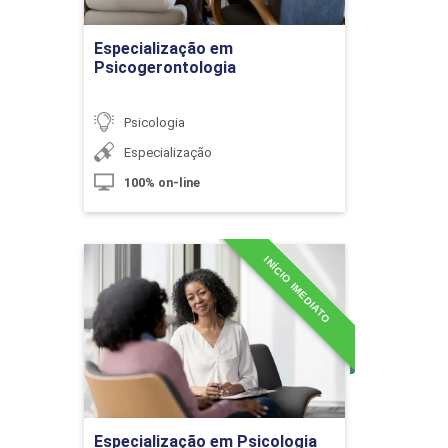
Ir para Inscrição
Aplicações da Abordagem Cognitiva
Especialização em
Psicogerontologia
10h
Psicologia
Especialização
100% on-line
Psicologia Cognitiva III
60h
INÍCIO IMEDIATO
Especialização em
Psicologia
Pesquisas Recentes
Detalhes do curso
10h
Ir para Inscrição
Especialização em Psicologia