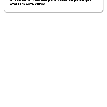
ofertam este curso.
10h
O Terapeuta como Pessoa
10h
Consulta Psicológica na Prática