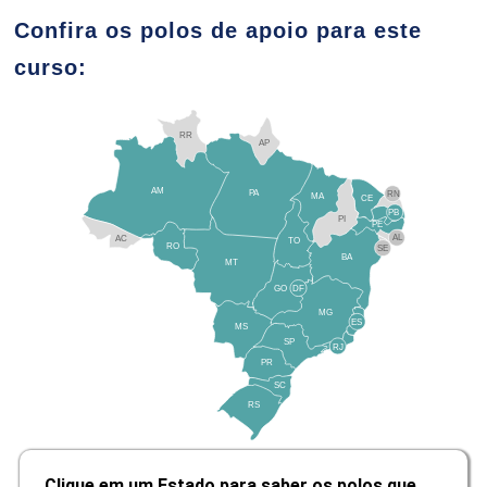
Confira os polos de apoio para este
10h
curso:
RR
AP
AM
PA
RN
MA
Comunicação Terapêutica
CE
PB
PI
Facilitadora
PE
AL
AC
TO
RO
SE
BA
MT
GO
DF
10h
MG
ES
MS
SP
RJ
PR
SC
RS
O Estabelecimento do Rapport
Clique em um Estado para saber os polos que