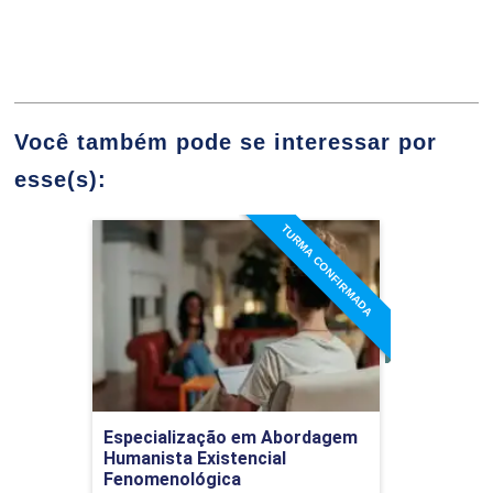
10h
Psicologia Cognitiva I
60h
Você também pode se interessar por
esse(s):
TURMA CONFIRMADA
Introduzindo o Pensamento
Especialização em
Abordagem Humanista
Existencial Fenomenológica
10h
Detalhes do curso
Ir para Inscrição
Especialização em Abordagem
Humanista Existencial
Emergência do Cognitivismo:
Fenomenológica