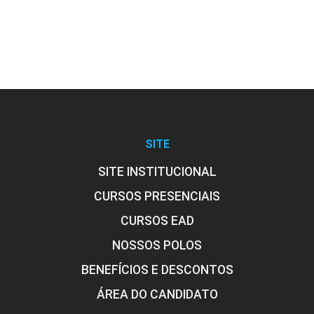
10h
Terapia Cognitivo-Comportamental
para Casais e Famílias
SITE
10h
SITE INSTITUCIONAL
CURSOS PRESENCIAIS
CURSOS EAD
NOSSOS POLOS
Terapia Cognitivo-Comportamental e
BENEFÍCIOS E DESCONTOS
Atuação do Psicólogo
ÁREA DO CANDIDATO