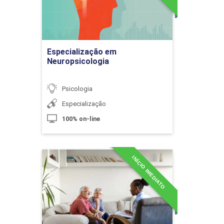
Bases Epistemológicas da Psicologia
Cognitiva Experimental
Ir para Inscrição
Especialização em
10h
Neuropsicologia
Psicologia
Especialização
100% on-line
Método de Pesquisa na Abordagem
Cognitiva
INÍCIO IMEDIATO
Especialização em
Psicogerontologia
10h
Detalhes do curso