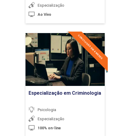
Cognitiva
Especialização
Ao Vivo
10h
CONCLUSÃO EM 6 MESES
Especialização em
Criminologia
Detalhes do curso
A Cognição Humana
Ir para Inscrição
10h
Especialização em Criminologia
Psicologia
Especialização
100% on-line
Os Pioneiros da Psicologia Cognitiva