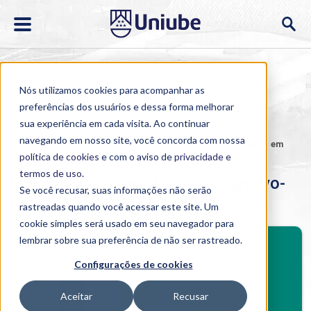
Nós utilizamos cookies para acompanhar as
preferências dos usuários e dessa forma melhorar
sua experiência em cada visita. Ao continuar
navegando em nosso site, você concorda com nossa
Home
>
Cursos
>
EAD
>
Pós-graduação
>
Especialização em
Terapia Cognitivo-Comportamental
política de cookies
e com o aviso de
privacidade e
termos de uso
.
Especialização em Terapia Cognitivo-
Se você recusar, suas informações não serão
Comportamental
rastreadas quando você acessar este site. Um
cookie simples será usado em seu navegador para
BENEFÍCIOS
lembrar sobre sua preferência de não ser rastreado.
Investimento
Configurações de cookies
Benefícios pós-graduação
Aceitar
Recusar