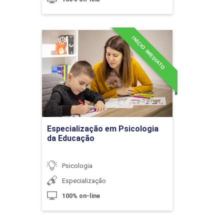
INÍCIO IMEDIATO
Especialização em
Neurociência, Psicologia e o
Psicologia da Educação
Comportamento Humano
Detalhes do curso
10h
Ir para Inscrição
Especialização em Psicologia
da Educação
Fundamentos da Terapia Cognitivo-
60h
Comportamental
Psicologia
Especialização
100% on-line
Princípios da Terapia Cognitivo-