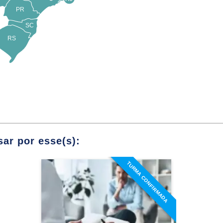
PR
ogo Hospitalar em Equipe Multiprofissional
SC
RS
spitalar: Práticas e Desafios no Setting
Terapêutico
Módulos
utico na Atuação do Psicólogo Hospitalar
iente, Família e Psicólogo Hospitalar
ar por esse(s):
gica no Contexto Hospitalar
TURMA CONFIRMADA
Especialização em
Avaliação Psicológica
ves e Focais no Contexto Hospitalar
Detalhes do curso
os e a Atuação do Psicólogo Hospitalar