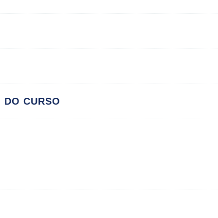
Psicologia da Saúde
O DO CURSO
Módulos
C
e
 de Saúde
S
 Saúde (SUS)
Saúde: Aspectos Teóricos e Campo de Atuação