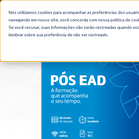
OUTROS PORTAIS
SEJA PARCEIRO
Nós utilizamos cookies para acompanhar as preferências dos usuário
SEMIPRESENCIAL
PRESENCIAL
EAD
navegando em nosso site, você concorda com nossa
política de coo
Se você recusar, suas informações não serão rastreadas quando vo
lembrar sobre sua preferência de não ser rastreado.
Home
>
Cursos
>
EAD
>
Pós-graduação
>
Espe