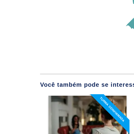
Atuação do Psicól
Psicologia Ho
O Setting Terapê
Relação entre Pac
Você também pode se interess
Avaliação Psicoló
TURMA CONFIRMADA
Especialização em
Abordagem Humanista
Intervenções Bre
Existencial Fenomenológica
Cuidados Paliativ
Detalhes do curso