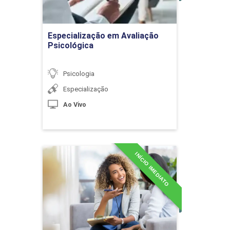
ção do Psicólogo Hospitalar
Ir para Inscrição
Especialização em Avaliação
s para a Humanização nos Hospitais
Psicológica
Módulos
Psicologia
Especialização
itais
Ao Vivo
 do Hospital
ssistência à Saúde no Brasil
INÍCIO IMEDIATO
Especialização em
e no Contexto de Internação Hospitalar
Inteligência Emocional
aúde, Programas e Atividades
Detalhes do curso
ização no Contexto Hospitalar
Ir para Inscrição