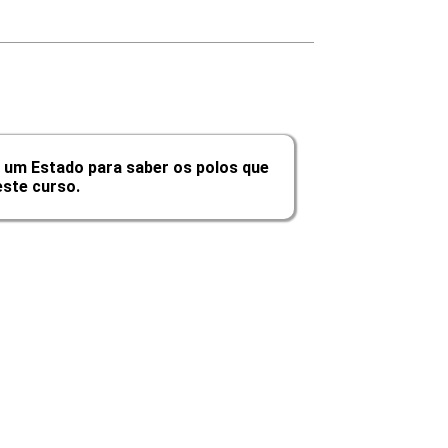
10h
10h
60h
 um Estado para saber os polos que
ste curso.
Carga Horária
10h
10h
10h
10h
10h