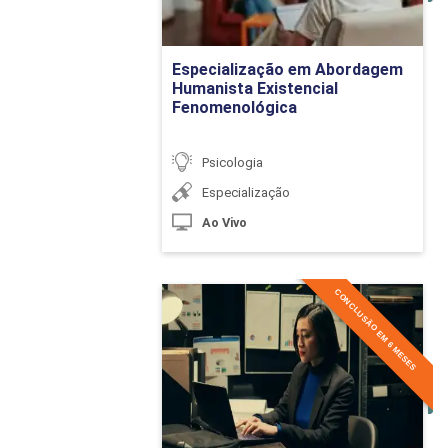
Desafios da Atua
Ir para Inscrição
Especialização em Abordagem
Estratégia
Humanista Existencial
Fenomenológica
Psicologia
História dos Hosp
Especialização
Ao Vivo
Centros de Poder
Humanização da A
CONCLUSÃO EM 6 MESES
Especialização em
Educação em Saúd
Criminologia
Humanização em S
Detalhes do curso
O Luto e a Human
Ir para Inscrição