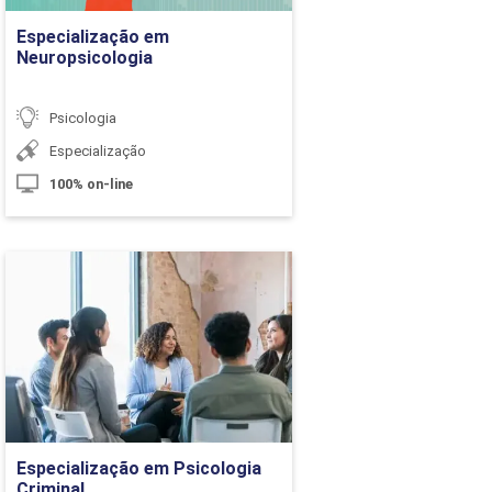
60h
Especialização em
Neuropsicologia
arga Horária
Psicologia
10h
Especialização
100% on-line
10h
10h
Especialização em
Psicologia Criminal
10h
Detalhes do curso
10h
10h
Ir para Inscrição
Especialização em Psicologia
Criminal