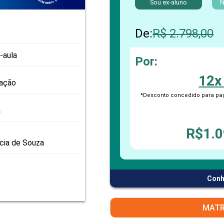
Sou ex-aluno
PRO
N
PRO
De:
R$ 2.798,00
-aula
Por:
12x
zação
*Desconto concedido para pag
a
R$1.0
icia de Souza
Conh
MATR