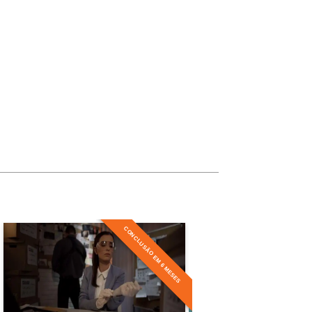
10h
60h
Carga Horária
10h
10h
10h
CONCLUSÃO EM 6 MESES
Especialização em
Criminologia
10h
Detalhes do curso
10h