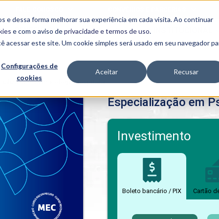
FALE CONOSCO
CONVÊNIOS E PARCERIAS
s e dessa forma melhorar sua experiência em cada visita. Ao continuar
BENEFÍCIOS
INSTITUCIONAL
kies
e com o aviso de
privacidade e termos de uso
.
cê acessar este site. Um cookie simples será usado em seu navegador pa
Programas
Acadêmicos
Configurações de
Aceitar
Recusar
cookies
PIBID
MPH
cialização em Psicologia Hospitalar
PIAC
Especialização em Ps
PROEST
PAE
Unit
PIME
Investimento
Programas de
Pesquisa e
Extensão
NIT
Boleto bancário / PIX
Cartão d
PRO