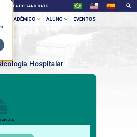
ÁREA DO CANDIDATO
ACADÊMICO
ALUNO
EVENTOS
ra
U
icologia Hospitalar
ecne
BENEFÍCIOS
Benefícios pós-graduação
e crédito
ES