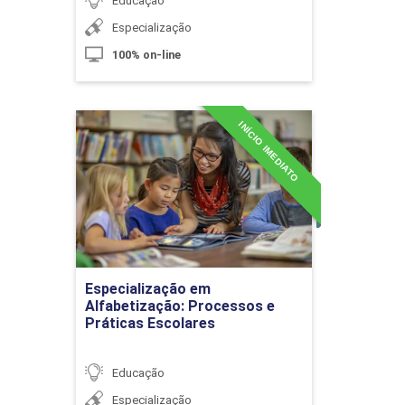
Educação
Especialização
100% on-line
A Construção de Conceitos
INÍCIO IMEDIATO
Geográficos nos Primeiros Anos do
Especialização em
Alfabetização: Processos e
Ensino Fundamental
Práticas Escolares
Detalhes do curso
10h
Ir para Inscrição
Especialização em
Alfabetização: Processos e
Práticas Escolares
Ensino de Geografia e a BNCC no
Ensino Fundamental
Educação
Especialização