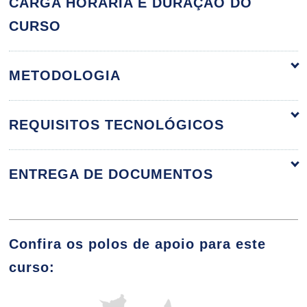
60h
CARGA HORÁRIA E DURAÇÃO DO
Iniciais do Ensino Fundamental
CURSO
METODOLOGIA
A Docência no Ensino Fundamental
REQUISITOS TECNOLÓGICOS
10h
ENTREGA DE DOCUMENTOS
Principais Abordagens sobre a
Aprendizagem
Confira os polos de apoio para este
curso:
10h