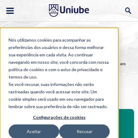
Nós utilizamos cookies para acompanhar as
preferências dos usuários e dessa forma melhorar
sua experiência em cada visita. Ao continuar
navegando em nosso site, você concorda com nossa
Home
>
Cursos
>
EAD
>
Pós-graduação
>
Especialização em
Supervisão Pedagógica e Docência nos Anos Iniciais
política de cookies
e com o aviso de
privacidade e
termos de uso
.
Especialização em Supervisão
Se você recusar, suas informações não serão
Pedagógica e Docência nos Anos
rastreadas quando você acessar este site. Um
Iniciais
cookie simples será usado em seu navegador para
lembrar sobre sua preferência de não ser rastreado.
BENEFÍCIOS
Configurações de cookies
Investimento
Benefícios pós-graduação
Aceitar
Recusar