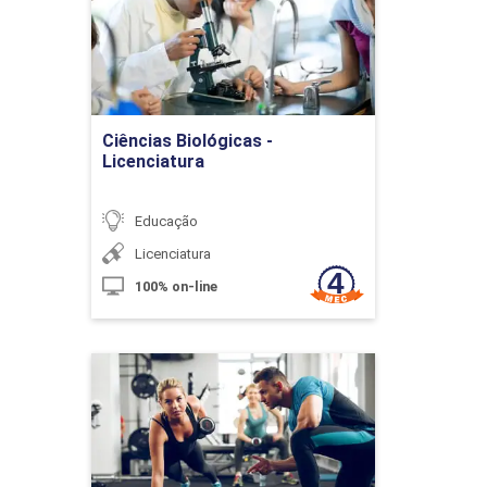
Detalhes do curso
10h
Ir para Inscrição
Ciências Biológicas -
Licenciatura
Os Gêneros Textuais na Construção
Social da Leitura e da Escrita (Parte
2)
Educação
Licenciatura
100% on-line
10h
Educação Física
Detalhes do curso
A Literatura Infantil nas Séries
Iniciais