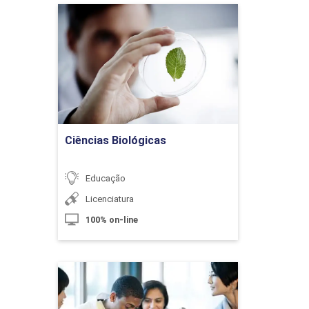
Ciências Biológicas
Detalhes do curso
Língua Portuguesa nos Anos Iniciais
do Ensino Fundamental: Práticas de
Linguagem, Objetos de Conhecimento
e Habilidades
Ir para Inscrição
Ciências Biológicas
10h
Educação
Licenciatura
100% on-line
Os Gêneros Textuais na Construção
Social da Leitura e da Escrita (Parte
1)
Ciências Biológicas -
Licenciatura