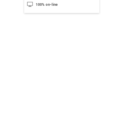
100% on-line
10h
Relações Étnico-Raciais e Diversidade
no Ambiente Escolar
10h
Dificuldades de Aprendizagem e o