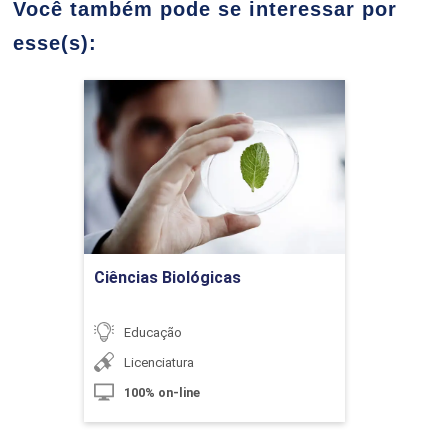
Você também pode se interessar por
Tecnológicos
esse(s):
10h
Ciências Biológicas
Detalhes do curso
Linguagens e Códigos nos Anos Iniciais do
60h
Ensino Fundamental
Ir para Inscrição
Ciências Biológicas
Leitura, Oralidade e Escrita
Educação
Licenciatura
100% on-line
10h