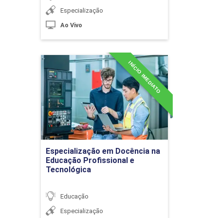
Especialização
Ao Vivo
Laicidade e Diversidade Religiosa
INÍCIO IMEDIATO
Especialização em
Docência na Educação
Profissional e Tecnológica
10h
Detalhes do curso
Diversidade e Inclusão nos Anos Iniciais do
60h
Ir para Inscrição
Ensino Fundamental
Especialização em Docência na
Educação Profissional e
Tecnológica
Educação
Diversidade e Inclusão Social na Sala
Especialização
de Aula