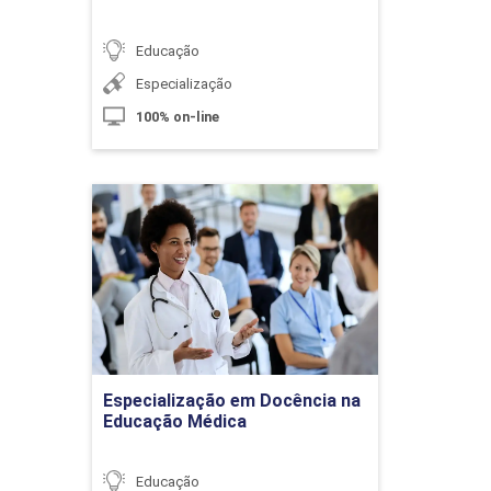
Educação
Especialização
100% on-line
Práticas Corporais nos Anos Iniciais
do Ensino Fundamental
Especialização em
Docência na Educação
10h
Médica
Detalhes do curso
A BNCC e o Ensino Religioso
Ir para Inscrição
Especialização em Docência na
Educação Médica
10h
Educação