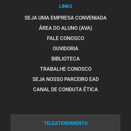
Especializado e os Desafios para a
LINKS
Compreensão e Inclusão do Aluno
com Deficiência, no Currículo Geral
SEJA UMA EMPRESA CONVENIADA
ÁREA DO ALUNO (AVA)
FALE CONOSCO
10h
OUVIDORIA
BIBLIOTECA
TRABALHE CONOSCO
A Tecnologia Assistiva e suas
SEJA NOSSO PARCEIRO EAD
Possibilidades: Tipos,
CANAL DE CONDUTA ÉTICA
Características, Recursos e Contexto
Escolar
10h
TELEATENDIMENTO