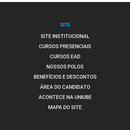
Ensino
10h
SITE
SITE INSTITUCIONAL
CURSOS PRESENCIAIS
CURSOS EAD
A Intervenção Pedagógica no
NOSSOS POLOS
Processo de Aprendizagem
BENEFÍCIOS E DESCONTOS
ÁREA DO CANDIDATO
10h
ACONTECE NA UNIUBE
MAPA DO SITE
O Plano de Atendimento Educacional