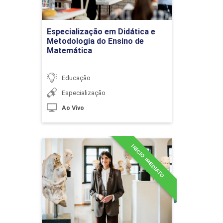
Jogos e Brincadeiras Matemáticos
Ir para Inscrição
Especialização em Didática e
Metodologia do Ensino de
Matemática
10h
Educação
Especialização
Desenvolvimento Integral nos Anos
Ao Vivo
Iniciais do Ensino Fundamental: Corpo e
60h
Mente
INÍCIO IMEDIATO
Especialização em
Docência em Filosofia e
Sociologia
Psicomotricidade: Conceito e
Detalhes do curso
Histórico