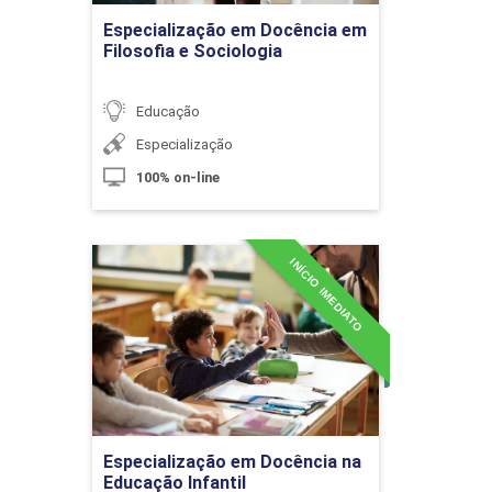
Ir para Inscrição
10h
Especialização em Docência em
Filosofia e Sociologia
Educação
Especialização
Corpo e Movimento
100% on-line
10h
INÍCIO IMEDIATO
Especialização em
Docência na Educação
Infantil
Detalhes do curso
O Brincar no Ensino Fundamental
Ir para Inscrição
Especialização em Docência na
10h
Educação Infantil