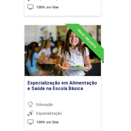
100% on-line
10h
INÍCIO IMEDIATO
Especialização em
Alimentação e Saúde na
Escola Básica
O Ensino de Ciências da Natureza no
Contexto da BNCC
Detalhes do curso
10h
Ir para Inscrição
Especialização em Alimentação
e Saúde na Escola Básica
Educação
Laboratório de Ciências
Especialização
100% on-line