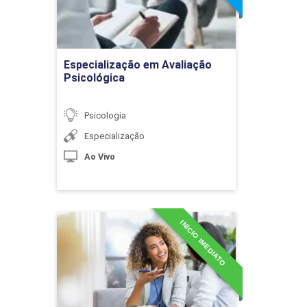
Emoções
Ir para Inscrição
Psicologia da Saúde
Especialização em Avaliação
Psicológica
Módulos
C
Psicologia
e
Especialização
 de Saúde
Ao Vivo
 Saúde (SUS)
Saúde: Aspectos Teóricos e Campo de Atuação
INÍCIO IMEDIATO
Especialização em
Inteligência Emocional
colhimento ao Adulto
Detalhes do curso
mília: O Afeto e o Cuidado em Saúde