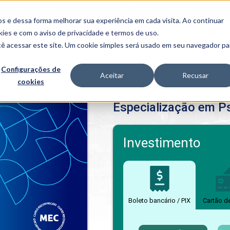
FALE CONOSCO
CONVÊNIOS E PARCERIAS
s e dessa forma melhorar sua experiência em cada visita. Ao continuar
BENEFÍCIOS
INSTITUCIONAL
kies
e com o aviso de
privacidade e termos de uso
.
cê acessar este site. Um cookie simples será usado em seu navegador pa
Programas
Acadêmicos
Configurações de
Aceitar
Recusar
cookies
PIBID
MPH
cialização em Psicologia da Saúde
PIAC
Especialização em P
PROEST
PAE
Unit
PIME
Investimento
Programas de
Pesquisa e
Extensão
NIT
Boleto bancário / PIX
Cartão d
PRO