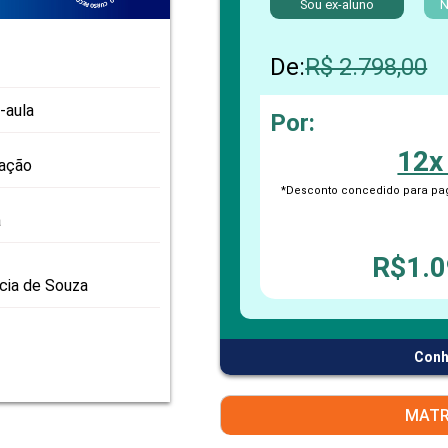
Sou ex-aluno
PRO
N
PRO
De:
R$ 2.798,00
-aula
Por:
12x
zação
*Desconto concedido para pag
a
R$1.0
icia de Souza
Conh
MATR