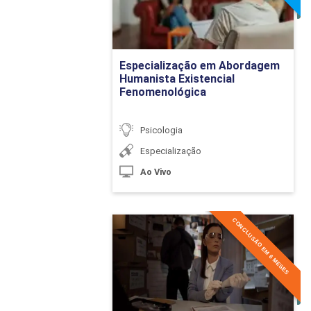
Detalhes do curso
Introduzindo as 
Ir para Inscrição
Especialização em Abordagem
Humanista Existencial
Fenomenológica
Conceito de Saúd
Psicologia
Especialização
Política Nacional
Ao Vivo
Sistema Único de
A Psicologia da 
CONCLUSÃO EM 6 MESES
Especialização em
Criminologia
Estratégias de A
Detalhes do curso
O Paciente e a Fa