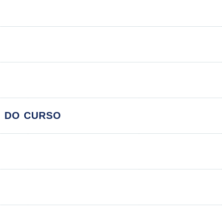
O Setting Terapêutico
O DO CURSO
Módulos
C
do Setting
ica Psicológica
S
pêutica Facilitadora