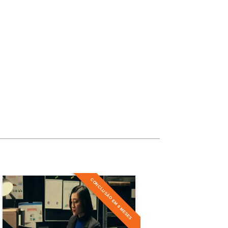
10h
10h
60h
Carga Horária
10h
10h
10h
CONCLUSÃO EM 6 MESES
10h
Especialização em
Criminologia
10h
Detalhes do curso