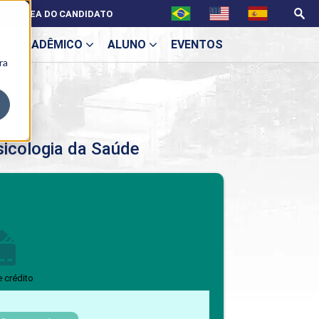
ÁREA DO CANDIDATO
ACADÊMICO
ALUNO
EVENTOS
ra
U
sicologia da Saúde
ecne
BENEFÍCIOS
Benefícios pós-graduação
e crédito
ES