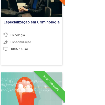
10h
Ir para Inscrição
60h
Especialização em Criminologia
arga Horária
Psicologia
Especialização
10h
100% on-line
10h
10h
10h
INÍCIO IMEDIATO
Especialização em
Neuropsicologia
10h
Detalhes do curso
10h