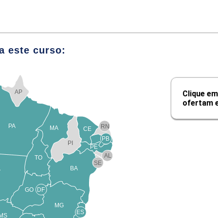
o do Rapport
o Pessoa
a este curso:
ica na Prática
mentas da Clínica Psicológica
AP
Clique em
ofertam e
Módulos
C
PA
RN
MA
CE
línica Psicológica
PB
PI
PE
AL
ta
TO
SE
BA
T
ais e Comportamentais na Observação
GO
DF
Psicológico
MG
ES
MS