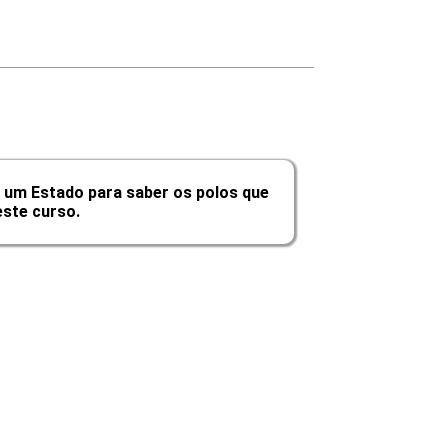
10h
10h
10h
60h
 um Estado para saber os polos que
ste curso.
arga Horária
10h
10h
10h
10h