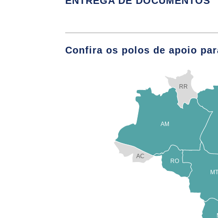
ENTREGA DE DOCUMENTOS
O Estabeleciment
O Terapeuta com
Confira os polos de apoio par
Consulta Psicológ
Ferra
RR
AM
A Entrevista na C
AC
Tipos de Entrevis
RO
M
Eventos Ambient
Aconselhamento 