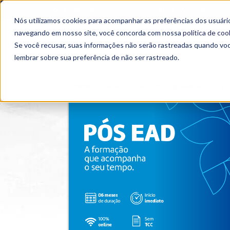
OUTROS PORTAIS
SEJA PARCEIRO
Nós utilizamos cookies para acompanhar as preferências dos usuário
SEMIPRESENCIAL
PRESENCIAL
EAD
navegando em nosso site, você concorda com nossa
política de coo
Se você recusar, suas informações não serão rastreadas quando vo
lembrar sobre sua preferência de não ser rastreado.
Home
>
Cursos
>
EAD
>
Pós-graduação
>
Espe