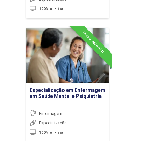
Teorias de enfermagem: Madeleine
100% on-line
Leininger
INÍCIO IMEDIATO
Especialização em
10h
Enfermagem em Saúde
Mental e Psiquiatria
Detalhes do curso
Teorias de enfermagem: Jean
Ir para Inscrição
Watson.
Especialização em Enfermagem
em Saúde Mental e Psiquiatria
10h
Enfermagem
Especialização
100% on-line