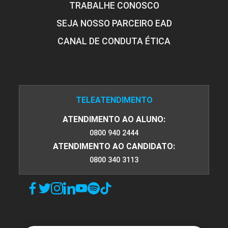
TRABALHE CONOSCO
SEJA NOSSO PARCEIRO EAD
Etapa do Processo de Enfermagem:
CANAL DE CONDUTA ÉTICA
Implementação da Assistência de
Enfermagem
TELEATENDIMENTO
10h
ATENDIMENTO AO ALUNO:
0800 940 2444
ATENDIMENTO AO CANDIDATO:
0800 340 3113
Intervenções de Enfermagem (NIC)
10h