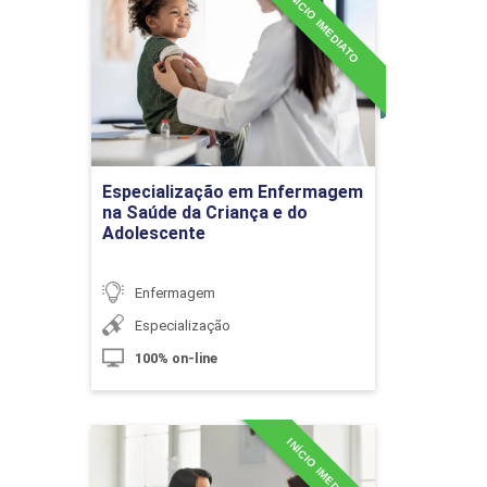
INÍCIO IMEDIATO
Especialização em
10h
Enfermagem na Saúde da
Criança e do Adolescente
Detalhes do curso
O Conhecimento na Enfermagem e
Ir para Inscrição
sua Importância para o Cuidado
Especialização em Enfermagem
na Saúde da Criança e do
Adolescente
10h
Enfermagem
Especialização
100% on-line
Processo de Trabalho em
Enfermagem
INÍCIO IMEDIATO
Especialização em
Enfermagem na Saúde da