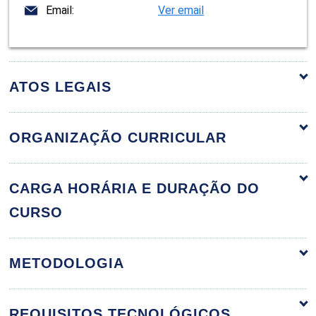
Email:
Ver email
ATOS LEGAIS
ORGANIZAÇÃO CURRICULAR
Atributos da Equipe Multidisciplinar na
60h
CARGA HORÁRIA E DURAÇÃO DO
Atenção Básica à Saúde
CURSO
METODOLOGIA
Ética e Sociedade no Mundo
Globalizado e Ética em Saúde
REQUISITOS TECNOLÓGICOS