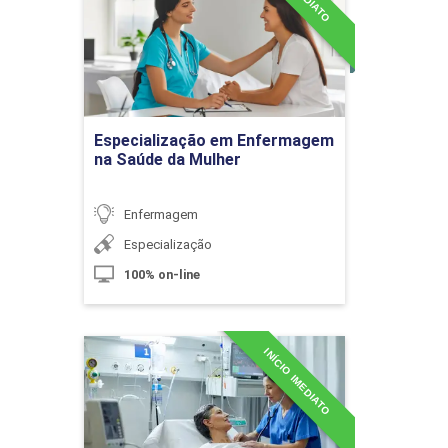
Mulher
10h
Detalhes do curso
Ir para Inscrição
Especialização em Enfermagem
na Saúde da Mulher
Sistematização da Assistência de
Enfermagem e Processo de
Enfermagem
Enfermagem
Especialização
100% on-line
10h
INÍCIO IMEDIATO
Especialização em
Enfermagem: Urgência e
Emergência
Sistematização da Assistência de
Enfermagem
Detalhes do curso