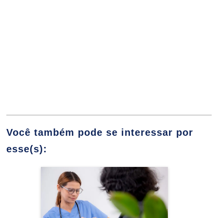
10h
Planejamento de Carreira
10h
Você também pode se interessar por
esse(s):
A Ciência da Enfermagem e o Exercício
60h
Especialização em
Profissional do Enfermeiro
Assistência de
Enfermagem em
Dermatologia com Ênfase
no Tratamento de Feridas