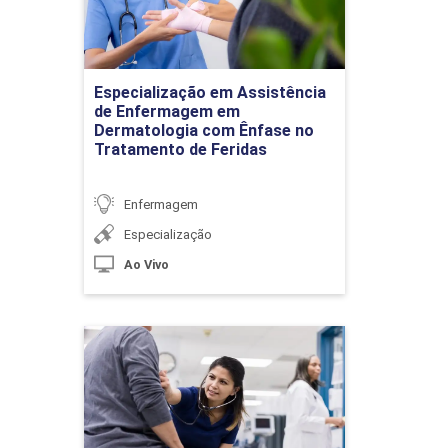
Introdução a Enfermagem: Definição
Detalhes do curso
da Profissão como Ciência e Arte.
Áreas de Atuação e Níveis de
Especialização em Assistência
Complexidade da Saúde no Brasil
de Enfermagem em
Ir para Inscrição
Dermatologia com Ênfase no
Tratamento de Feridas
10h
Enfermagem
Especialização
Ao Vivo
Comunicação em Saúde e
Enfermagem
Especialização em
Assistência de
Enfermagem em Pronto
10h
Atendimento