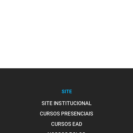
Sistematização da Assistência de
Enfermagem (SAE)
10h
Exame Físico Geral
SITE
SITE INSTITUCIONAL
CURSOS PRESENCIAIS
10h
CURSOS EAD