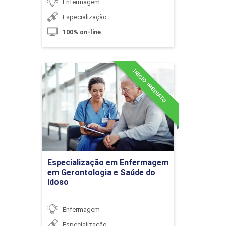
Enfermagem
Teoria ambientalista: Florence
Especialização
Nightingale
100% on-line
10h
INÍCIO IMEDIATO
Especialização em
Enfermagem em
Gerontologia e Saúde do
Idoso
Teorias de enfermagem: Dorothea
Detalhes do curso
Orem
Especialização em Enfermagem
Ir para Inscrição
em Gerontologia e Saúde do
10h
Idoso
Enfermagem
Especialização