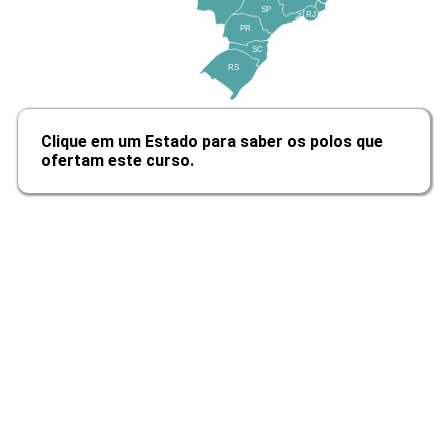
10h
SP
RJ
PR
SC
RS
Humanização da Assistência em
Clique em um Estado para saber os polos que
Saúde no Brasil
ofertam este curso.
10h
Aspectos Multiprofissionais das
Práticas Integrativas e
Complementares