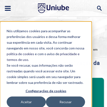
Nós utilizamos cookies para acompanhar as
preferências dos usuários e dessa forma melhorar
sua experiência em cada visita. Ao continuar
navegando em nosso site, você concorda com nossa
Home
>
Cursos
>
EAD
>
Pós-graduação
>
Especialização em
Sistematização da Assistência em Enfermagem
política de cookies
e com o aviso de
privacidade e
termos de uso
.
Especialização em Sistematização da
Se você recusar, suas informações não serão
Assistência em Enfermagem
rastreadas quando você acessar este site. Um
cookie simples será usado em seu navegador para
BENEFÍCIOS
lembrar sobre sua preferência de não ser rastreado.
Investimento
Configurações de cookies
Benefícios pós-graduação
Aceitar
Recusar