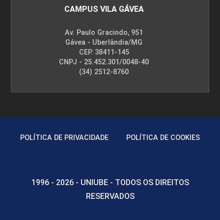
CAMPUS VILA GÁVEA
Processo de Enfermagem na
Hemoterapia
Av. Paulo Gracindo, 951
Gávea - Uberlândia/MG
CEP. 38411-145
CNPJ - 25.452.301/0048-40
10h
(34) 2512-8760
POLÍTICA DE PRIVACIDADE
POLÍTICA DE COOKIES
1996 - 2026 - UNIUBE - TODOS OS DIREITOS
RESERVADOS