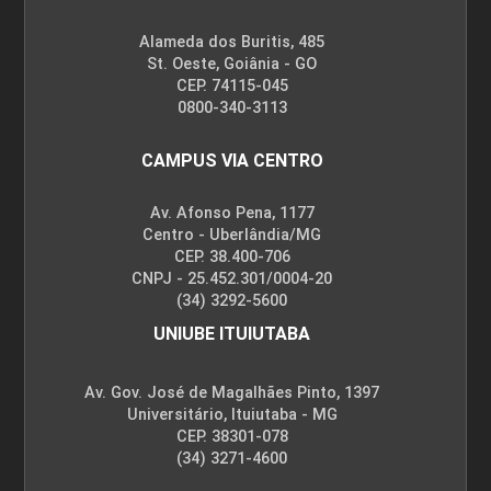
Processo de Enfermagem em Saúde
Mental
Alameda dos Buritis, 485
St. Oeste, Goiânia - GO
CEP. 74115-045
0800-340-3113
10h
CAMPUS VIA CENTRO
Av. Afonso Pena, 1177
Centro - Uberlândia/MG
CEP. 38.400-706
Diagnósticos de Enfermagem de
CNPJ - 25.452.301/0004-20
Infecções Sexualmente
(34) 3292-5600
Transmissíveis no SUS
UNIUBE ITUIUTABA
10h
Av. Gov. José de Magalhães Pinto, 1397
Universitário, Ituiutaba - MG
CEP. 38301-078
(34) 3271-4600