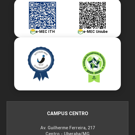
Etapas da Sistematização da Assistência
60h
em Enfermagem II
e-MEC ITH
e-MEC Uniube
Etapa do Processo de Enfermagem:
Planejamento dos Resultados
Esperados
10h
CAMPUS CENTRO
Av. Guilherme Ferreira, 217
Resultados de Enfermagem (NOC)
Centro - Uberaba/MG