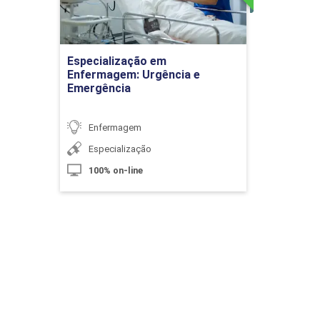
10h
Ir para Inscrição
Especialização em
Enfermagem: Urgência e
Emergência
Enfermagem
O Processo de Enfermagem na
Especialização
Atenção Básica à Saúde
100% on-line
10h
Etapas da Sistematização da Assistência
60h
em Enfermagem I