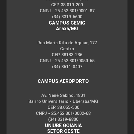
CEP. 38.010-200
CNPJ - 25.452.301/0001-87
(34) 3319-6600
10h
CAMPUS CEMIG
Araxá/MG
Rua Maria Rita de Aguiar, 177
Centro
CEP. 38183-236
Etapa do Processo de Enfermagem:
CNPJ - 25.452.301/0050-65
Avaliação da Assistência de
(34) 3611-0407
Enfermagem
CAMPUS AEROPORTO
Av. Nenê Sabino, 1801
10h
Bairro Universitário - Uberaba/MG
CEP. 38.055-500
CNPJ - 25.452.301/0002-68
(34) 3319-8800
UNIUBE GOIÂNIA
SETOR OESTE