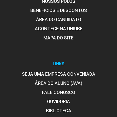
NOSSOS POLOS
BENEFÍCIOS E DESCONTOS
Etapa do Processo de Enfermagem:
ÁREA DO CANDIDATO
Investigação
ACONTECE NA UNIUBE
MAPA DO SITE
10h
LINKS
SEJA UMA EMPRESA CONVENIADA
Etapa do Processo de Enfermagem:
ÁREA DO ALUNO (AVA)
Diagnósticos de Enfermagem
FALE CONOSCO
OUVIDORIA
10h
BIBLIOTECA