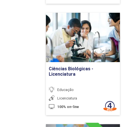
A Contribuição d
(TDIC) para a Sala
Ciências Biológicas -
Licenciatura
O Uso Pedagógico
Detalhes do curso
Jogos Digitais na
O Uso de Tablets 
Ir para Inscrição
Fundamental
Ciências Biológicas -
Objetos de Apren
Licenciatura
Educação
Tecnologia
Licenciatura
100% on-line
A Utilização de S