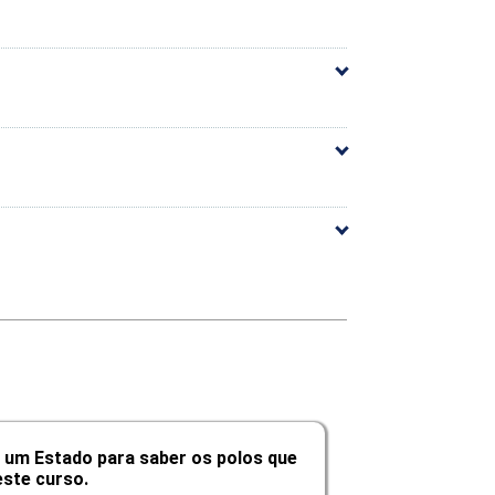
Carga Horária
10h
10h
10h
10h
10h
10h
 um Estado para saber os polos que
60h
ste curso.