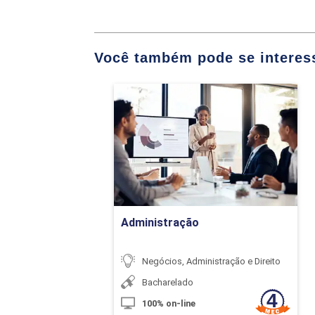
Storyboard/Storyt
Você também pode se interess
Brainwriting/Brai
Peer Instruction
Administração
Design Thinking
Detalhes do curso
One Minute Thesi
Ir para Inscrição
Think Pair Share 
Administração
Tecnologi
Negócios, Administração e Direito
Bacharelado
100% on-line
O Processo de Ens