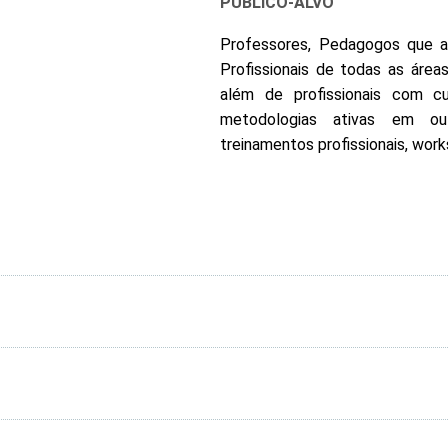
PÚBLICO-ALVO
Professores, Pedagogos que a
Profissionais de todas as área
além de profissionais com c
metodologias ativas em ou
treinamentos profissionais, wor
ogias para Aprendizagem Ativa I