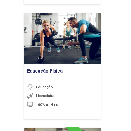
a Tecnologia Digital de Informação e Comunicação
 de Aula Invertida
Educação Física
 das Mídias Sociais
Detalhes do curso
 Prática Pedagógica
Ir para Inscrição
na Educação Infantil e nos Anos Inciais do Ensino
Educação Física
dizagem
Educação
s Digitais na Prática Pedagógica II
Licenciatura
100% on-line
Módulos
ites como Recurso Pedagógico no Dia a Dia da Sala