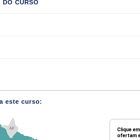
O DO CURSO
Módulos
atégias dos Processos de Ensino e de
guns Aspectos para Reflexão
S
laborativa e Cooperativa
- Educação Hídrida e Sala de Aula Invertida
 Aprendizagem Ativa em Aulas Expositivas
positivas
a este curso:
etodologias para Aprendizagem Ativa com
ógicos
AP
Clique em
gias para Aprendizagem Ativa II
ofertam e