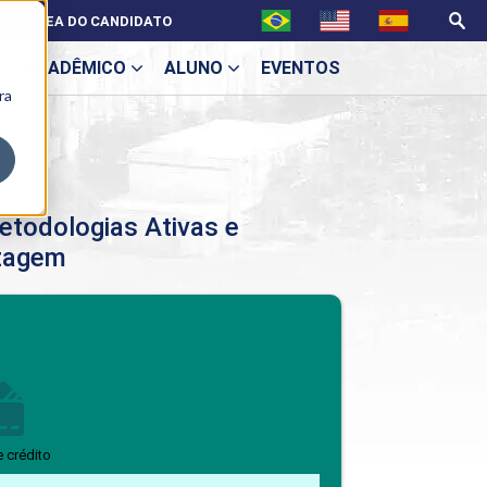
ÁREA DO CANDIDATO
ACADÊMICO
ALUNO
EVENTOS
ra
U
etodologias Ativas e
izagem
ecne
BENEFÍCIOS
Benefícios pós-graduação
e crédito
ES