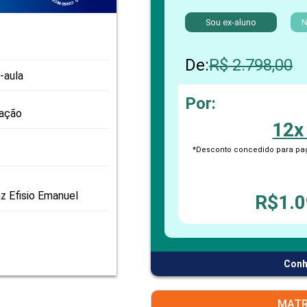
PRO
PRO
Sou ex-aluno
N
De:
R$ 2.798,00
-aula
Por:
zação
12x
*Desconto concedido para pag
z Efisio Emanuel
R$1.0
Conh
MATR