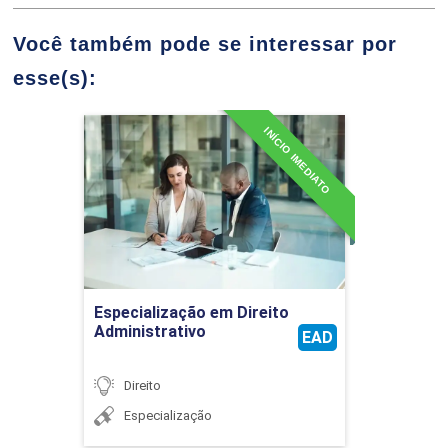
Você também pode se interessar por
36
esse(s):
INÍCIO IMEDIATO
Especialização em Direito
Administrativo
CÁLCULOS TRABALHISTAS APLICADOS
Detalhes do curso
36
Ir para Inscrição
Especialização em Direito
Administrativo
EAD
Direito
CONTRATOS DE TRABALHO E RELAÇÕES
Especialização
DE EMPREGO NA PRÁTICA