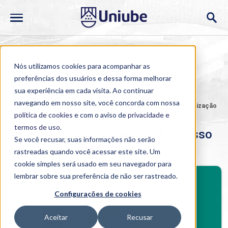
Nós utilizamos cookies para acompanhar as
preferências dos usuários e dessa forma melhorar
sua experiência em cada visita. Ao continuar
navegando em nosso site, você concorda com nossa
Home
>
Cursos
>
Presencial
>
Pós-graduação
>
Especialização
em Direito e Processo do Trabalho Aplicado
política de cookies
e com o aviso de
privacidade e
termos de uso
.
Especialização em Direito e Processo
Se você recusar, suas informações não serão
do Trabalho Aplicado
rastreadas quando você acessar este site. Um
cookie simples será usado em seu navegador para
BENEFÍCIOS
lembrar sobre sua preferência de não ser rastreado.
Investimento
Configurações de cookies
Benefícios pós-graduação
Aceitar
Recusar