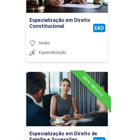
RECURSOS NO PROCESSO DO TRABALHO
Ir para Inscrição
Especialização em Direito
Constitucional
36
EAD
Direito
Especialização
INÍCIO IMEDIATO
Especialização em Direito
de Família e Sucessões
Detalhes do curso
Ir para Inscrição
Especialização em Direito de
Família e Sucessões