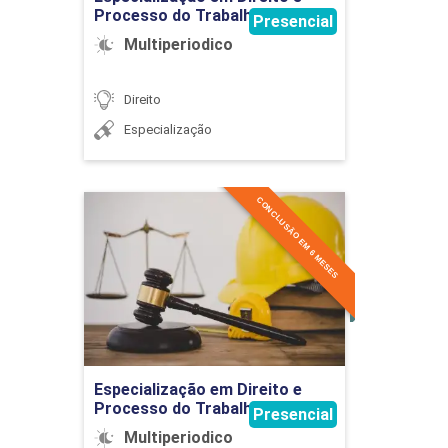
Processo do Trabalho Aplicado
Presencial
Multiperiodico
Direito
Especialização
CONCLUSÃO EM 6 MESES
Especialização em Direito e
Processo do Trabalho
Aplicado
Detalhes do curso
Ir para Inscrição
Especialização em Direito e
Processo do Trabalho Aplicado
Presencial
Multiperiodico