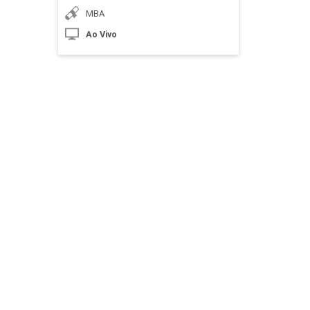
do Trabalho
MBA
Ao Vivo
10h
Liderando para o Futuro
10h
Comunicação e Liderança a Distância