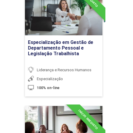
Legislação Trabalhista
Liderança
Detalhes do curso
10h
Ir para Inscrição
Especialização em Gestão de
Departamento Pessoal e
Legislação Trabalhista
Liderança e Gestão
Liderança e Recursos Humanos
Especialização
10h
100% on-line
INÍCIO IMEDIATO
Especialização em
Liderança, Gestão e
Negócios
Liderança Situacional