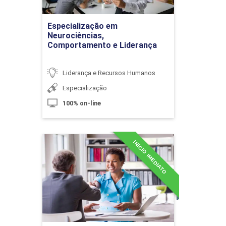
10h
Especialização em
Ir para Inscrição
Neurociências,
Comportamento e Liderança
Liderança e Recursos Humanos
Especialização
Liderança, Participação e Formação
de Equipes
100% on-line
10h
INÍCIO IMEDIATO
Especialização em
Recrutamento e Seleção de
Pessoas
Detalhes do curso
Gestão de Talentos Humanos
60h