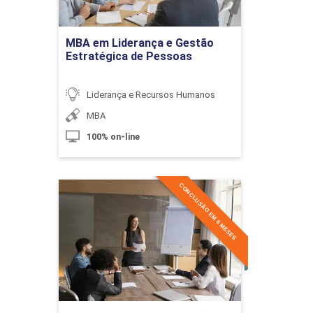
10h
Ir para Inscrição
MBA em Liderança e Gestão
Estratégica de Pessoas
Liderança e Recursos Humanos
Síndrome de Burnout
MBA
100% on-line
10h
CONCLUSÃO EM 6 MESES
MBA em Liderança e
Gestão Estratégica de
Pessoas
Detalhes do curso
Saúde Mental e Trabalho
Ir para Inscrição