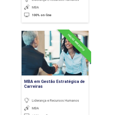
MBA
Coaching de Liderança
100% on-line
10h
INÍCIO IMEDIATO
MBA em Gestão
Estratégica de Carreiras
Detalhes do curso
Desempenho, Competências
Essenciais e Produtividade
Ir para Inscrição
MBA em Gestão Estratégica de
Carreiras
10h
Liderança e Recursos Humanos
MBA
Agronegócio Brasileiro
60h