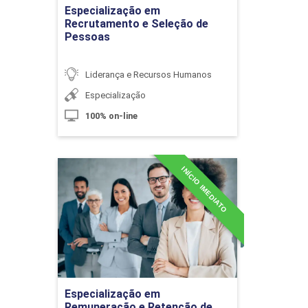
Ir para Inscrição
Especialização em
Gestão de Pessoas e Organização
Recrutamento e Seleção de
Pessoas
Liderança e Recursos Humanos
10h
Especialização
100% on-line
Retenção de Talentos
INÍCIO IMEDIATO
Especialização em
Remuneração e Retenção
de Talentos
10h
Detalhes do curso
Ir para Inscrição
Especialização em
Remuneração e Retenção de