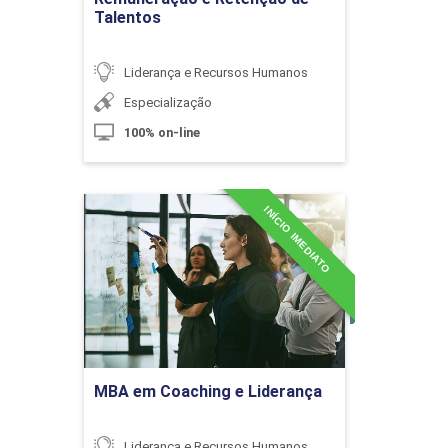
Comunicação Assertiva e
Talentos
Interpessoal
Liderança e Recursos Humanos
10h
Especialização
100% on-line
INÍCIO IMEDIATO
MBA em Coaching e
Planejamento Estratégico
Liderança
Organizacional e em Gestão de
Pessoas
Detalhes do curso
10h
Ir para Inscrição
MBA em Coaching e Liderança
Liderança e Recursos Humanos