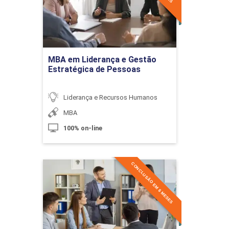
Detalhes do curso
As Pessoas como Principal Ativo na
60h
Estratégia Organizacional
Ir para Inscrição
MBA em Liderança e Gestão
Estratégica de Pessoas
O Comportamento Humano nas
Liderança e Recursos Humanos
Organizações
MBA
100% on-line
10h
CONCLUSÃO EM 6 MESES
MBA em Liderança e
Gestão Estratégica de
Pessoas
Diversidade de Pessoas
Detalhes do curso