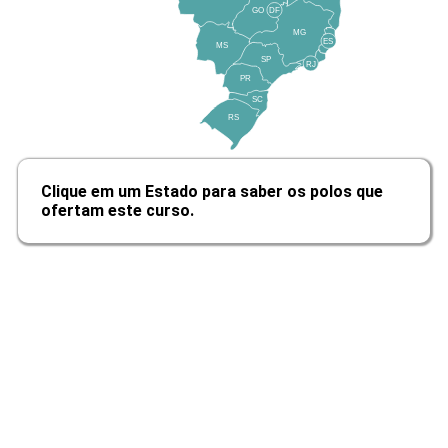
GO
DF
10h
MG
ES
MS
SP
RJ
PR
SC
RS
Gestão da Tecnologia da Informação
e do Conhecimento
Clique em um Estado para saber os polos que
ofertam este curso.
10h
Sistemas Integrados de Gestão