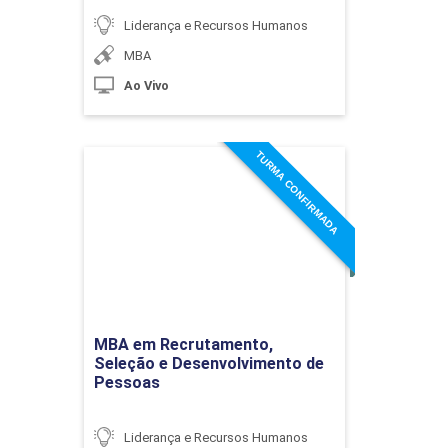
Liderança e Recursos Humanos
MBA
Ao Vivo
Habilidades Comportamentais: Soft Skills
60h
e Liderança
TURMA CONFIRMADA
MBA em Recrutamento,
Seleção e Desenvolvimento
de Pessoas
Introdução às Capacidades (skills)
Detalhes do curso
10h
Ir para Inscrição
MBA em Recrutamento,
Seleção e Desenvolvimento de
Pessoas
Tendências em Soft Skills no Mundo
Liderança e Recursos Humanos