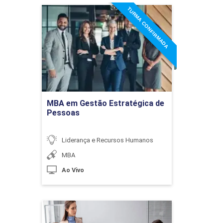
TURMA CONFIRMADA
MBA em Gestão
Estratégica de Pessoas
Detalhes do curso
Panorama da Gestão do Agronegócio
Ir para Inscrição
10h
MBA em Gestão Estratégica de
Pessoas
Liderança e Recursos Humanos
MBA
Análise Estratégica em Agronegócios
Ao Vivo
10h
MBA em Gestão
Estratégica do Trabalho,