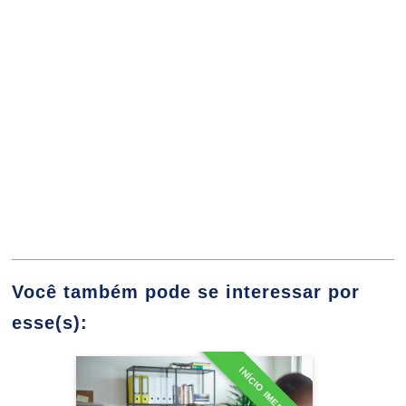
10h
Gestão da Inovação
10h
Você também pode se interessar por
Desenvolvimento Gerencial e Liderança
60h
esse(s):
INÍCIO IMEDIATO
Especialização em Gestão
Teorias Contemporâneas de
de Departamento Pessoal e