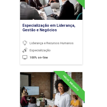
Detalhes do curso
10h
Ir para Inscrição
Especialização em Liderança,
Gestão e Negócios
Liderança e Recursos Humanos
Habilidades para o Exercício da
Liderança
Especialização
100% on-line
10h
INÍCIO IMEDIATO
Especialização em
Neurociências,
Comportamento e
Liderança
O Papel da Liderança
Detalhes do curso