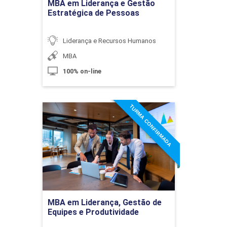
10h
MBA em Liderança e Gestão
Estratégica de Pessoas
Liderança e Recursos Humanos
MBA
Engajamento e Bem-estar na Vida
100% on-line
Profissional
TURMA CONFIRMADA
MBA em Liderança, Gestão
10h
de Equipes e Produtividade
Detalhes do curso
Liderança e Gestão de Mudanças
Ir para Inscrição
MBA em Liderança, Gestão de
Equipes e Produtividade
10h