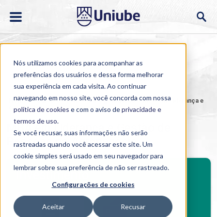
Nós utilizamos cookies para acompanhar as
preferências dos usuários e dessa forma melhorar
sua experiência em cada visita. Ao continuar
navegando em nosso site, você concorda com nossa
Home
>
Cursos
>
EAD
>
Pós-graduação
>
MBA em Liderança e
Gestão de Pessoas no Agronegócio
política de cookies
e com o aviso de
privacidade e
termos de uso
.
MBA em Liderança e Gestão de
Se você recusar, suas informações não serão
Pessoas no Agronegócio
rastreadas quando você acessar este site. Um
cookie simples será usado em seu navegador para
BENEFÍCIOS
lembrar sobre sua preferência de não ser rastreado.
Investimento
Configurações de cookies
Benefícios pós-graduação
Aceitar
Recusar