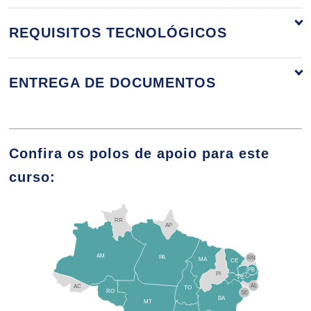
10h
REQUISITOS TECNOLÓGICOS
ENTREGA DE DOCUMENTOS
Indicadores de Processos
Confira os polos de apoio para este
10h
curso:
RR
AP
AM
PA
RN
MA
Características para
CE
PB
PI
uma Gestão Empresarial Eficaz
PE
AL
AC
TO
RO
SE
BA
MT