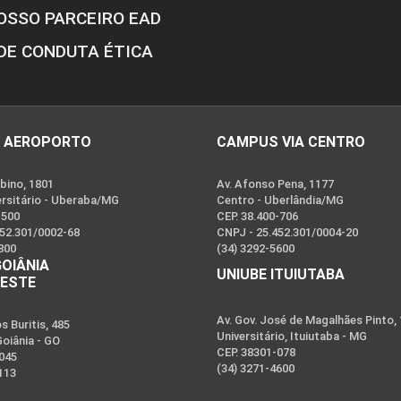
OSSO PARCEIRO EAD
DE CONDUTA ÉTICA
 AEROPORTO
CAMPUS VIA CENTRO
bino, 1801
Av. Afonso Pena, 1177
ersitário - Uberaba/MG
Centro - Uberlândia/MG
-500
CEP. 38.400-706
452.301/0002-68
CNPJ - 25.452.301/0004-20
800
(34) 3292-5600
GOIÂNIA
UNIUBE ITUIUTABA
OESTE
Av. Gov. José de Magalhães Pinto,
 Buritis, 485
Universitário, Ituiutaba - MG
Goiânia - GO
CEP. 38301-078
-045
(34) 3271-4600
113