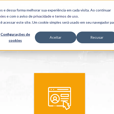
FALE CONOSCO
CONVÊNIOS E PARCERIAS
s e dessa forma melhorar sua experiência em cada visita. Ao continuar
BENEFÍCIOS
INSTITUCIONAL
kies
e com o aviso de
privacidade e termos de uso
.
cê acessar este site. Um cookie simples será usado em seu navegador pa
Programas
Acadêmicos
Configurações de
Aceitar
Recusar
cookies
PIBID
MPH
PIAC
PROEST
PAE
Unit
PIME
Programas de
Pesquisa e
Extensão
NIT
PRO