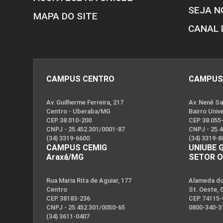
SEJA N
MAPA DO SITE
CANAL 
CAMPUS CENTRO
CAMPUS
Av. Guilherme Ferreira, 217
Av. Nenê Sa
Centro - Uberaba/MG
Bairro Univ
CEP. 38.010-200
CEP. 38.055
CNPJ - 25.452.301/0001-87
CNPJ - 25.
(34) 3319-6600
(34) 3319-8
CAMPUS CEMIG
UNIUBE 
Araxá/MG
SETOR 
Rua Maria Rita de Aguiar, 177
Alameda dos
Centro
St. Oeste, 
CEP. 38183-236
CEP. 74115
CNPJ - 25.452.301/0050-65
0800-340-3
(34) 3611-0407