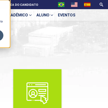
ÁREA DO CANDIDATO
ACADÊMICO
ALUNO
EVENTOS
ra
U
ecne
ES