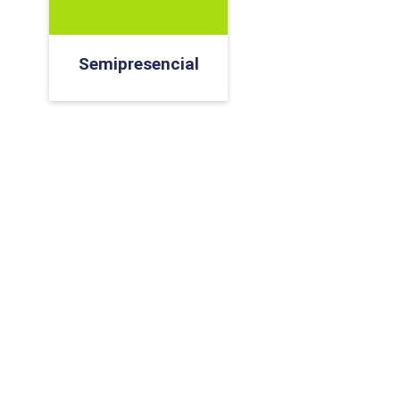
PEPE
ED
Semipresencial