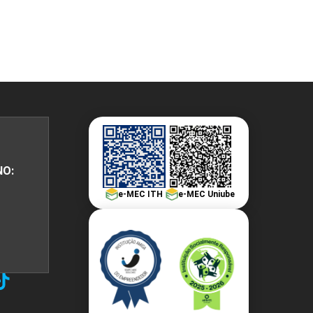
NO:
e-MEC ITH
e-MEC Uniube