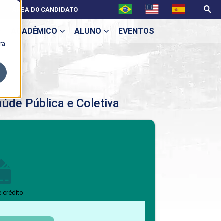
ÁREA DO CANDIDATO
ACADÊMICO
ALUNO
EVENTOS
ra
U
úde Pública e Coletiva
ecne
BENEFÍCIOS
Benefícios pós-graduação
e crédito
ES