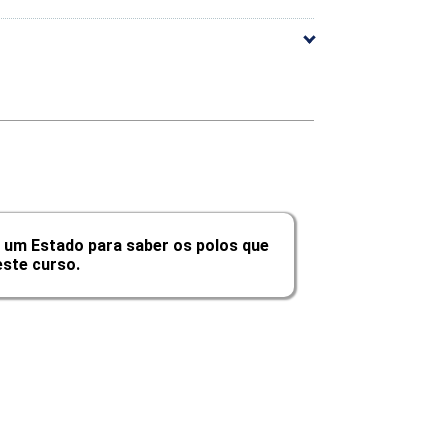
10h
10h
10h
10h
10h
 um Estado para saber os polos que
10h
ste curso.
60h
Carga Horária
10h