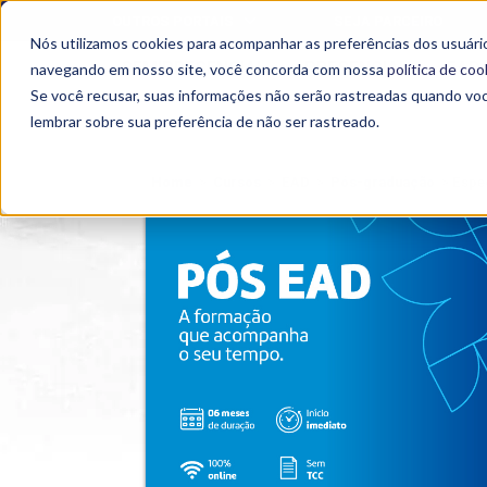
OUTROS PORTAIS
SEJA PARCEIRO
Nós utilizamos cookies para acompanhar as preferências dos usuário
SEMIPRESENCIAL
PRESENCIAL
EAD
navegando em nosso site, você concorda com nossa
política de coo
Se você recusar, suas informações não serão rastreadas quando vo
lembrar sobre sua preferência de não ser rastreado.
Home
>
Cursos
>
EAD
>
Pós-graduação
>
Espe