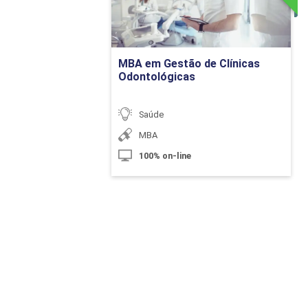
Epidemiologia em
Ir para Inscrição
Sistemas de Inf
MBA em Gestão de Clínicas
Odontológicas
Métodos de Inves
Geoprocessament
Saúde
MBA
100% on-line
Modelos
Vigilância em Sa
Vigilância Epidem
Vigilância Sanitá