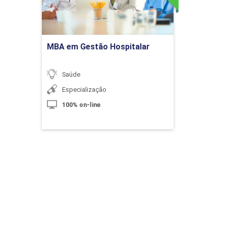
 Saúde
Ir para Inscrição
ormações em Saúde
MBA em Gestão Hospitalar
tigação Epidemiológica
Saúde
o em Saúde Coletiva
Especialização
100% on-line
 de Vigilância em Saúde Pública
Módulos
C
úde
iológica
ria, Conceitos, Objetivos, Atuação