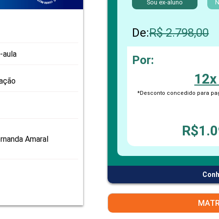
Sou ex-aluno
PRO
N
PRO
De:
R$ 2.798,00
-aula
Por:
12x
zação
*Desconto concedido para pag
R$1.0
rnanda Amaral
Conh
MATR