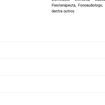
Fisioterapeuta, Fonoaudiologo,
dentre outros.
pe Multidisciplinar na Atenção Básica à Saúde
Módulos
S