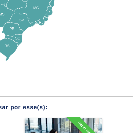
 Saúde (SUS)
MG
ES
MS
e no Brasil
SP
RJ
PR
 de Promoção da Saúde; Política Nacional de
SC
RS
s da Saúde Pública no Brasil
úde na Prevenção e Controle de Doenças
Módulos
ar por esse(s):
moção da Saúde, Prevenção de Doenças e
Saúde
INÍCIO IMEDIATO
MBA em Gestão de Clínicas
e Hospitais