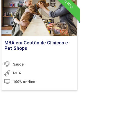
10h
Detalhes do curso
10h
10h
Ir para Inscrição
10h
MBA em Gestão de Clínicas e
Pet Shops
10h
Saúde
MBA
60h
100% on-line
Carga Horária
10h
10h