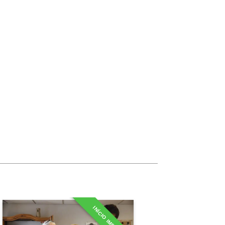
10h
10h
10h
10h
10h
60h
Carga Horária
10h
INÍCIO IMEDIATO
MBA em Gestão de Clínicas
e Pet Shops