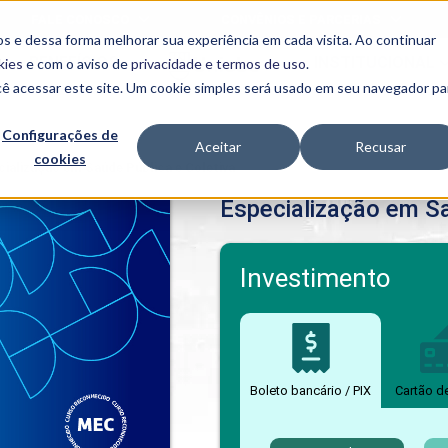
FALE CONOSCO
CONVÊNIOS E PARCERIAS
s e dessa forma melhorar sua experiência em cada visita. Ao continuar
BENEFÍCIOS
INSTITUCIONAL
kies
e com o aviso de
privacidade e termos de uso
.
cê acessar este site. Um cookie simples será usado em seu navegador pa
Programas
Acadêmicos
Configurações de
Aceitar
Recusar
cookies
PIBID
MPH
cialização em Saúde Pública e Coletiva
PIAC
Especialização em Sa
PROEST
PAE
Unit
PIME
Investimento
Programas de
Pesquisa e
Extensão
NIT
Boleto bancário / PIX
Cartão d
PRO