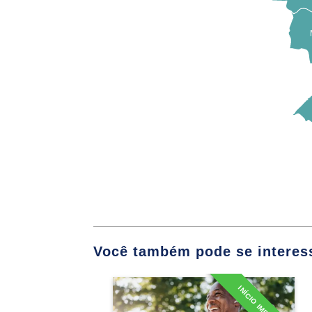
Sistema Único de
Políticas de Saúd
Política Nacional
Atenção
Órgãos Reguladore
Controle Social
Equipes de Sa
Você também pode se interess
Conceitos de Pro
Reabilitação da 
INÍCIO IMEDIATO
Especialização em Saúde e
Bem-Estar