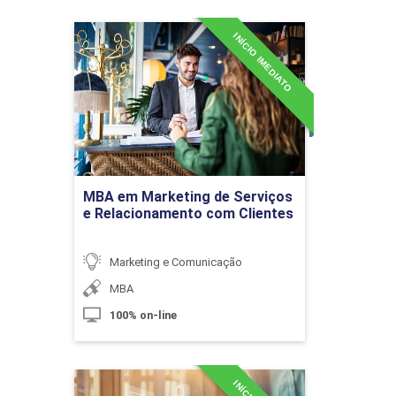
INÍCIO IMEDIATO
MBA em Marketing de
Serviços e Relacionamento
Indústria Fotográfica
com Clientes
Detalhes do curso
10h
Ir para Inscrição
MBA em Marketing de Serviços
e Relacionamento com Clientes
O Mercado do Fotojornalismo
Marketing e Comunicação
MBA
100% on-line
10h
MBA em Marketing Digital