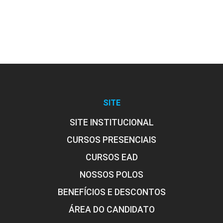
Cor, Luz e Sombra no Fotojornalismo
10h
SITE
Tratamento de Imagens
SITE INSTITUCIONAL
CURSOS PRESENCIAIS
10h
CURSOS EAD
NOSSOS POLOS
BENEFÍCIOS E DESCONTOS
Novas Fronteiras do Fotojornalismo
60h
ÁREA DO CANDIDATO