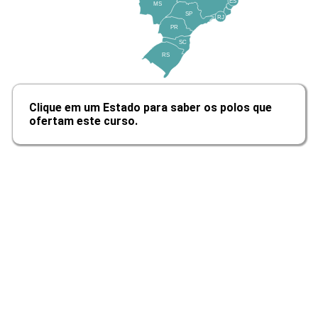
ES
MS
SP
RJ
PR
SC
10h
RS
Clique em um Estado para saber os polos que
ofertam este curso.
Funções da Imagem e Descoberta do
Visual
10h
Fotografia e seus Aspectos