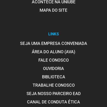
ACONTECE NA UNIUBE
MAPA DO SITE
Domínio da Linguagem no
Fotojornalismo
LINKS
10h
SEJA UMA EMPRESA CONVENIADA
ÁREA DO ALUNO (AVA)
FALE CONOSCO
Fotojornalismo com Celular
OUVIDORIA
BIBLIOTECA
TRABALHE CONOSCO
10h
SEJA NOSSO PARCEIRO EAD
CANAL DE CONDUTA ÉTICA