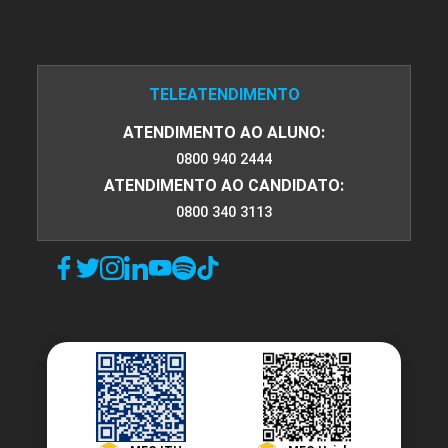
O Fotojornalismo nas Redes Sociais e
na Web
TELEATENDIMENTO
ATENDIMENTO AO ALUNO:
10h
0800 940 2444
ATENDIMENTO AO CANDIDATO:
0800 340 3113
Fotojornalismo como Arte
10h