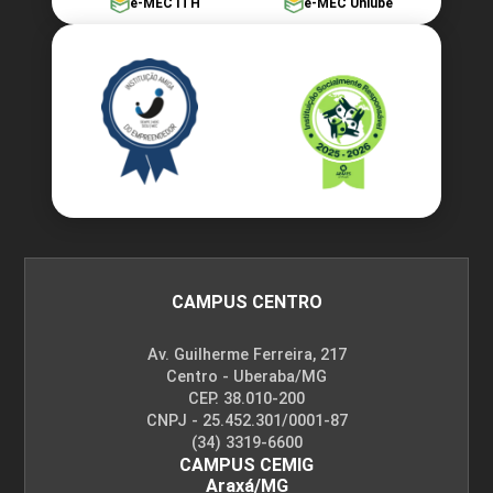
e-MEC ITH
e-MEC Uniube
Fotodocumentarismo
10h
Fotojornalismo e suas Complexidades
CAMPUS CENTRO
10h
Av. Guilherme Ferreira, 217
Centro - Uberaba/MG
CEP. 38.010-200
CNPJ - 25.452.301/0001-87
(34) 3319-6600
CAMPUS CEMIG
Araxá/MG