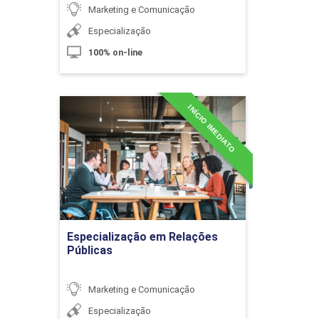
Marketing e Comunicação
Especialização
Imagem, Comunicação e Cultura
100% on-line
10h
INÍCIO IMEDIATO
Especialização em
Relações Públicas
Detalhes do curso
Imagem e Tecnologia
Ir para Inscrição
Especialização em Relações
10h
Públicas
Marketing e Comunicação
Especialização