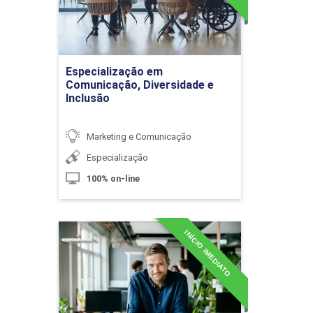
Detalhes do curso
Introdução ao Fotojornalismo
Ir para Inscrição
Especialização em
Comunicação, Diversidade e
10h
Inclusão
Marketing e Comunicação
Especialização
100% on-line
O Impacto da Fotografia no
Jornalismo
INÍCIO IMEDIATO
Especialização em
Comunicação, Ética e
10h
Compliance
Detalhes do curso