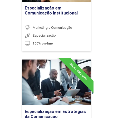
A Foto no Jornalismo Diário
Especialização em
Comunicação Institucional
10h
Marketing e Comunicação
Especialização
100% on-line
Diferenciais e Competências do
Repórter Fotográfico
INÍCIO IMEDIATO
Especialização em
Estratégias da
Comunicação
Organizacional
10h
Detalhes do curso
Contextos Sociais da Imagem
60h
Especialização em Estratégias
Ir para Inscrição
da Comunicação