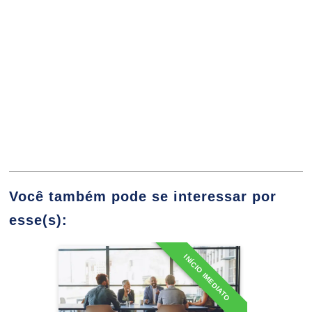
Simbólicos
10h
Fotografia
Você também pode se interessar por
10h
esse(s):
INÍCIO IMEDIATO
Especialização em
Fotojornalismo
60h
Comunicação, Diversidade
e Inclusão