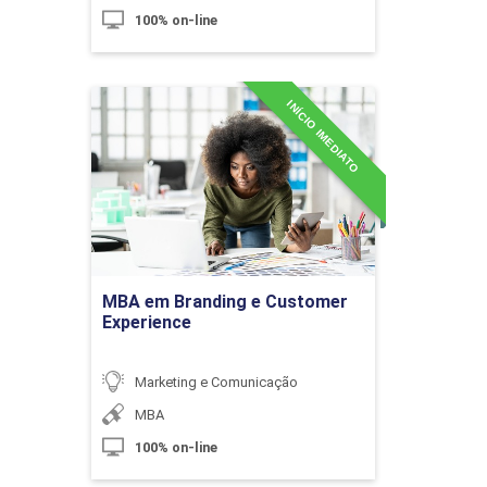
O Papel do Espectador
100% on-line
10h
INÍCIO IMEDIATO
MBA em Branding e
Customer Experience
Detalhes do curso
Ética, Direito Autoral e Uso de
Ir para Inscrição
Imagem
MBA em Branding e Customer
Experience
10h
Marketing e Comunicação
MBA
100% on-line
Fotografia Comercial e Mercado
60h