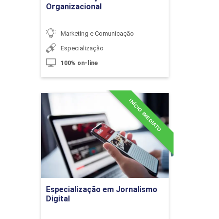
Organizacional
Marketing e Comunicação
Antropologia da Imagem
Especialização
100% on-line
10h
INÍCIO IMEDIATO
Especialização em
Jornalismo Digital
Detalhes do curso
Sociologia da Imagem
Ir para Inscrição
10h
Especialização em Jornalismo
Digital