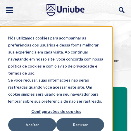
Nós utilizamos cookies para acompanhar as
preferências dos usuários e dessa forma melhorar
sua experiência em cada visita. Ao continuar
navegando em nosso site, você concorda com nossa
Home
>
Cursos
>
EAD
>
Pós-graduação
>
Especialização em
Fotografia
política de cookies
e com o aviso de
privacidade e
termos de uso
.
Especialização em Fotografia
Se você recusar, suas informações não serão
rastreadas quando você acessar este site. Um
BENEFÍCIOS
cookie simples será usado em seu navegador para
Investimento
lembrar sobre sua preferência de não ser rastreado.
Benefícios pós-graduação
Configurações de cookies
Aceitar
Recusar
Boleto bancário / PIX
Cartão de crédito