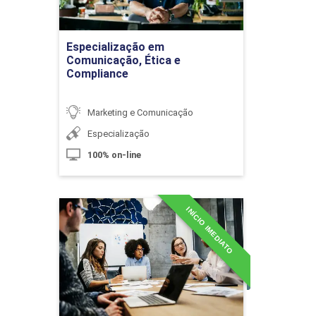
A Pauta no Fotojornalismo
Ir para Inscrição
Especialização em
Comunicação, Ética e
Compliance
10h
Marketing e Comunicação
Especialização
100% on-line
O Ato Fotográfico
INÍCIO IMEDIATO
Especialização em
Comunicação Institucional
10h
Detalhes do curso
Ir para Inscrição