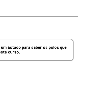
10h
10h
10h
 um Estado para saber os polos que
60h
ste curso.
Carga Horária
10h
10h
10h