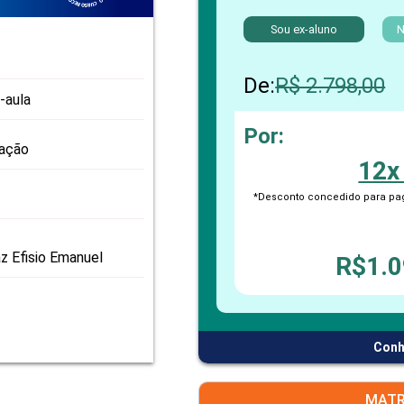
PRO
PRO
Sou ex-aluno
N
De:
R$ 2.798,00
-aula
Por:
zação
12x
*Desconto concedido para pag
z Efisio Emanuel
R$1.0
Conh
MATR