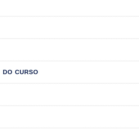
 e Educação: Descobrindo os Caminhos da
O DO CURSO
Aprendizagem
Módulos
rociências
S
icologia e o Comportamento Humano
Razão e da Emoção