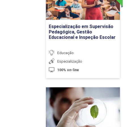
Detalhes do curso
O Trabalho Pedag
Avaliação da Cog
Especialização em Supervisão
Ir para Inscrição
Pedagógica, Gestão
Educacional e Inspeção Escolar
Deficiência, D
Educação
Especialização
100% on-line
Alunos com Neces
Múltipla - DMU
Alunos com Neces
Ciências Biológicas
Auditiva, Cegueir
Detalhes do curso
Deficiência Intele
Deficiência Moto