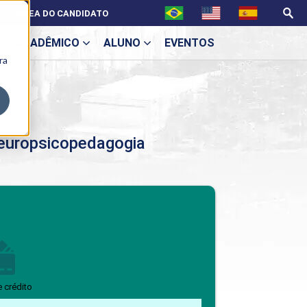
ÁREA DO CANDIDATO
ACADÊMICO
ALUNO
EVENTOS
ra
U
europsicopedagogia
ecne
BENEFÍCIOS
Benefícios pós-graduação
e crédito
ES