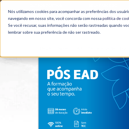
OUTROS PORTAIS
SEJA PARCEIRO
Nós utilizamos cookies para acompanhar as preferências dos usuário
SEMIPRESENCIAL
PRESENCIAL
EAD
navegando em nosso site, você concorda com nossa
política de coo
Se você recusar, suas informações não serão rastreadas quando vo
lembrar sobre sua preferência de não ser rastreado.
Home
>
Cursos
>
EAD
>
Pós-graduação
>
Espe