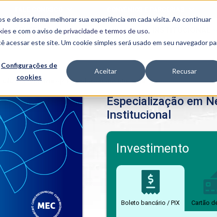
FALE CONOSCO
CONVÊNIOS E PARCERIAS
s e dessa forma melhorar sua experiência em cada visita. Ao continuar
BENEFÍCIOS
INSTITUCIONAL
kies
e com o aviso de
privacidade e termos de uso
.
cê acessar este site. Um cookie simples será usado em seu navegador pa
Programas
Acadêmicos
Configurações de
Aceitar
Recusar
cookies
PIBID
MPH
cialização em Neuropsicopedagogia Institucional
PIAC
Especialização em N
PROEST
Institucional
PAE
Unit
PIME
Programas de
Investimento
Pesquisa e
Extensão
NIT
Boleto bancário / PIX
Cartão d
PRO