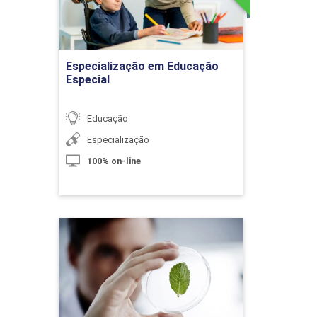
ógico diante dos Distúrbios de Aprendizagem
Ir para Inscrição
nição e Metacognição
Especialização em Educação
Especial
iversidade e as Necessidades Educacionais
Educação
Especialização
Módulos
100% on-line
sidades Educacionais Especiais: Deficiência
sidades Educativas Especiais: Surdez, Deficiência
Ciências Biológicas
a e Baixa Visão
Detalhes do curso
ctual
ra