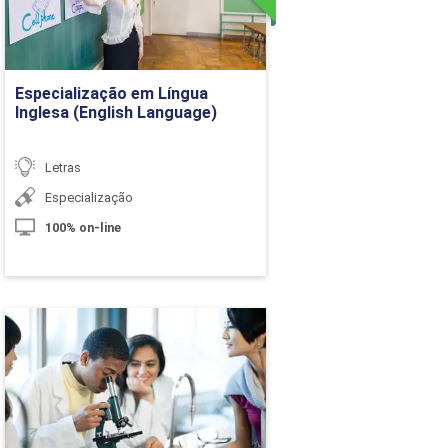
10h
Ir para Inscrição
10h
Especialização em Língua
Inglesa (English Language)
60h
Letras
Especialização
Carga Horária
100% on-line
10h
10h
Ciências Biológicas -
Licenciatura
10h
Detalhes do curso
10h