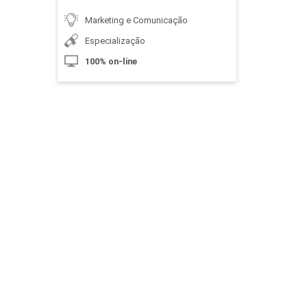
Marketing e Comunicação
Especialização
100% on-line
O Consumidor Omnichannel
10h
Estratégia Omnichannel
10h