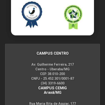
10h
Gestão da Experiência do Usuário
CAMPUS CENTRO
10h
Av. Guilherme Ferreira, 217
Centro - Uberaba/MG
CEP. 38.010-200
CNPJ - 25.452.301/0001-87
(34) 3319-6600
CAMPUS CEMIG
A LGPD Aplicada ao Marketing
Araxá/MG
Rua Maria Rita de Aguiar, 177