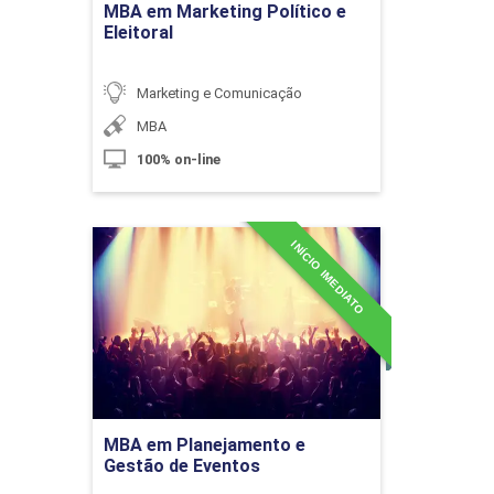
MBA em Marketing Político e
Omnichannel e Marketplace
60h
Eleitoral
Marketing e Comunicação
MBA
Definição de Omnichannel
100% on-line
10h
INÍCIO IMEDIATO
MBA em Planejamento e
Gestão de Eventos
Detalhes do curso
Desafios da Estratégia Omnichannel
Ir para Inscrição
MBA em Planejamento e
10h
Gestão de Eventos