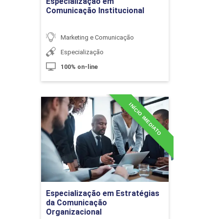
Especialização em
Comunicação Institucional
Marketing e Comunicação
Marketing Cultural e o Fortalecimento
Especialização
da Marca
100% on-line
10h
INÍCIO IMEDIATO
Especialização em
Estratégias da
Comunicação
Organizacional
Tendências do Mercado Digital
60h
Detalhes do curso
Especialização em Estratégias
Big Data: Data Driven e Real Time
Ir para Inscrição
da Comunicação
Marketing
Organizacional