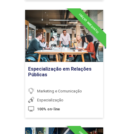
10h
INÍCIO IMEDIATO
Especialização em
Relações Públicas
Detalhes do curso
Programas e Práticas de Inovaçao
Aberta envolvendo o Consumidor
Ir para Inscrição
Virtual
Especialização em Relações
Públicas
10h
Marketing e Comunicação
Especialização
100% on-line
Customer Experience
60h