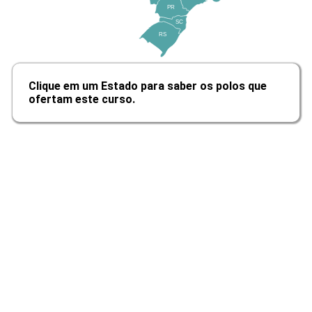
PR
SC
RS
Branding
Clique em um Estado para saber os polos que
ofertam este curso.
10h
Branding Sensorial
10h