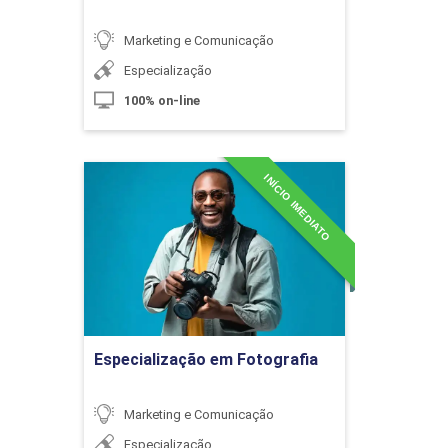
Marketing e Comunicação
10h
Especialização
100% on-line
Mídias Sociais e os Influenciadores
INÍCIO IMEDIATO
Especialização em
Digitais
Fotografia
Detalhes do curso
10h
Ir para Inscrição
Especialização em Fotografia
E-Commerce e Estratégias do Varejo
Marketing e Comunicação
Especialização