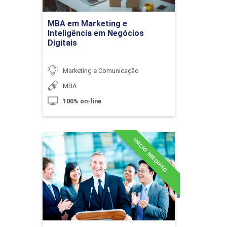
Ir para Inscrição
MBA em Marketing e
Estratégias de Atração, Conversão e
Inteligência em Negócios
Vendas no Ambiente Digital
Digitais
Marketing e Comunicação
10h
MBA
100% on-line
INÍCIO IMEDIATO
MBA em Marketing Político
Perfil do Consumo Final
e Eleitoral
Detalhes do curso
10h
Ir para Inscrição