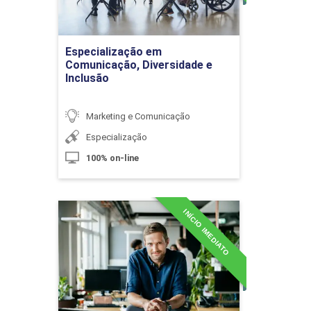
10h
Ir para Inscrição
Especialização em
Comunicação, Diversidade e
Inclusão
Marca Digital
Marketing e Comunicação
Especialização
10h
100% on-line
INÍCIO IMEDIATO
Especialização em
Comunicação, Ética e
Fusão de Marcas
Compliance
Detalhes do curso
10h