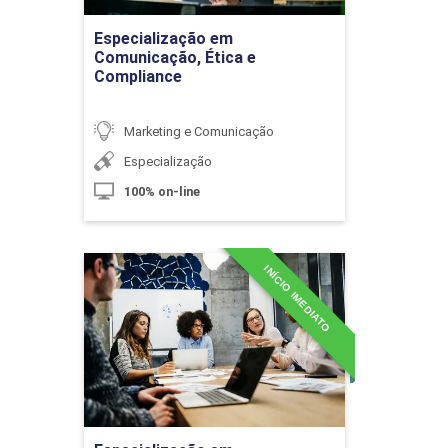
Ir para Inscrição
Especialização em
Comunicação, Ética e
Compliance
Formatos das Franquias
Marketing e Comunicação
Especialização
10h
100% on-line
INÍCIO IMEDIATO
Especialização em
Comunicação Institucional
A Evolução da Marca no Mercado
Corporativo
Detalhes do curso
10h
Ir para Inscrição