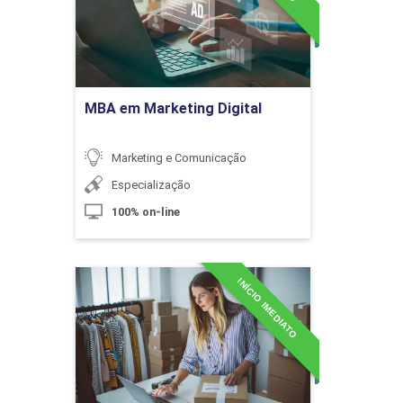
Estratégias de Fidelização do
Ir para Inscrição
Consumidor no Ambiente Digital
MBA em Marketing Digital
10h
Marketing e Comunicação
Especialização
100% on-line
Estratégias do Micromarketing no
Ambiente Digital
INÍCIO IMEDIATO
MBA em Marketing e
Inteligência em Negócios
Digitais
10h
Detalhes do curso