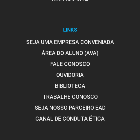
Construção de Interfaces e Experiência do
60h
Usuário
LINKS
SEJA UMA EMPRESA CONVENIADA
O Comportamento do Usuário na Web
ÁREA DO ALUNO (AVA)
e nos APPs
FALE CONOSCO
OUVIDORIA
10h
BIBLIOTECA
TRABALHE CONOSCO
SEJA NOSSO PARCEIRO EAD
CANAL DE CONDUTA ÉTICA
Experiência do Usuário (UX) no
Marketing Digital