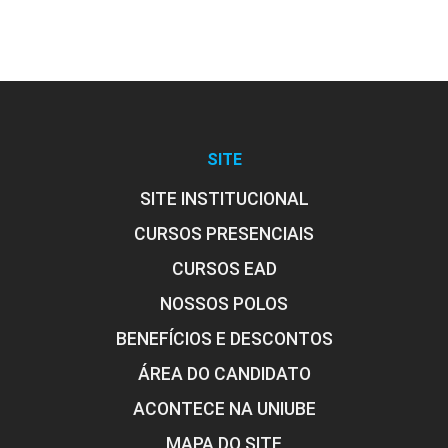
Importância do Marketplace
10h
SITE
SITE INSTITUCIONAL
CURSOS PRESENCIAIS
CURSOS EAD
Vantagens e Desvantagens do
Marketplace
NOSSOS POLOS
BENEFÍCIOS E DESCONTOS
ÁREA DO CANDIDATO
10h
ACONTECE NA UNIUBE
MAPA DO SITE