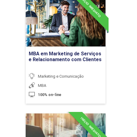
INÍCIO IMEDIATO
MBA em Marketing de
Serviços e Relacionamento
Custumer Experience no Ambiente
com Clientes
Digital
Detalhes do curso
10h
Ir para Inscrição
MBA em Marketing de Serviços
e Relacionamento com Clientes
Marketing e Comunicação
Customer Journey no Ambiente
MBA
Digital
100% on-line
10h
INÍCIO IMEDIATO
MBA em Marketing Digital
Detalhes do curso