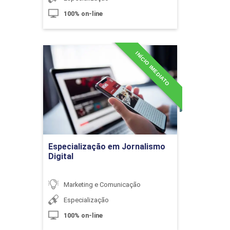
100% on-line
10h
INÍCIO IMEDIATO
Especialização em
Jornalismo Digital
Novas Mídias e Plataformas
Detalhes do curso
10h
Ir para Inscrição
Especialização em Jornalismo
Digital
Marketing e Comunicação
Tendências no Segmento Business-
Especialização
to-Business (B2B)
100% on-line