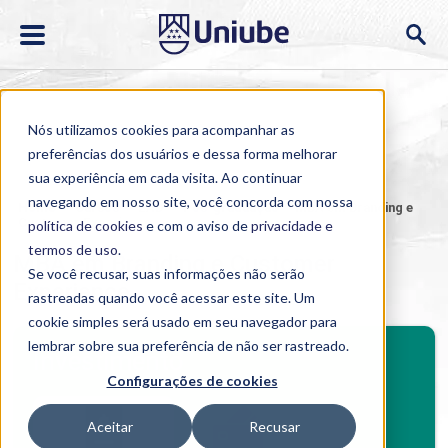
Nós utilizamos cookies para acompanhar as
preferências dos usuários e dessa forma melhorar
sua experiência em cada visita. Ao continuar
navegando em nosso site, você concorda com nossa
Home
>
Cursos
>
EAD
>
Pós-graduação
>
MBA em Branding e
Customer Experience
política de cookies
e com o aviso de
privacidade e
termos de uso
.
MBA em Branding e Customer
Se você recusar, suas informações não serão
Experience
rastreadas quando você acessar este site. Um
cookie simples será usado em seu navegador para
BENEFÍCIOS
lembrar sobre sua preferência de não ser rastreado.
Investimento
Configurações de cookies
Benefícios pós-graduação
Aceitar
Recusar