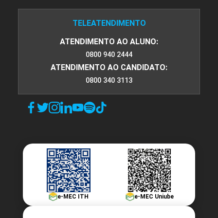
10h
TELEATENDIMENTO
ATENDIMENTO AO ALUNO:
0800 940 2444
ATENDIMENTO AO CANDIDATO:
0800 340 3113
Estratégia em Experiência do Usuário
(UX)
10h
Ferramentas de Web Analytics e
e-MEC ITH
e-MEC Uniube
Experiência do Usuário