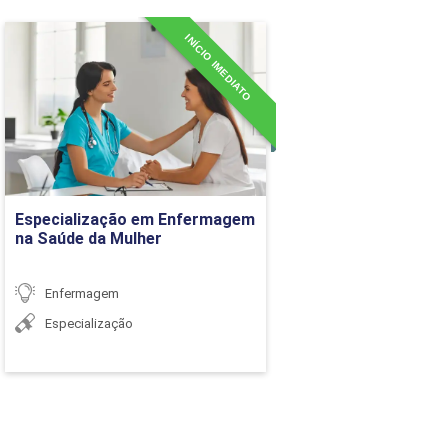
36h
INÍCIO IMEDIATO
Especialização em
Enfermagem na Saúde da
Mulher
Detalhes do curso
Ir para Inscrição
Especialização em Enfermagem
grande porte
na Saúde da Mulher
Enfermagem
Especialização
36h