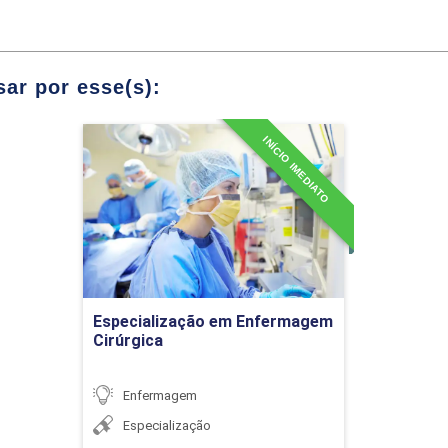
a Assistência de Enfermagem (SAE)
ada em evidências
ar por esse(s):
ENDEDORISMO NA ENFERMAGEM
INÍCIO IMEDIATO
Especialização em
Enfermagem Cirúrgica
Módulos
Detalhes do curso
tamento Empreendedor
mo
Ir para Inscrição
Especialização em Enfermagem
smo e a mentalidade empreendedora
Cirúrgica
Enfermagem
ÍTICAS PÚBLICAS DE SAÚDE
Especialização