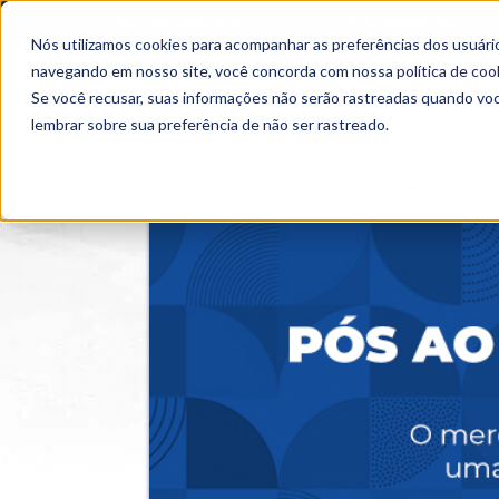
OUTROS PORTAIS
SEJA PARCEIRO
Nós utilizamos cookies para acompanhar as preferências dos usuário
SEMIPRESENCIAL
PRESENCIAL
EAD
navegando em nosso site, você concorda com nossa
política de coo
Se você recusar, suas informações não serão rastreadas quando vo
lembrar sobre sua preferência de não ser rastreado.
Home
>
Cursos
>
Ao Vivo
>
Pós-graduação
>
E