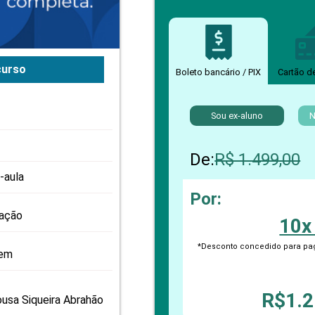
PRO
PRO
curso
Boleto bancário / PIX
Cartão d
Sou ex-aluno
N
De:
R$ 1.499,00
-aula
Por:
zação
10x
*Desconto concedido para pag
gem
R$1.2
usa Siqueira Abrahão