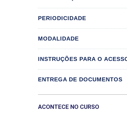
GESTÃO D
PERIODICIDADE
MODALIDADE
Gestão de custos
Redes e referênci
INSTRUÇÕES PARA O ACESS
Financiamento da
ENTREGA DE DOCUMENTOS
SISTEMATIZA
ACONTECE NO CURSO
Sistematização d