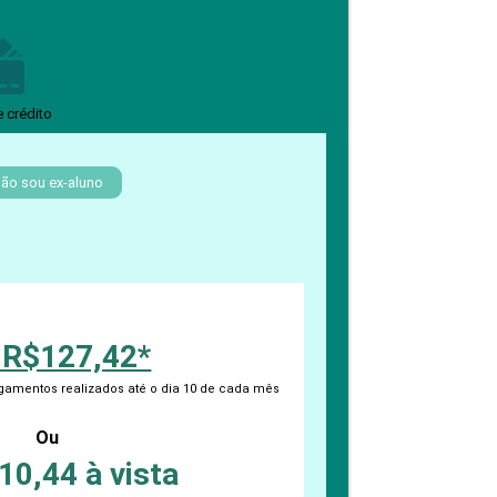
PEPE
Benefícios pós-graduação
ED
e crédito
ão sou ex-aluno
 R$127,42*
amentos realizados até o dia 10 de cada mês
Ou
10,44 à vista