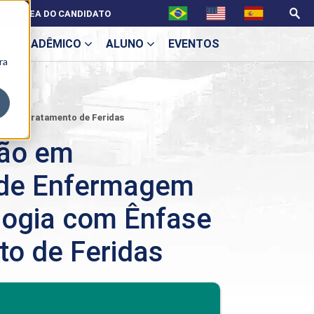
ÁREA DO CANDIDATO
ACADÊMICO
ALUNO
EVENTOS
ra
U
se no Tratamento de Feridas
ção em
 de Enfermagem
ecne
ogia com Ênfase
to de Feridas
BENEFÍCIOS
ES