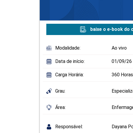
baixe o e-book do 
Modalidade:
Ao vivo
Data de início:
01/09/26
Carga Horária:
360 Horas
Grau:
Especiali
Área:
Enferma
Responsável:
Dayana Po