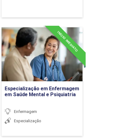
INÍCIO IMEDIATO
Especialização em
Enfermagem em Saúde
Mental e Psiquiatria
Detalhes do curso
36h
Ir para Inscrição
Especialização em Enfermagem
em Saúde Mental e Psiquiatria
Enfermagem
Especialização