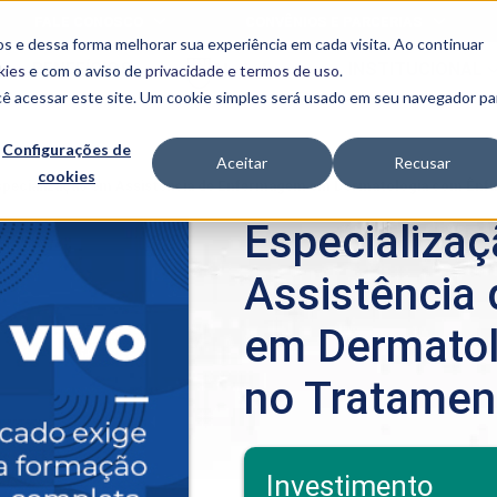
FALE CONOSCO
CONVÊNIOS E PARCERIAS
s e dessa forma melhorar sua experiência em cada visita. Ao continuar
BENEFÍCIOS
INSTITUCIONAL
kies
e com o aviso de
privacidade e termos de uso
.
cê acessar este site. Um cookie simples será usado em seu navegador pa
Programas
Acadêmicos
Configurações de
Aceitar
Recusar
cookies
PIBID
MPH
specialização em Assistência de Enfermagem em Dermatologia com Ênfa
PIAC
Especializa
PROEST
PAE
Assistência
Unit
PIME
em Dermatol
Programas de
Pesquisa e
Extensão
no Tratamen
NIT
PRO
Investimento