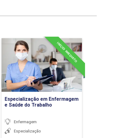
36h
INÍCIO IMEDIATO
Especialização em
Enfermagem e Saúde do
Trabalho
Detalhes do curso
Ir para Inscrição
Especialização em Enfermagem
e Saúde do Trabalho
Enfermagem
36h
Especialização