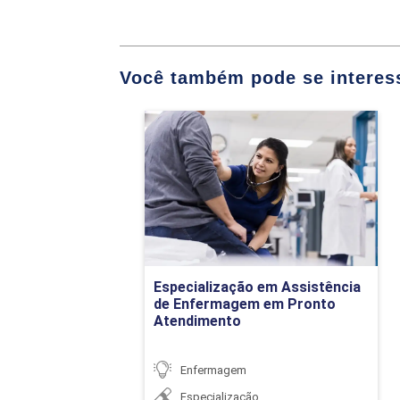
Sistematização d
Enfermagem base
Você também pode se interess
EMPRE
Especialização em
Assistência de
Enfermagem em Pronto
Atendimento
Perfil e Compor
Detalhes do curso
Empreendedoris
Especialização em Assistência
Ir para Inscrição
O empreendedori
de Enfermagem em Pronto
Atendimento
POL
Enfermagem
Especialização