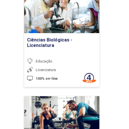
Detalhes do curso
10h
Ir para Inscrição
Ciências Biológicas -
Licenciatura
Metodologias para Atuação nos Espaços de
Educação Não Formal
Educação
Licenciatura
10h
100% on-line
Metodologia do Ensino de Geografia I
60h
Educação Física
Detalhes do curso