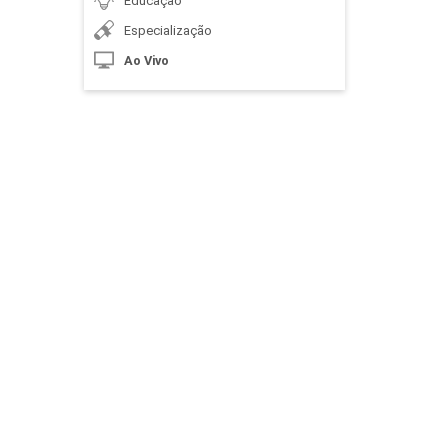
Educação
Especialização
Ao Vivo
Organização dos
Conteúdos de História: Os Aspectos
Socioculturais e sua Influência na
Prática Docente
10h
Livros e Materiais
Didáticos de História