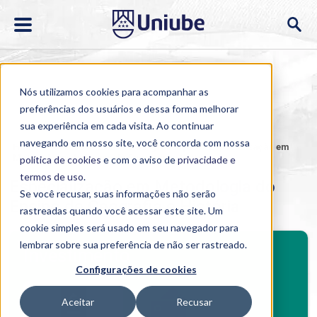
Nós utilizamos cookies para acompanhar as
preferências dos usuários e dessa forma melhorar
sua experiência em cada visita. Ao continuar
navegando em nosso site, você concorda com nossa
Home
>
Cursos
>
EAD
>
Pós-graduação
>
Especialização em
Metodologia do Ensino de Geografia e História
política de cookies
e com o aviso de
privacidade e
termos de uso
.
Especialização em Metodologia do
Se você recusar, suas informações não serão
Ensino de Geografia e História
rastreadas quando você acessar este site. Um
cookie simples será usado em seu navegador para
BENEFÍCIOS
lembrar sobre sua preferência de não ser rastreado.
Investimento
Configurações de cookies
Benefícios pós-graduação
Aceitar
Recusar