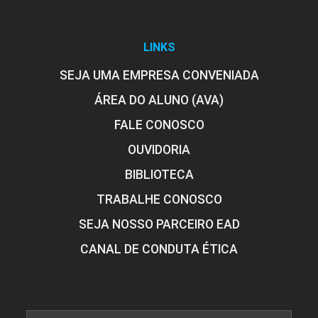
Imagens que Educam: As
Ilustrações dos Livros
Didáticos de História e sua Utilização
no Processo de Ensino-Aprendizagem
LINKS
SEJA UMA EMPRESA CONVENIADA
ÁREA DO ALUNO (AVA)
10h
FALE CONOSCO
OUVIDORIA
BIBLIOTECA
Pesquisa em História Digital e Virtual
TRABALHE CONOSCO
e suas Abordagens Metodológicas
SEJA NOSSO PARCEIRO EAD
CANAL DE CONDUTA ÉTICA
10h