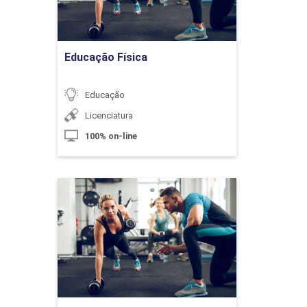
Metodologia do Ensino de Geografia
Ir para Inscrição
Educação Física
10h
Educação
Licenciatura
100% on-line
Elaboração de Material Didático
em Geografia
Educação Física
Detalhes do curso
10h
Ir para Inscrição