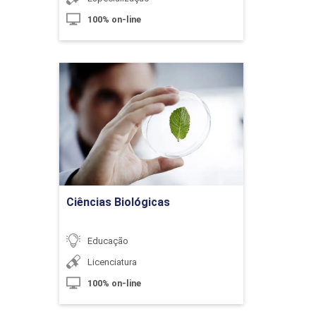
100% on-line
10h
Ciências Biológicas
Detalhes do curso
Metodologia Ativa
Ir para Inscrição
10h
Ciências Biológicas
Educação
Licenciatura
100% on-line
Sala de Aula Invertida x Sala de Aula Tradici