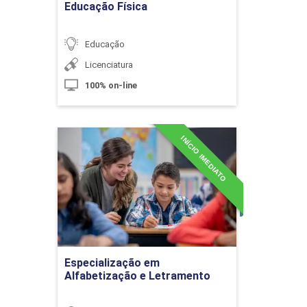
O Papel do Docente
Educação Física
no Ensino de Geografia
Educação
Licenciatura
10h
100% on-line
INÍCIO IMEDIATO
Especialização em
Alfabetização e
Identidade Sociocultural
Letramento
no Ensino de Geografia
Detalhes do curso
10h
Ir para Inscrição
Especialização em
Alfabetização e Letramento