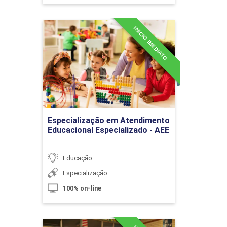
INÍCIO IMEDIATO
Especialização em
Atendimento Educacional
Especializado - AEE
Aspectos do Ensino de Geografia
Detalhes do curso
10h
Ir para Inscrição
Especialização em Atendimento
Educacional Especializado - AEE
Educação
A Geografia no Ensino Fundamental
Especialização
100% on-line
10h