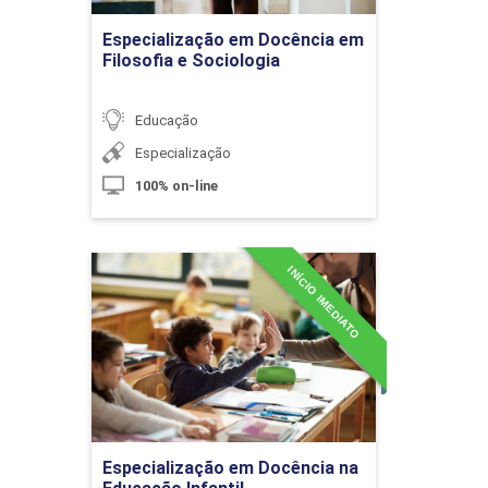
O Uso de Fontes
Ir para Inscrição
Históricas do Ensino de História
Especialização em Docência em
Filosofia e Sociologia
10h
Educação
Especialização
100% on-line
O Livro Didático de História:
INÍCIO IMEDIATO
Especialização em
Estratégias de Uso
Docência na Educação
Infantil
Detalhes do curso
10h
Ir para Inscrição
Especialização em Docência na