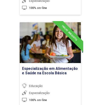
Especialização
Metodologia do Ensino de Geografia II
60h
100% on-line
INÍCIO IMEDIATO
Especialização em
A Geografia Escolar e o Livro Didático
Alimentação e Saúde na
Escola Básica
Detalhes do curso
10h
Ir para Inscrição
Especialização em Alimentação
e Saúde na Escola Básica
Prática em Geografia: Representação
Espacial
Educação
Especialização
100% on-line
10h