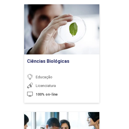
Ciências Biológicas
10h
Detalhes do curso
Ir para Inscrição
Metodologias mais Adotadas no Ensino para
e Adultos
Ciências Biológicas
Educação
10h
Licenciatura
100% on-line
Metodologia: Diferentes Opções Didáticas
Ciências Biológicas -
Licenciatura