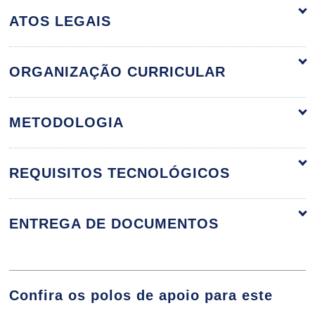
ATOS LEGAIS
ORGANIZAÇÃO CURRICULAR
Políticas e Diretrizes Educacionais
60h
METODOLOGIA
REQUISITOS TECNOLÓGICOS
Política Educacional Contemporânea:
Debates sobre a Base Nacional
Comum Curricular
ENTREGA DE DOCUMENTOS
10h
Confira os polos de apoio para este