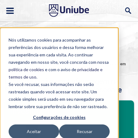
Nós utilizamos cookies para acompanhar as
preferências dos usuários e dessa forma melhorar
sua experiência em cada visita. Ao continuar
navegando em nosso site, você concorda com nossa
Home
>
Cursos
>
EAD
>
Pós-graduação
>
Especialização em
Enfermagem na Saúde da Criança e do Adolescente
política de cookies
e com o aviso de
privacidade e
termos de uso
.
Especialização em Enfermagem na
Se você recusar, suas informações não serão
Saúde da Criança e do Adolescente
rastreadas quando você acessar este site. Um
cookie simples será usado em seu navegador para
BENEFÍCIOS
lembrar sobre sua preferência de não ser rastreado.
Investimento
Configurações de cookies
Benefícios pós-graduação
Aceitar
Recusar