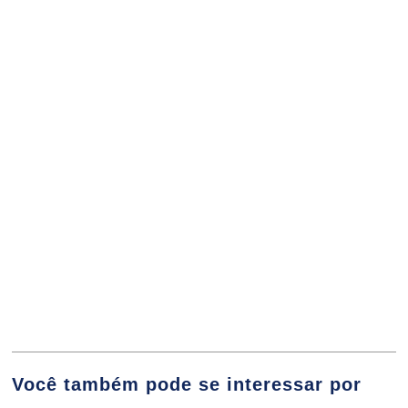
Aspectos Multiprofissionais das
Práticas Integrativas e
Complementares
10h
Planejamento de Carreira
10h
Você também pode se interessar por