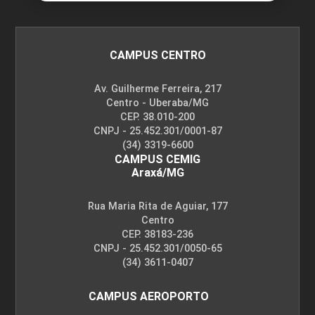
10h
CAMPUS CENTRO
Av. Guilherme Ferreira, 217
Centro - Uberaba/MG
CEP. 38.010-200
Gravidez na Adolescência
CNPJ - 25.452.301/0001-87
(34) 3319-6600
CAMPUS CEMIG
Araxá/MG
10h
Rua Maria Rita de Aguiar, 177
Centro
CEP. 38183-236
CNPJ - 25.452.301/0050-65
(34) 3611-0407
Infecções Sexualmente
Transmissíveis (IST) e Saúde
CAMPUS AEROPORTO
Reprodutiva na Adolescência