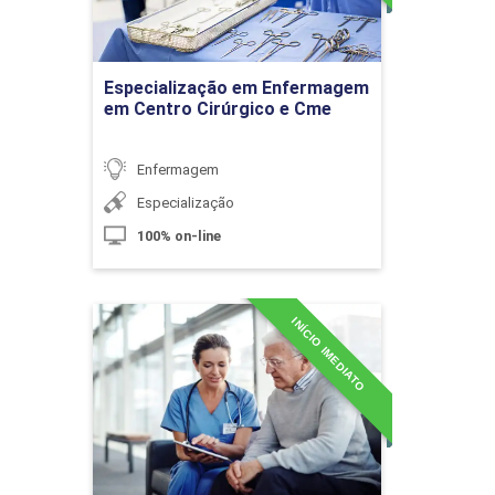
10h
Ir para Inscrição
Especialização em Enfermagem
em Centro Cirúrgico e Cme
Doenças Diarreicas
Enfermagem
Especialização
10h
100% on-line
INÍCIO IMEDIATO
Especialização em
Enfermagem em
Gerontologia e Saúde do
Desidratação e Desnutrição
Idoso
Detalhes do curso
10h