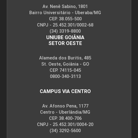
Av. Nenê Sabino, 1801
Bairro Universitário - Uberaba/MG
10h
CEP. 38.055-500
CNPJ - 25.452.301/0002-68
(34) 3319-8800
UNIUBE GOIÂNIA
SETOR OESTE
Transtornos Alimentares: Anorexia e
Alameda dos Buritis, 485
Bulimia
St. Oeste, Goiânia - GO
CEP. 74115-045
0800-340-3113
10h
CAMPUS VIA CENTRO
Av. Afonso Pena, 1177
Centro - Uberlândia/MG
CEP. 38.400-706
CNPJ - 25.452.301/0004-20
Álcool, Drogas, Violência e Suicídio na
(34) 3292-5600
Adolescência