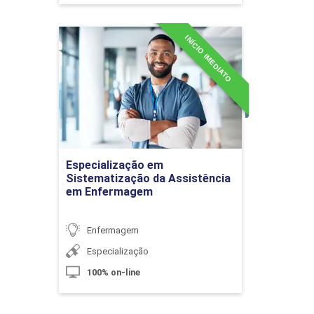
Infantojuvenis
INÍCIO IMEDIATO
Especialização em
Sistematização da
10h
Assistência em
Enfermagem
Detalhes do curso
Criança em Situação de Violência
Especialização em
Ir para Inscrição
Sistematização da Assistência
em Enfermagem
10h
Enfermagem
Especialização
100% on-line
A Fase da Adolescência e suas
Particularidades e Implicações para a
60h