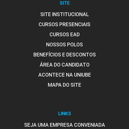
SITE
SITE INSTITUCIONAL
CURSOS PRESENCIAIS
Síndrome da Adolescência Normal
CURSOS EAD
NOSSOS POLOS
10h
BENEFÍCIOS E DESCONTOS
ÁREA DO CANDIDATO
ACONTECE NA UNIUBE
MAPA DO SITE
Adolescência, Cultura, Vulnerabilidade
e Risco
LINKS
10h
SEJA UMA EMPRESA CONVENIADA