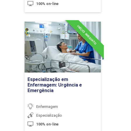
Analgesia Utilizada em Pediatria e
100% on-line
Medicamentos Adjuvantes
INÍCIO IMEDIATO
Especialização em
10h
Enfermagem: Urgência e
Emergência
Detalhes do curso
Acidentes na Infância
Ir para Inscrição
Especialização em
Enfermagem: Urgência e
Emergência
10h
Enfermagem
Especialização
100% on-line
Transtornos Psiquiátricos