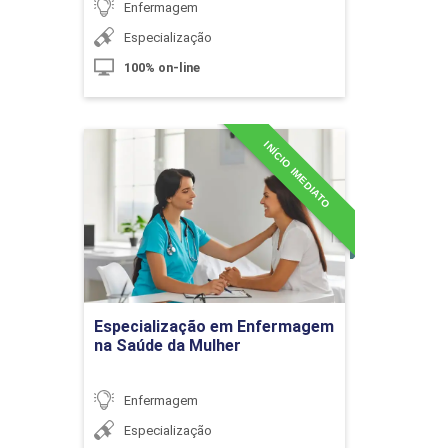
Enfermagem
com câncer
Especialização
100% on-line
10h
INÍCIO IMEDIATO
Especialização em
Enfermagem na Saúde da
Mulher
Princípios Básicos para os Cuidados
Detalhes do curso
Paliativos em Pediatria
Ir para Inscrição
10h
Especialização em Enfermagem
na Saúde da Mulher
Enfermagem
Especialização