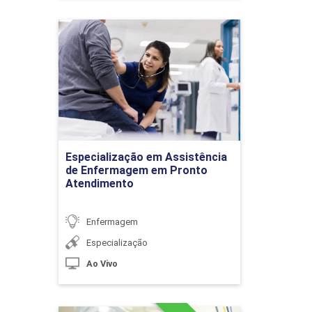
nascidos
Especialização em
Assistência de
10h
Enfermagem em Pronto
Atendimento
Detalhes do curso
Procedimentos de Enfermagem em
Especialização em Assistência
Ir para Inscrição
Neonatologia e Pediatria
de Enfermagem em Pronto
Atendimento
10h
Enfermagem
Especialização
Ao Vivo