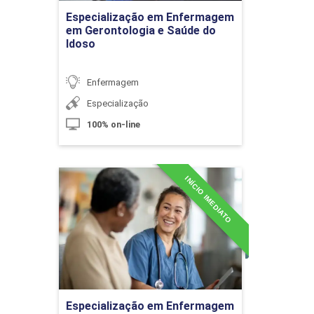
Especialização em Enfermagem
Ir para Inscrição
em Gerontologia e Saúde do
Idoso
Obesidade e Diabetes em Crianças e
Enfermagem
Adolescentes
Especialização
100% on-line
10h
INÍCIO IMEDIATO
Especialização em
Enfermagem em Saúde
Mental e Psiquiatria
Cuidados de Enfermagem à Criança
Detalhes do curso
com Disfunção Hematológica
Ir para Inscrição
10h
Especialização em Enfermagem