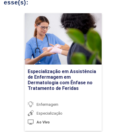
esse(s):
Assistência de Enfermagem ao Recém-
Especialização em
nascido e o Crescimento e
60h
Assistência de
Desenvolvimento Infantil
Enfermagem em
Dermatologia com Ênfase
no Tratamento de Feridas
Detalhes do curso
Cuidados de Enfermagem ao Recém-
nascido
Especialização em Assistência
de Enfermagem em
Ir para Inscrição
Dermatologia com Ênfase no
Tratamento de Feridas
10h
Enfermagem
Especialização
Ao Vivo
Problemas de Saúde dos Recém-