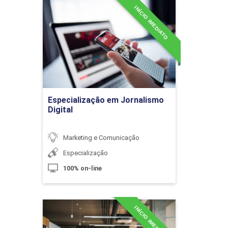
INÍCIO IMEDIATO
Especialização em
Jornalismo Digital
10h
Detalhes do curso
Ir para Inscrição
Grupo como Lugar da Diferença e não
Especialização em Jornalismo
da Homogeneidade
Digital
Marketing e Comunicação
10h
Especialização
100% on-line
Diversidade Sociocultural
INÍCIO IMEDIATO
Especialização em
Relações Públicas