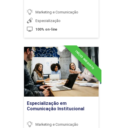
Marketing e Comunicação
Especialização
100% on-line
Comunicação: Uma Introdução às
Teorias
INÍCIO IMEDIATO
Especialização em
Comunicação Institucional
10h
Detalhes do curso
Ir para Inscrição
Planejamento de Comunicação
Especialização em
Comunicação Institucional
10h
Marketing e Comunicação