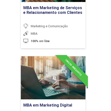
Ir para Inscrição
MBA em Marketing de Serviços
Xenofobia e Discriminações
e Relacionamento com Clientes
Marketing e Comunicação
10h
MBA
100% on-line
INÍCIO IMEDIATO
MBA em Marketing Digital
Diversidade e Tolerância
Detalhes do curso
10h
Ir para Inscrição
MBA em Marketing Digital