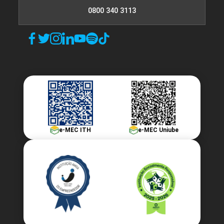
0800 340 3113
10h
Educação Inclusiva
10h
e-MEC ITH
e-MEC Uniube
Necessidades Educacionais de
Alunos com Deficiência