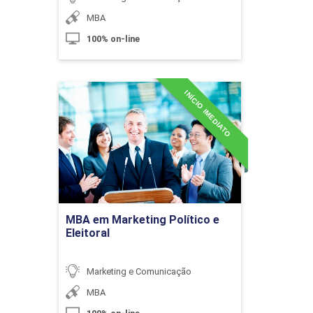
Diferenças de Gênero e Educação
MBA
100% on-line
10h
INÍCIO IMEDIATO
MBA em Marketing Político
e Eleitoral
Detalhes do curso
Violência, Discriminação Racial e
Direitos
Ir para Inscrição
10h
MBA em Marketing Político e
Eleitoral
Marketing e Comunicação
Diversidade e Inclusão
60h
MBA