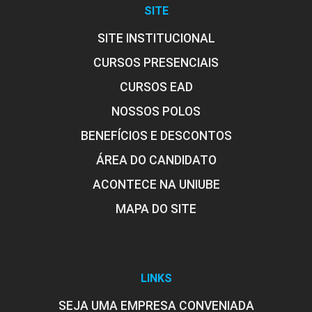
SITE
Práticas de Inclusão das Pessoas
SITE INSTITUCIONAL
com Deficiência
CURSOS PRESENCIAIS
CURSOS EAD
10h
NOSSOS POLOS
BENEFÍCIOS E DESCONTOS
ÁREA DO CANDIDATO
ACONTECE NA UNIUBE
Vulnerabilidade e Risco Social e seus
MAPA DO SITE
Desdobramentos na Sociedade
Contemporânea
LINKS
10h
SEJA UMA EMPRESA CONVENIADA