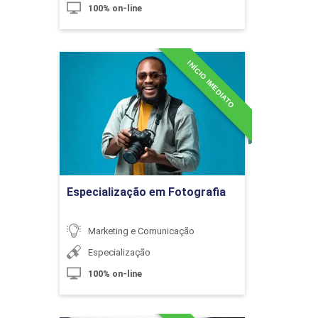
100% on-line
INÍCIO IMEDIATO
Especialização em
Comunicação e Cultura
Fotografia
Organizacional
Detalhes do curso
10h
Ir para Inscrição
Especialização em Fotografia
Diversidade e Desenvolvimento Humano
60h
Marketing e Comunicação
Especialização
100% on-line
Diversidade de Pessoas