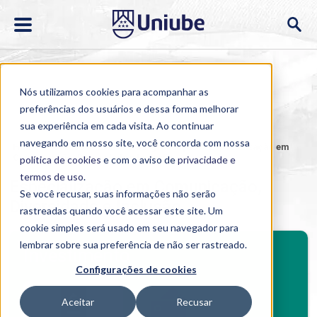
Nós utilizamos cookies para acompanhar as
preferências dos usuários e dessa forma melhorar
sua experiência em cada visita. Ao continuar
navegando em nosso site, você concorda com nossa
Home
>
Cursos
>
EAD
>
Pós-graduação
>
Especialização em
Comunicação, Diversidade e Inclusão
política de cookies
e com o aviso de
privacidade e
termos de uso
.
Especialização em Comunicação,
Se você recusar, suas informações não serão
Diversidade e Inclusão
rastreadas quando você acessar este site. Um
cookie simples será usado em seu navegador para
BENEFÍCIOS
lembrar sobre sua preferência de não ser rastreado.
Investimento
Configurações de cookies
Benefícios pós-graduação
Aceitar
Recusar