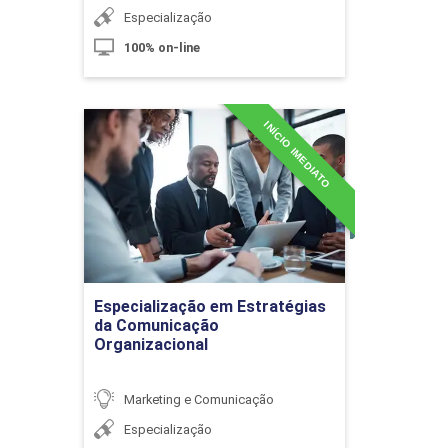
Especialização
100% on-line
Gerenciamento
da Comunicação Interna
INÍCIO IMEDIATO
Especialização em
Estratégias da
Comunicação
Organizacional
10h
Detalhes do curso
Especialização em Estratégias
Ir para Inscrição
da Comunicação
Comunicação Empresarial: Conceito,
Organizacional
Aplicação e Importância
Marketing e Comunicação
Especialização
10h