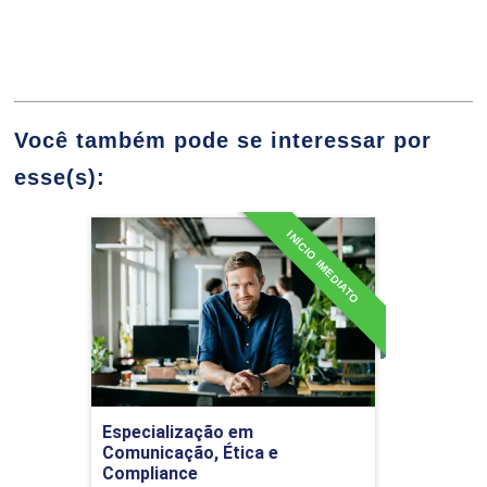
As Tecnologias de Informação
e Comunicação Atual na Sociedade
10h
Você também pode se interessar por
esse(s):
A Comunicação como Ferramenta de
INÍCIO IMEDIATO
Especialização em
60h
Sucesso Organizacional
Comunicação, Ética e
Compliance
Detalhes do curso
Comunicação
Ir para Inscrição
Especialização em
Comunicação, Ética e
10h
Compliance