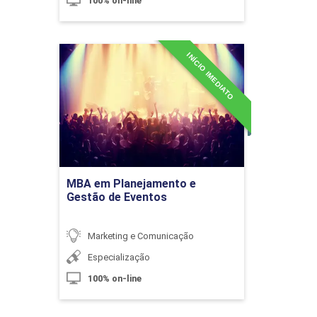
100% on-line
Diversidade e Inclusão
INÍCIO IMEDIATO
MBA em Planejamento e
Gestão de Eventos
Detalhes do curso
10h
Ir para Inscrição
MBA em Planejamento e
Política Pública de Inclusão
Gestão de Eventos
Marketing e Comunicação
10h
Especialização
100% on-line