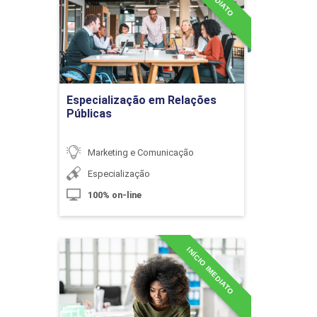
Detalhes do curso
10h
Ir para Inscrição
Especialização em Relações
Públicas
Diversidade Cultural no Brasil
Marketing e Comunicação
Especialização
10h
100% on-line
INÍCIO IMEDIATO
MBA em Branding e
Diversidade, Movimentos Sociais e
Customer Experience
Políticas Públicas
Detalhes do curso