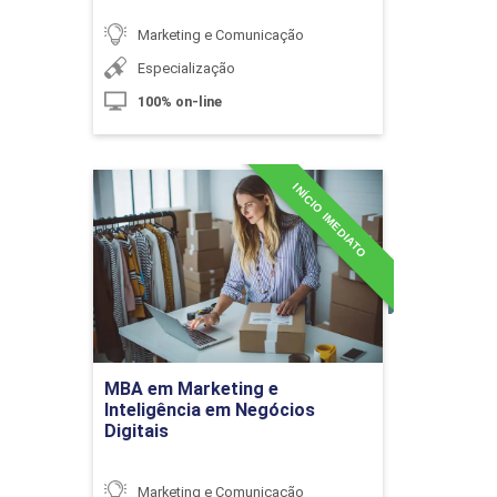
Diversidade Cultural e Religiosa
Marketing e Comunicação
Especialização
10h
100% on-line
INÍCIO IMEDIATO
MBA em Marketing e
Inteligência em Negócios
Digitais
Direitos Humanos, Diversidade e
Sustentabilidade
Detalhes do curso
10h
Ir para Inscrição
MBA em Marketing e
Inteligência em Negócios
Digitais
Marketing e Comunicação