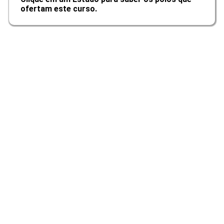
ofertam este curso.
Comunicação Popular e Alternativa
10h
Aspectos Psicológicos e Processo
de Comunicação de Massa
10h