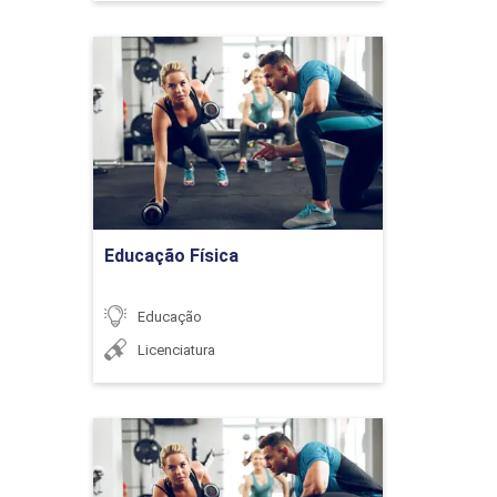
Educação Física
Detalhes do curso
Processos psicológicos da
aprendizagem
Ir para Inscrição
Educação Física
NEUROCIÊNCIA E SUA
36h
CONTRIBUIÇÃO À INCLUSÃO
Educação
Licenciatura
Introdução à neurociência
Educação Física
Detalhes do curso