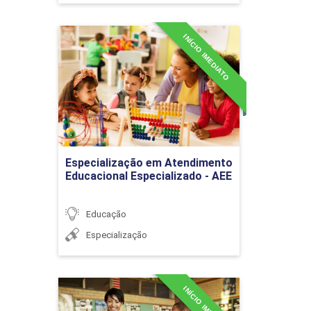
visão
INÍCIO IMEDIATO
Especialização em
Atendimento Educacional
Especializado - AEE
ALUNOS COM NECESSIDADES
36h
EDUCATIVAS ESPECIAIS
Detalhes do curso
Ir para Inscrição
Especialização em Atendimento
O conceito de deficiência
Educacional Especializado - AEE
Educação
Especialização
Necessidades
educacionais de alunos
com deficiências múltiplas
INÍCIO IMEDIATO
Especialização em
¿ DMU
Currículo, Didática e