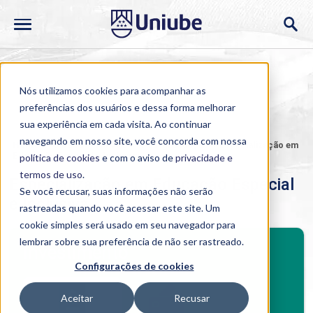
Nós utilizamos cookies para acompanhar as
preferências dos usuários e dessa forma melhorar
sua experiência em cada visita. Ao continuar
navegando em nosso site, você concorda com nossa
Home
>
Cursos
>
Ao Vivo
>
Pós-graduação
>
Especialização em
Educação Especial e Inclusiva
política de cookies
e com o aviso de
privacidade e
termos de uso
.
Especialização em Educação Especial
Se você recusar, suas informações não serão
e Inclusiva
rastreadas quando você acessar este site. Um
cookie simples será usado em seu navegador para
BENEFÍCIOS
lembrar sobre sua preferência de não ser rastreado.
Investimento
Configurações de cookies
Benefícios pós-graduação
Aceitar
Recusar