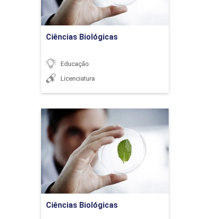
Ir para Inscrição
As tecnologias da
Ciências Biológicas
informação e comunicação,
a escola e os professores
Educação
Licenciatura
A tecnologia digital e as
Ciências Biológicas
práticas educativas não
formais
Detalhes do curso
Ir para Inscrição
Tecnologia e Educação
Ciências Biológicas
Inclusiva