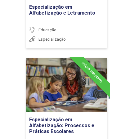
Transtorno do Espectro
Ir para Inscrição
Especialização em
Autista (TEA)
Alfabetização e Letramento
Educação
Especialização
Deficiência intelectual:
transtorno do espectro
autista (TEA)
INÍCIO IMEDIATO
Especialização em
Alfabetização: Processos e
Práticas Escolares
Detalhes do curso
TGD e potencialização da
aprendizagem
Ir para Inscrição
Especialização em
Alfabetização: Processos e
Práticas Escolares
EDUCAÇÃO E DIVERSIDADE
36h