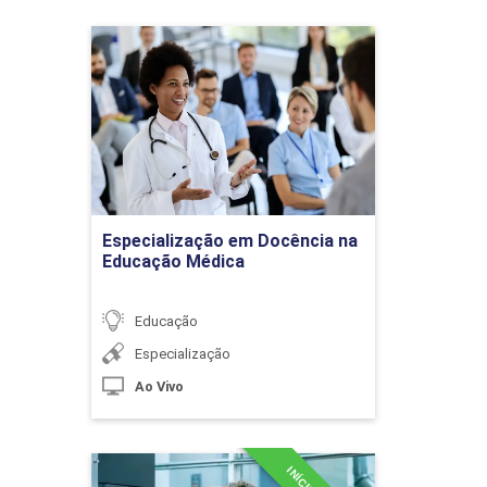
aluno com deficiência, no
currículo geral
Especialização em
Docência na Educação
Médica
Detalhes do curso
Recursos pedagógicos: a
influência do lúdico na
aprendizagem de crianças
Ir para Inscrição
Especialização em Docência na
com necessidades
Educação Médica
especiais
Educação
Especialização
Ao Vivo
Especialização em