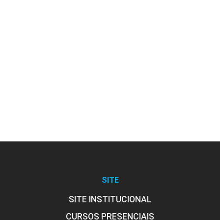
Patologias das Fundações
10h
Patologias das Estruturas em
Concreto Armado
10h
SITE
SITE INSTITUCIONAL
CURSOS PRESENCIAIS