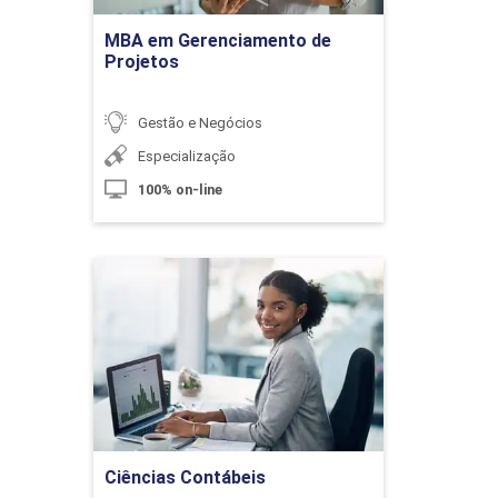
Ir para Inscrição
MBA em Gerenciamento de
Gestão do Canteiro de Obras
Projetos
Gestão e Negócios
10h
Especialização
100% on-line
Ciências Contábeis
Acompanhamento Geral de Obras
Detalhes do curso
10h
Ir para Inscrição
Ciências Contábeis