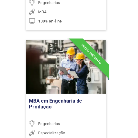
Engenharias
10h
MBA
100% on-line
Aspectos Administrativos, Jurídicos e
60h
INÍCIO IMEDIATO
MBA em Engenharia de
Ambientais de Obras Civis
Produção
Detalhes do curso
Aspectos Jurídicos e Administrativos
da Gestão de Obras
Ir para Inscrição
MBA em Engenharia de
Produção
10h
Engenharias
Especialização