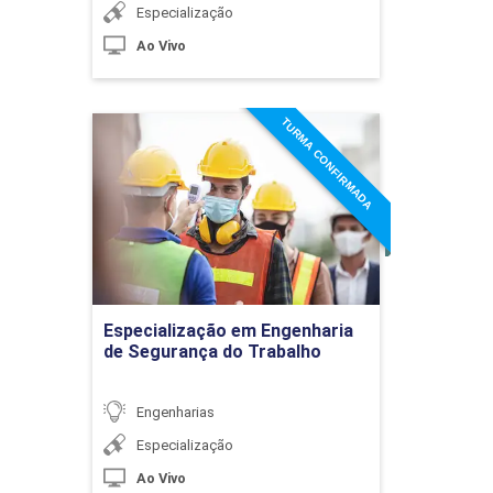
Civil
Especialização
Ao Vivo
10h
TURMA CONFIRMADA
Especialização em
Engenharia de Segurança
do Trabalho
Detalhes do curso
Aceleração de Projetos e Obras
Ir para Inscrição
10h
Especialização em Engenharia
de Segurança do Trabalho
Engenharias
Métodos Aplicados no Gerenciamento de
60h
Especialização
Processos Construtivos
Ao Vivo