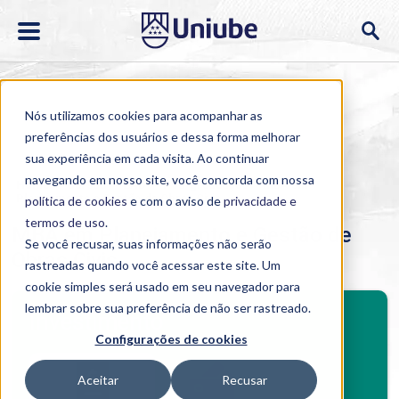
Nós utilizamos cookies para acompanhar as
preferências dos usuários e dessa forma melhorar
sua experiência em cada visita. Ao continuar
navegando em nosso site, você concorda com nossa
Home
>
Cursos
>
EAD
>
Pós-graduação
>
MBA em
Planejamento e Gestão de Obras Civis
política de cookies
e com o aviso de
privacidade e
termos de uso
.
MBA em Planejamento e Gestão de
Se você recusar, suas informações não serão
Obras Civis
rastreadas quando você acessar este site. Um
cookie simples será usado em seu navegador para
BENEFÍCIOS
lembrar sobre sua preferência de não ser rastreado.
Investimento
Configurações de cookies
Benefícios pós-graduação
Aceitar
Recusar