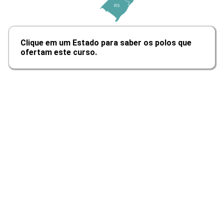
RS
10h
Clique em um Estado para saber os polos que
ofertam este curso.
Gestão Preliminar do Canteiro de
Obras
10h
Providências para Implantação do
Canteiro de Obras