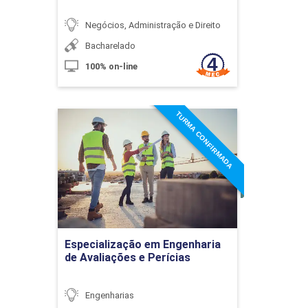
Obras de Infraestrutura e Obras Civis
Negócios, Administração e Direito
Bacharelado
100% on-line
10h
TURMA CONFIRMADA
Especialização em
Engenharia de Avaliações e
Perícias
Produtividade na Obra
Detalhes do curso
10h
Ir para Inscrição
Especialização em Engenharia
de Avaliações e Perícias
Engenharias
Apropriação e Controle na Contrução