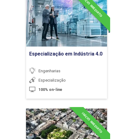
INÍCIO IMEDIATO
Especialização em Indústria
4.0
Detalhes do curso
Construção Enxuta (Lean
Ir para Inscrição
Construction)
Especialização em Indústria 4.0
10h
Engenharias
Especialização
100% on-line
Cálculos de Perdas Construtivas
INÍCIO IMEDIATO
Especialização em
Planejamento Urbano
Detalhes do curso
10h