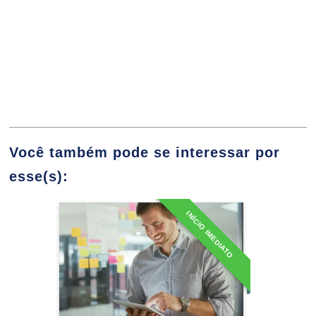
10h
Transporte e Movimentação de
Você também pode se interessar por
Cargas em Obras
esse(s):
10h
INÍCIO IMEDIATO
MBA em Gerenciamento de
Projetos
Detalhes do curso
Gerenciamento Estratégico de Obras Civis
60h