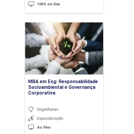
100% on-line
Documentos e Contratos de Obras
MBA em Esg:
Responsabilidade
10h
Socioambiental e
Governança Corporativa
Detalhes do curso
Administração de Pessoal em Obras
MBA em Esg: Responsabilidade
Ir para Inscrição
Socioambiental e Governança
Corporativa
10h
Engenharias
Especialização
Ao Vivo