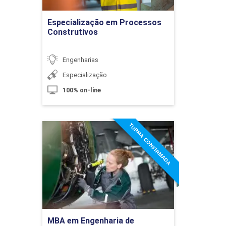
Ir para Inscrição
Especialização em Processos
10h
Construtivos
Engenharias
Especialização
100% on-line
Planejamento Financeiro de Execução
de Obras
TURMA CONFIRMADA
MBA em Engenharia de
Manutenção
10h
Detalhes do curso
Ir para Inscrição
Orçamento e Controle
MBA em Engenharia de