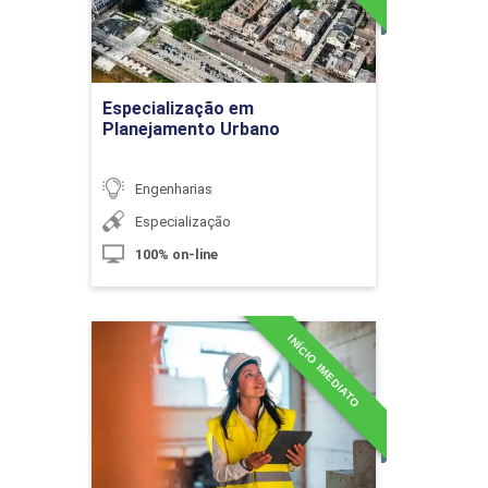
Ir para Inscrição
Orçamento, Planejamento e Controle de
60h
Especialização em
Custos
Planejamento Urbano
Engenharias
Especialização
Viabilidade Econômica de uma Obra
100% on-line
10h
INÍCIO IMEDIATO
Especialização em
Processos Construtivos
Detalhes do curso
Estimativa dos Custos de uma Obra