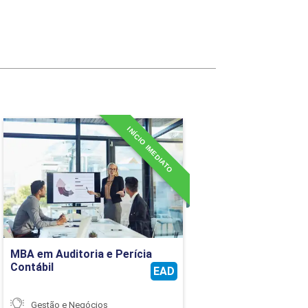
30
30
30
30
30
INÍCIO IMEDIATO
MBA em Auditoria e Perícia
Contábil
30
Detalhes do curso
30
30
Ir para Inscrição
30
MBA em Auditoria e Perícia
Contábil
EAD
30
Gestão e Negócios