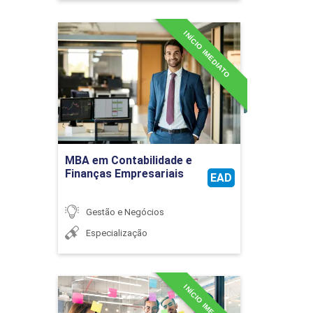
INÍCIO IMEDIATO
MBA em Contabilidade e
Finanças Empresariais
Detalhes do curso
Ir para Inscrição
MBA em Contabilidade e
Finanças Empresariais
EAD
Gestão e Negócios
Especialização
INÍCIO IMEDIATO
MBA em Criatividade e
Conhecimento