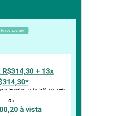
PEPE
ED
ão sou ex-aluno
a R$314,30 + 13x
$314,30*
amentos realizados até o dia 10 de cada mês
Ou
00,20 à vista