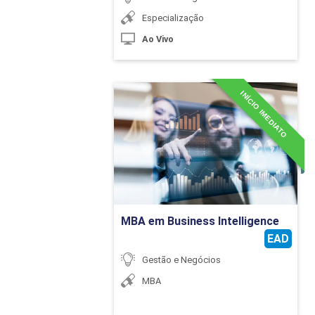
Especialização
Ao Vivo
INÍCIO IMEDIATO
MBA em Business
Intelligence
Detalhes do curso
Ir para Inscrição
MBA em Business Intelligence
EAD
Gestão e Negócios
MBA