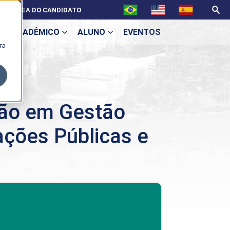
ÁREA DO CANDIDATO
ACADÊMICO
ALUNO
EVENTOS
ra
U
ção em Gestão
ações Públicas e
ecne
BENEFÍCIOS
Benefícios pós-graduação
ES