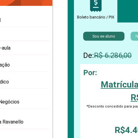
PRO
PRO
Boleto bancário / PIX
l
Sou ex-aluno
N
-aula
De:
R$ 6.286,00
zação
Por:
odico
Matrícul
R
Negócios
*Desconto concedido para pag
a Ravanello
R$4.4