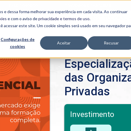
FALE CONOSCO
CONVÊNIOS E PARCERIAS
s e dessa forma melhorar sua experiência em cada visita. Ao continuar
BENEFÍCIOS
INSTITUCIONAL
kies
e com o aviso de
privacidade e termos de uso
.
cê acessar este site. Um cookie simples será usado em seu navegador pa
Programas
Acadêmicos
Configurações de
Aceitar
Recusar
cookies
PIBID
MPH
>
Especialização em Gestão das Organizações Públicas e Privadas
PIAC
Especializa
PROEST
PAE
das Organiz
Unit
PIME
Privadas
Programas de
Pesquisa e
Extensão
NIT
Investimento
PRO