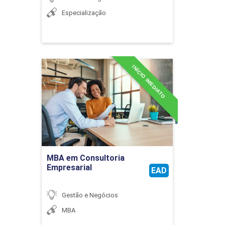
Especialização
INÍCIO IMEDIATO
MBA em Consultoria
Empresarial
Detalhes do curso
Ir para Inscrição
MBA em Consultoria
Empresarial
EAD
Gestão e Negócios
MBA