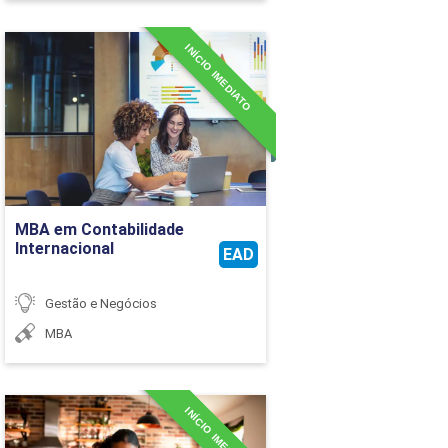
INÍCIO IMEDIATO
MBA em Contabilidade
Internacional
Detalhes do curso
Ir para Inscrição
MBA em Contabilidade
Internacional
EAD
Gestão e Negócios
MBA
INÍCIO IMEDIATO
MBA em E-Commerce e
Negócios Digitais