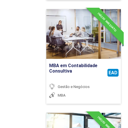
INÍCIO IMEDIATO
MBA em Contabilidade
Consultiva
Detalhes do curso
Ir para Inscrição
MBA em Contabilidade
Consultiva
EAD
Gestão e Negócios
MBA
INÍCIO IMEDIATO
MBA em Controladoria,
Compliance e Auditoria