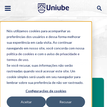
Nós utilizamos cookies para acompanhar as
preferências dos usuários e dessa forma melhorar
sua experiência em cada visita. Ao continuar
navegando em nosso site, você concorda com nossa
Home
>
Cursos
>
EAD
>
Pós-graduação
>
MBA em E-
Commerce e Negócios Digitais
política de cookies
e com o aviso de
privacidade e
termos de uso
.
MBA em E-Commerce e Negócios
Se você recusar, suas informações não serão
Digitais
rastreadas quando você acessar este site. Um
cookie simples será usado em seu navegador para
BENEFÍCIOS
lembrar sobre sua preferência de não ser rastreado.
Investimento
Configurações de cookies
Benefícios pós-graduação
Aceitar
Recusar