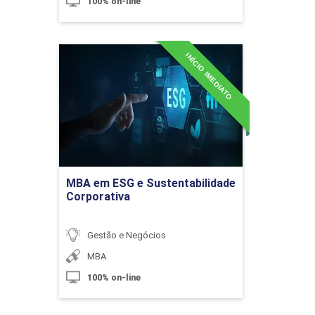
Método XP e suas Práticas
100% on-line
INÍCIO IMEDIATO
10h
MBA em ESG e
Sustentabilidade
Corporativa
Detalhes do curso
Kanban
Ir para Inscrição
MBA em ESG e Sustentabilidade
Corporativa
10h
Gestão e Negócios
MBA
100% on-line
Kaizen