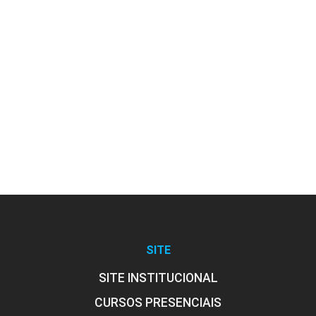
Avanços em Armazenamento de
Dados com a Computação em Nuvem
10h
Aspectos de Gerenciamento,
Segurança e Desempenho em Nuvens
Públicas
SITE
10h
SITE INSTITUCIONAL
CURSOS PRESENCIAIS