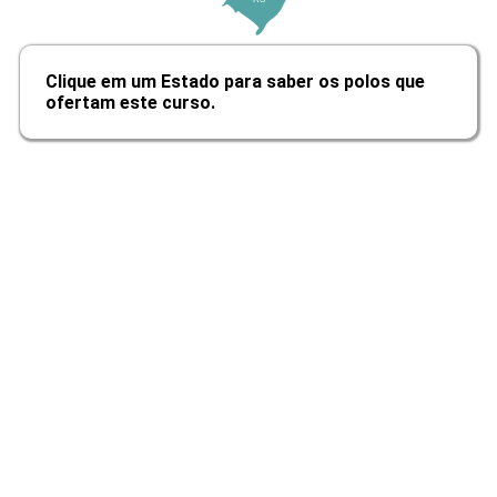
Internet e a Mudança no Cenário
Clique em um Estado para saber os polos que
Econômico
ofertam este curso.
10h
Potencial de Mercado do Comércio
Eletrônico
10h