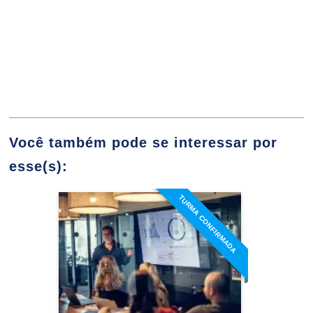
Comércio Eletrônico e Mobilidade
10h
Você também pode se interessar por
esse(s):
Estratégia, Implementação e Gestão do
60h
Comércio Eletrônico
TURMA CONFIRMADA
Especialização em
Controladoria e Finanças
Detalhes do curso
E-commerce e Estratégias do Varejo
Ir para Inscrição