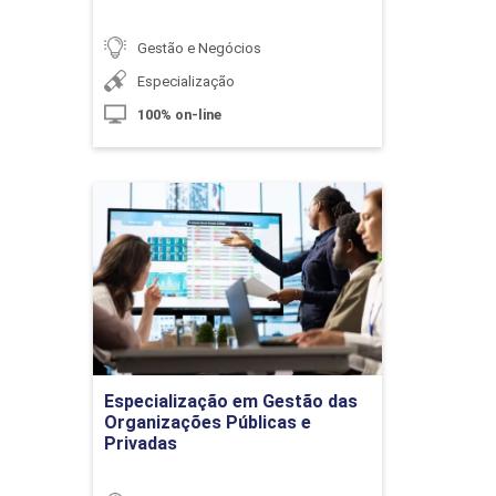
10h
Gestão e Negócios
Especialização
100% on-line
Gestão de Redes Sociais
Especialização em Gestão
das Organizações Públicas
e Privadas
10h
Detalhes do curso
Ir para Inscrição
Especialização em Gestão das
Métricas de Análise e Otimização de
Organizações Públicas e
Busca
Privadas