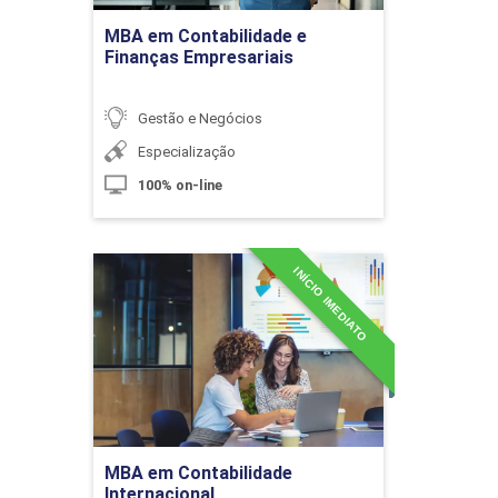
Projetos Eficaz
MBA em Contabilidade e
Finanças Empresariais
10h
Gestão e Negócios
Especialização
100% on-line
Gerenciando Equipes de Projetos I
INÍCIO IMEDIATO
MBA em Contabilidade
Internacional
10h
Detalhes do curso
Ir para Inscrição
Gerenciando Equipes de Projetos II
MBA em Contabilidade
Internacional