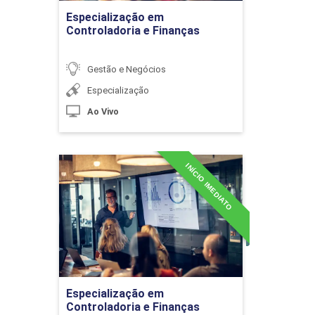
10h
Especialização em
Controladoria e Finanças
Gestão e Negócios
Especialização
Implementação do Comércio
Ao Vivo
Eletrônico
INÍCIO IMEDIATO
Especialização em
10h
Controladoria e Finanças
Detalhes do curso
Privacidade e Segurança nas
Ir para Inscrição
Transações Eletrônicas
Especialização em
Controladoria e Finanças