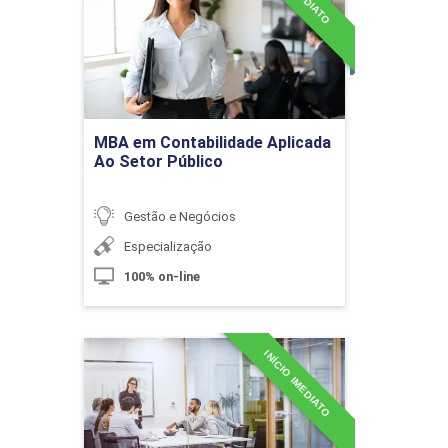
Detalhes do curso
10h
Ir para Inscrição
MBA em Contabilidade Aplicada
Ao Setor Público
Novas Mídias e Plataformas
Gestão e Negócios
Especialização
10h
100% on-line
Gerenciamento de Projetos
60h
INÍCIO IMEDIATO
MBA em Contabilidade
Consultiva
Detalhes do curso