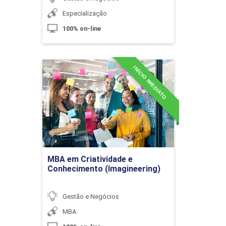
Processos de Software (OPENUP, XP,
Especialização
SCRUM)
100% on-line
10h
INÍCIO IMEDIATO
MBA em Criatividade e
Conhecimento
(Imagineering)
Detalhes do curso
Scrum
Ir para Inscrição
MBA em Criatividade e
10h
Conhecimento (Imagineering)
Gestão e Negócios
MBA