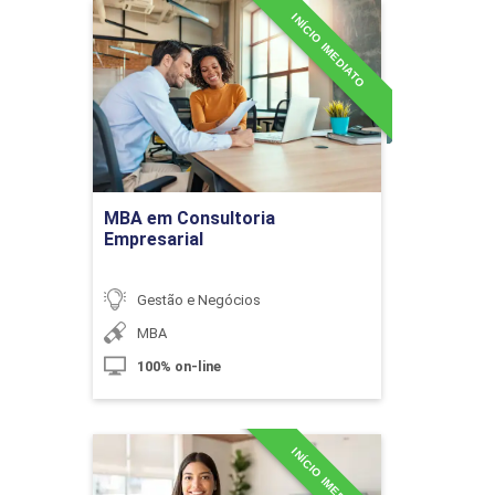
INÍCIO IMEDIATO
MBA em Consultoria
Empresarial
10h
Detalhes do curso
Ir para Inscrição
MBA em Consultoria
Redes Sociais
Empresarial
Gestão e Negócios
10h
MBA
100% on-line
INÍCIO IMEDIATO
Marketing Off-line e On-line
MBA em Contabilidade
Aplicada Ao Setor Público