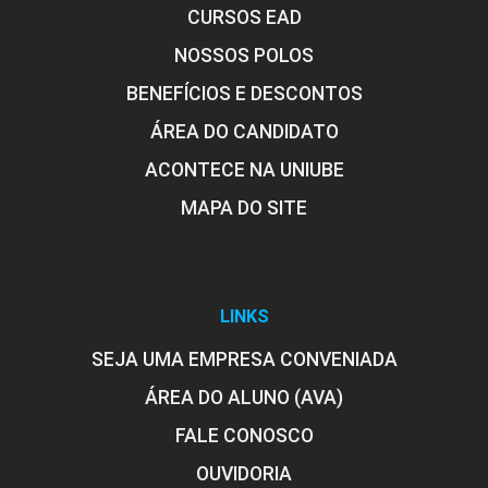
CURSOS EAD
NOSSOS POLOS
Evolução Tecnológica e Paradigmas
que Permitiram Cloud Computing
BENEFÍCIOS E DESCONTOS
ÁREA DO CANDIDATO
ACONTECE NA UNIUBE
10h
MAPA DO SITE
LINKS
Segurança em Ambientes Abertos
SEJA UMA EMPRESA CONVENIADA
ÁREA DO ALUNO (AVA)
10h
FALE CONOSCO
OUVIDORIA