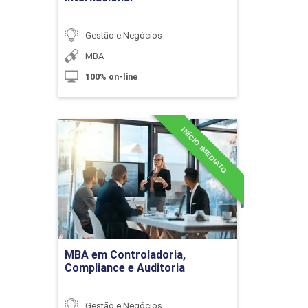
10h
Gestão e Negócios
MBA
100% on-line
Gerenciamento de Projetos Modernos
INÍCIO IMEDIATO
MBA em Controladoria,
Compliance e Auditoria
Detalhes do curso
10h
Ir para Inscrição
Metodologias Ágeis
60h
MBA em Controladoria,
Compliance e Auditoria
Gestão e Negócios