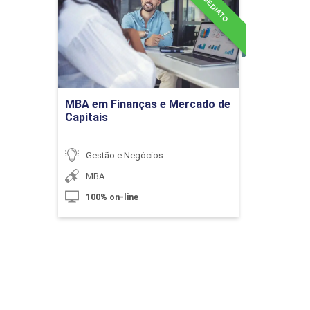
Desafios da Computação em Nuvem
Detalhes do curso
10h
Ir para Inscrição
MBA em Finanças e Mercado de
Capitais
Gestão e Negócios
Estrutura da uma Política de
MBA
Segurança de Informação
100% on-line
10h