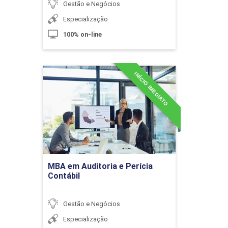
Gestão e Negócios
10h
Especialização
100% on-line
INÍCIO IMEDIATO
Gestão de Suprimentos - Comércio
MBA em Auditoria e Perícia
Eletrônico
Contábil
Detalhes do curso
10h
Ir para Inscrição
MBA em Auditoria e Perícia
Fundamentos do Marketing Digital
60h
Contábil
Gestão e Negócios
Especialização