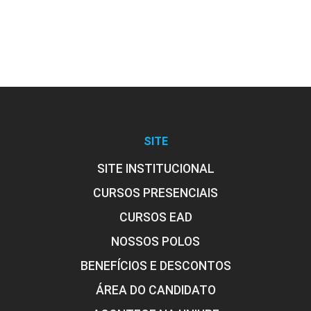
Processos e Técnicas Construtivas
de Isolamento Térmico e Acústico
10h
SITE
SITE INSTITUCIONAL
Processos e Técnicas Construtivas
CURSOS PRESENCIAIS
de Fundações
CURSOS EAD
NOSSOS POLOS
10h
BENEFÍCIOS E DESCONTOS
ÁREA DO CANDIDATO