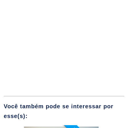
Gestão da Qualidade nos Sistemas
Construtivos Não Convencionais
10h
Qualidade e Desempenho na
Construção
Você também pode se interessar por
10h
esse(s):