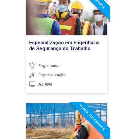
do Trabalho
10h
Detalhes do curso
Ir para Inscrição
Especialização em Engenharia
de Segurança do Trabalho
Sistemas de Pré-Fabricação
Engenharias
10h
Especialização
Ao Vivo
TURMA CONFIRMADA
Especialização em
Sistemas Tecnológicos
Georreferenciamento de
Imóveis
Detalhes do curso