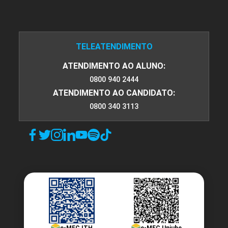
TELEATENDIMENTO
Patologias das Estruturas em
Concreto Armado
ATENDIMENTO AO ALUNO:
0800 940 2444
ATENDIMENTO AO CANDIDATO:
10h
0800 340 3113
Patologias das Alvenarias,
Revestimentos, Pinturas e Fachadas
10h