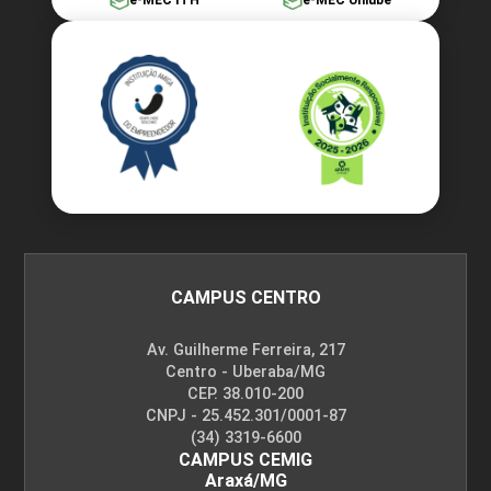
e-MEC ITH
e-MEC Uniube
Patologias das Instalações Elétricas
e Hidrossanitárias
10h
CAMPUS CENTRO
Av. Guilherme Ferreira, 217
Centro - Uberaba/MG
Critérios de Avaliação do Quadro
CEP. 38.010-200
Patológico: Elaboração do
CNPJ - 25.452.301/0001-87
Diagnóstico
(34) 3319-6600
CAMPUS CEMIG
Araxá/MG