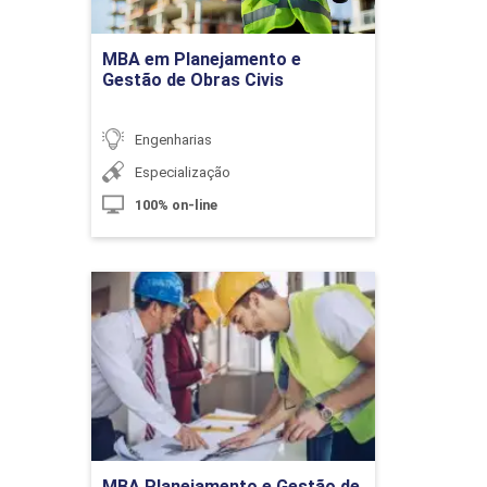
Processos e Técnicas Construtivas
Ir para Inscrição
de Formas e Armações
MBA em Planejamento e
Gestão de Obras Civis
10h
Engenharias
Especialização
100% on-line
Processos e Técnicas Construtivas
de Coberturas
MBA Planejamento e
Gestão de Obras Civis
Detalhes do curso
10h
Ir para Inscrição
MBA Planejamento e Gestão de