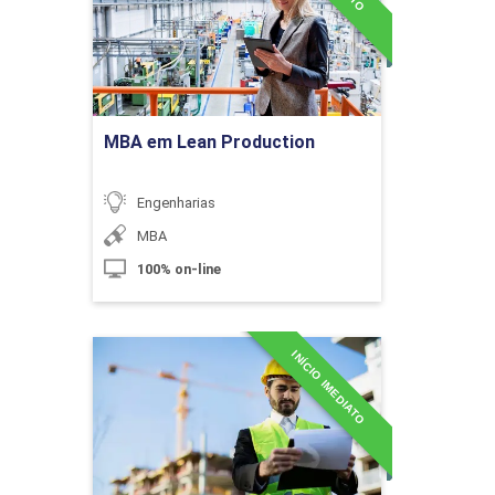
10h
Ir para Inscrição
MBA em Lean Production
Processos e Técnicas Construtivas
Utilizando Concreto
Engenharias
MBA
10h
100% on-line
INÍCIO IMEDIATO
MBA em Planejamento e
Processos, Métodos e Técnicas
60h
Gestão de Obras Civis
Construtivas II
Detalhes do curso