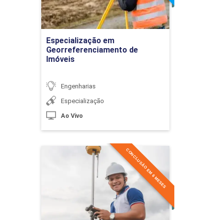
10h
Ir para Inscrição
Especialização em
Georreferenciamento de
Imóveis
Sistemas Camus
Engenharias
Especialização
10h
Ao Vivo
CONCLUSÃO EM 6 MESES
Especialização em
Sistemas Bossert
Georreferenciamento de
Imóveis
Detalhes do curso
10h