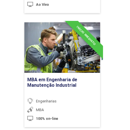
Ao Vivo
Cálculos de Perdas Construtivas
INÍCIO IMEDIATO
MBA em Engenharia de
10h
Manutenção Industrial
Detalhes do curso
Processos, Métodos e Técnicas
60h
Construtivas I
Ir para Inscrição
MBA em Engenharia de
Manutenção Industrial
Materiais e Técnicas Construtivas de
Engenharias
Alvenariais
MBA
100% on-line
10h