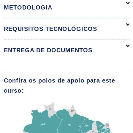
METODOLOGIA
Introdução à Gestão de Obras
REQUISITOS TECNOLÓGICOS
10h
ENTREGA DE DOCUMENTOS
Serviços Preliminares, Instalações
Provisórias e Locação de Obra
Confira os polos de apoio para este
curso:
10h
RR
AP
AM
PA
RN
MA
CE
PB
PI