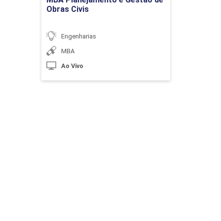
Obras Civis
Processos e Técnicas Construtivas
de Esquadrias
Engenharias
MBA
10h
Ao Vivo
Processos e Técnicas Construtivas
de Pinturas
10h