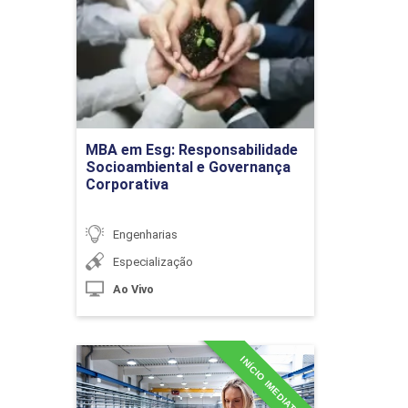
Responsabilidade
Socioambiental e
Governança Corporativa
Detalhes do curso
Materiais e Técnicas Construtivas de
Pavimentações
MBA em Esg: Responsabilidade
Ir para Inscrição
Socioambiental e Governança
Corporativa
10h
Engenharias
Especialização
Ao Vivo
Execução de Instalações Prediais
Hidrossanitárias
INÍCIO IMEDIATO
MBA em Lean Production
Detalhes do curso