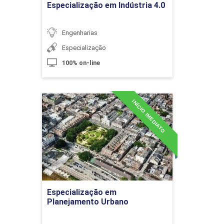
Curva ABC e Perdas Construtivas
Especialização em Indústria 4.0
Engenharias
10h
Especialização
100% on-line
INÍCIO IMEDIATO
Medição da Produção na Construção
Especialização em
Planejamento Urbano
Civil (Análises de Processos
Construtivos)
Detalhes do curso
10h
Ir para Inscrição
Especialização em
Planejamento Urbano