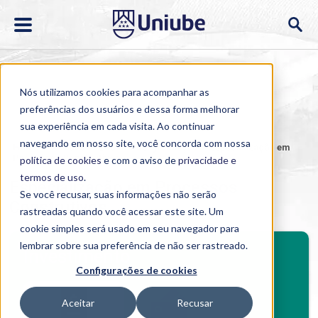
Nós utilizamos cookies para acompanhar as
preferências dos usuários e dessa forma melhorar
sua experiência em cada visita. Ao continuar
navegando em nosso site, você concorda com nossa
Home
>
Cursos
>
EAD
>
Pós-graduação
>
Especialização em
Processos Construtivos
política de cookies
e com o aviso de
privacidade e
termos de uso
.
Especialização em Processos
Se você recusar, suas informações não serão
Construtivos
rastreadas quando você acessar este site. Um
cookie simples será usado em seu navegador para
BENEFÍCIOS
lembrar sobre sua preferência de não ser rastreado.
Investimento
Configurações de cookies
Benefícios pós-graduação
Aceitar
Recusar