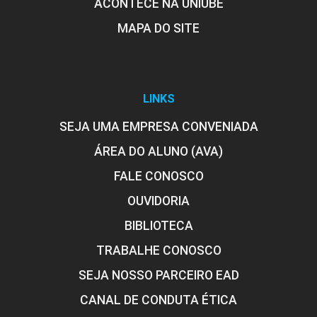
ACONTECE NA UNIUBE
Patologias das Edificações
60h
MAPA DO SITE
Conceitos, Definições e Termonologia
LINKS
SEJA UMA EMPRESA CONVENIADA
10h
ÁREA DO ALUNO (AVA)
FALE CONOSCO
OUVIDORIA
BIBLIOTECA
Patologias das Fundações
TRABALHE CONOSCO
SEJA NOSSO PARCEIRO EAD
10h
CANAL DE CONDUTA ÉTICA