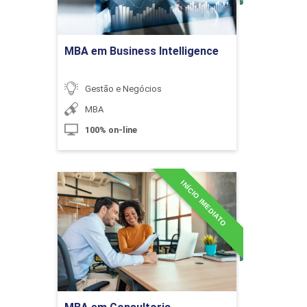
10h
Ir para Inscrição
MBA em Business Intelligence
Gestão e Negócios
Índice de Margem de Contribuição
MBA
100% on-line
10h
INÍCIO IMEDIATO
MBA em Consultoria
Empresarial
Detalhes do curso
Indicadores de Desempenho
Ir para Inscrição
10h