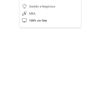
Gestão e Negócios
MBA
Cálculo da Folha de Pagamento
100% on-line
10h
Folha de Pagamento e Provisões
10h