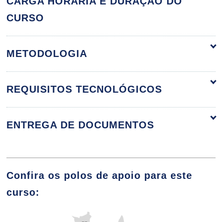
CARGA HORÁRIA E DURAÇÃO DO
Empresarial
CURSO
METODOLOGIA
O Papel do Consultor
REQUISITOS TECNOLÓGICOS
10h
ENTREGA DE DOCUMENTOS
Aspectos Relevantes na Elaboração
do Relatório
Confira os polos de apoio para este
curso:
10h