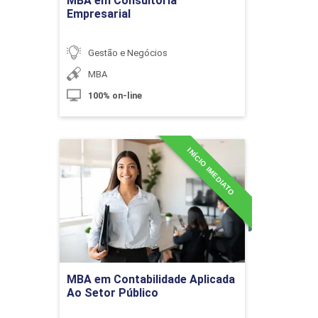
MBA em Consultoria
Empresarial
Gestão e Negócios
MBA
Demonstrativo do Resultado do
100% on-line
Exercício
INÍCIO IMEDIATO
10h
MBA em Contabilidade
Aplicada Ao Setor Público
Detalhes do curso
Oficina Contábil: DRE
Ir para Inscrição
MBA em Contabilidade Aplicada
Ao Setor Público
10h