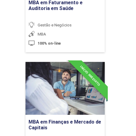
MBA em Faturamento e
Auditoria em Saúde
10h
Gestão e Negócios
MBA
100% on-line
Cenário Econômico e Valor de
Mercado das Organizações
INÍCIO IMEDIATO
MBA em Finanças e
Mercado de Capitais
Detalhes do curso
10h
Ir para Inscrição
Contabilidade Aplicada aos Recursos
MBA em Finanças e Mercado de
60h
Humanos
Capitais