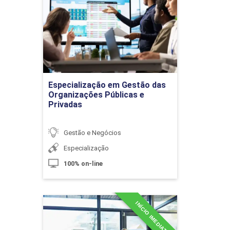
das Organizações Públicas
e Privadas
Carga Tributária de Empresas
Detalhes do curso
Brasileiras
Ir para Inscrição
Especialização em Gestão das
10h
Organizações Públicas e
Privadas
Gestão e Negócios
Especialização
Fato Gerador e Lançamento
100% on-line
10h
INÍCIO IMEDIATO
MBA em Auditoria e Perícia
Contábil