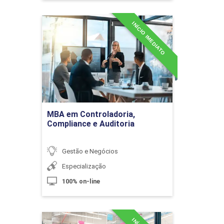
10h
INÍCIO IMEDIATO
MBA em Controladoria,
Compliance e Auditoria
Detalhes do curso
Fato Gerador
Ir para Inscrição
MBA em Controladoria,
10h
Compliance e Auditoria
Gestão e Negócios
Especialização
100% on-line
Incentivos Fiscais