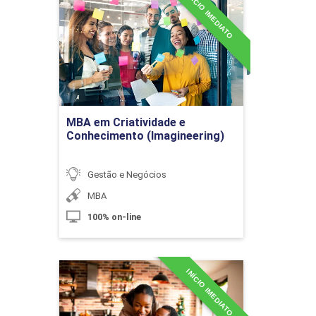
INÍCIO IMEDIATO
MBA em Criatividade e
10h
Conhecimento
(Imagineering)
Detalhes do curso
Livros Fiscais e Contábeis,
Obrigatórios e Auxiliares
Ir para Inscrição
MBA em Criatividade e
Conhecimento (Imagineering)
10h
Gestão e Negócios
MBA
100% on-line
Contabilidade Gerencial
60h
INÍCIO IMEDIATO
MBA em E-Commerce e
Negócios Digitais
Planejamento Estratégico