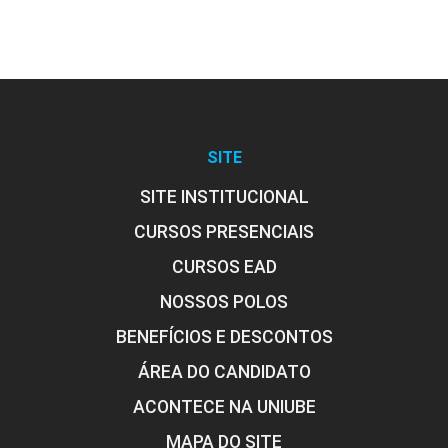
Encargos Sociais e Patronais sobre a
Folha de Pagamento
10h
SITE
SITE INSTITUCIONAL
CURSOS PRESENCIAIS
CURSOS EAD
Contabilização da Folha de
NOSSOS POLOS
Pagamento
BENEFÍCIOS E DESCONTOS
ÁREA DO CANDIDATO
10h
ACONTECE NA UNIUBE
MAPA DO SITE