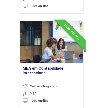
100% on-line
10h
INÍCIO IMEDIATO
MBA em Contabilidade
Internacional
Detalhes do curso
Elisão Fiscal como Forma de
Planejamento Tributário
Ir para Inscrição
10h
MBA em Contabilidade
Internacional
Gestão e Negócios
MBA
Incentivos Fiscais e Subsídios
100% on-line