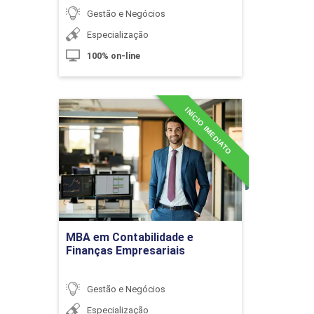
Gestão e Negócios
Especialização
100% on-line
Análise do Lucro-Alvo e do Ponto de
Equilíbrio
INÍCIO IMEDIATO
MBA em Contabilidade e
Finanças Empresariais
10h
Detalhes do curso
Gestão Fiscal
60h
Ir para Inscrição
MBA em Contabilidade e
Finanças Empresariais
Sociedade, Contabilidade e Tributo
Gestão e Negócios
Especialização