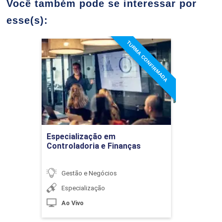
Você também pode se interessar por
Fechamento)
esse(s):
TURMA CONFIRMADA
10h
Especialização em
Controladoria e Finanças
Detalhes do curso
Planejamento e Gestão Tributária
60h
Ir para Inscrição
Especialização em
Princípios de Origem e Destino
Controladoria e Finanças
Gestão e Negócios
10h
Especialização
Ao Vivo