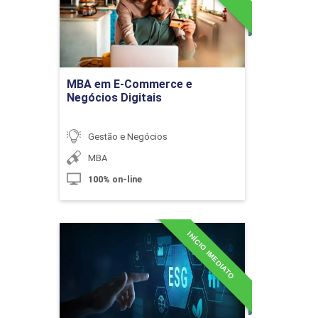
Detalhes do curso
10h
Ir para Inscrição
MBA em E-Commerce e
Negócios Digitais
Gestão e Negócios
Contabilidade Financeira, Gerencial e
de Custos
MBA
100% on-line
10h
INÍCIO IMEDIATO
MBA em ESG e
Sustentabilidade
Corporativa
Detalhes do curso
Da Contabilidade Financeira à