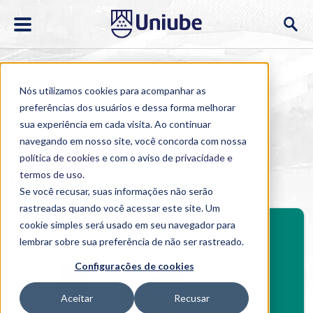
Nós utilizamos cookies para acompanhar as
preferências dos usuários e dessa forma melhorar
sua experiência em cada visita. Ao continuar
navegando em nosso site, você concorda com nossa
Home
>
Cursos
>
EAD
>
Pós-graduação
>
MBA em
Contabilidade Consultiva
política de cookies
e com o aviso de
privacidade e
termos de uso
.
MBA em Contabilidade Consultiva
Se você recusar, suas informações não serão
rastreadas quando você acessar este site. Um
BENEFÍCIOS
cookie simples será usado em seu navegador para
Investimento
lembrar sobre sua preferência de não ser rastreado.
Benefícios pós-graduação
Configurações de cookies
Aceitar
Recusar
Boleto bancário / PIX
Cartão de crédito