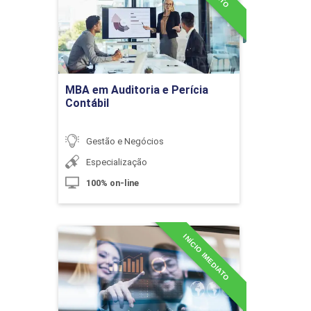
Detalhes do curso
Aspectos Contábeis do Sistema
Tributário Brasileiro
Ir para Inscrição
MBA em Auditoria e Perícia
Contábil
10h
Gestão e Negócios
Especialização
Contabilidade Financeira e Gestão de
60h
100% on-line
Custos
INÍCIO IMEDIATO
MBA em Business
Intelligence
Precificação de Serviços
Detalhes do curso