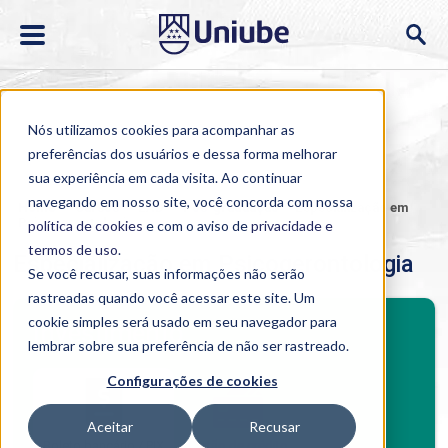
Nós utilizamos cookies para acompanhar as
preferências dos usuários e dessa forma melhorar
sua experiência em cada visita. Ao continuar
navegando em nosso site, você concorda com nossa
Home
>
Cursos
>
EAD
>
Pós-graduação
>
Especialização em
Psicogerontologia
política de cookies
e com o aviso de
privacidade e
termos de uso
.
Especialização em Psicogerontologia
Se você recusar, suas informações não serão
rastreadas quando você acessar este site. Um
BENEFÍCIOS
cookie simples será usado em seu navegador para
Investimento
lembrar sobre sua preferência de não ser rastreado.
Benefícios pós-graduação
Configurações de cookies
Aceitar
Recusar
Boleto bancário / PIX
Cartão de crédito