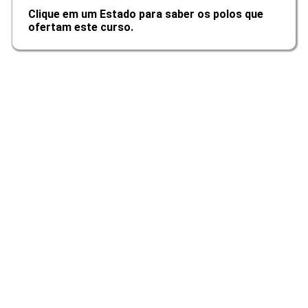
Clique em um Estado para saber os polos que
ofertam este curso.
10h
O Terapeuta como Pessoa
10h
Consulta Psicológica na Prática