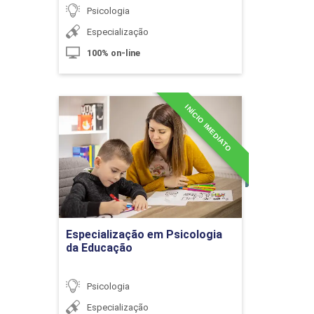
10h
Psicologia
Especialização
100% on-line
Assistência de Enfermagem nas
Alterações Cognitivas
INÍCIO IMEDIATO
Especialização em
Psicologia da Educação
Detalhes do curso
10h
Ir para Inscrição
Especialização em Psicologia
da Educação
Assistência de Enfermagem
ao Idoso com Incapacidade Funcional
Psicologia
Especialização