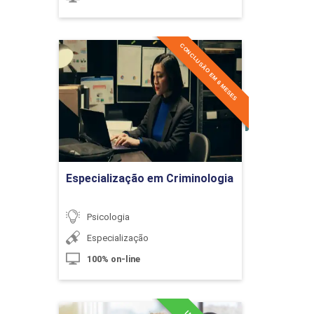
10h
CONCLUSÃO EM 6 MESES
Especialização em
Criminologia
Detalhes do curso
O Processo do Envelhecimento
60h
Ir para Inscrição
Especialização em Criminologia
Introdução à Geriatria e Gerontologia
Psicologia
Especialização
10h
100% on-line