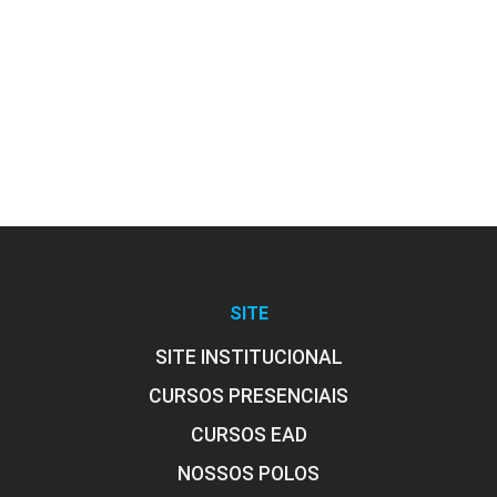
10h
Programas e Serviços de
Atendimento ao Idoso
SITE
10h
SITE INSTITUCIONAL
CURSOS PRESENCIAIS
CURSOS EAD
NOSSOS POLOS
Assistência de Enfermagem