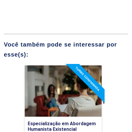
10h
Ferramentas da Clínica Psicológica
60h
Você também pode se interessar por
esse(s):
TURMA CONFIRMADA
A Entrevista na Clínica Psicológica
Especialização em
Abordagem Humanista
Existencial Fenomenológica
10h
Detalhes do curso
Ir para Inscrição
Especialização em Abordagem
Humanista Existencial