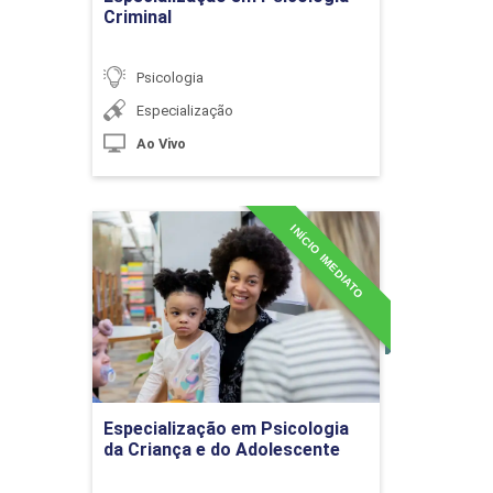
10h
Criminal
Psicologia
Especialização
Ao Vivo
Processos Psicológicos da
Aprendizagem
INÍCIO IMEDIATO
Especialização em
Psicologia da Criança e do
10h
Adolescente
Detalhes do curso
Recuperação da Memória
Ir para Inscrição
Especialização em Psicologia
da Criança e do Adolescente