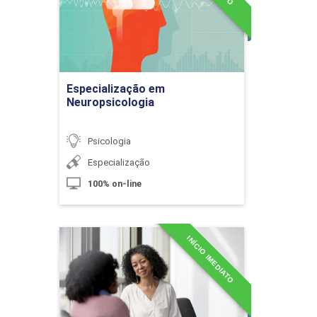
Detalhes do curso
Modificações Morfofisiológicas
Sistêmicas no Envelhecimento
Ir para Inscrição
Especialização em
10h
Neuropsicologia
Psicologia
Especialização
100% on-line
Assistência de Enfermagem
Gerontológica II
INÍCIO IMEDIATO
Especialização em
Psicologia
10h
Detalhes do curso