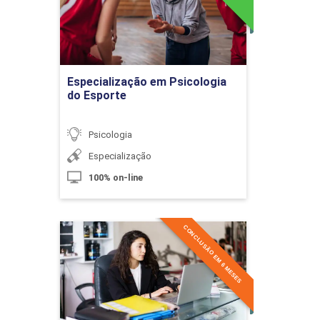
Detalhes do curso
10h
Ir para Inscrição
Especialização em Psicologia
do Esporte
Inclusão Digital
Psicologia
Especialização
10h
100% on-line
CONCLUSÃO EM 6 MESES
Políticas Públicas e Assistência ao Idoso
60h
Especialização em
Psicologia do Esporte e da
Performance Humana
Detalhes do curso
Envelhecimento Populacional