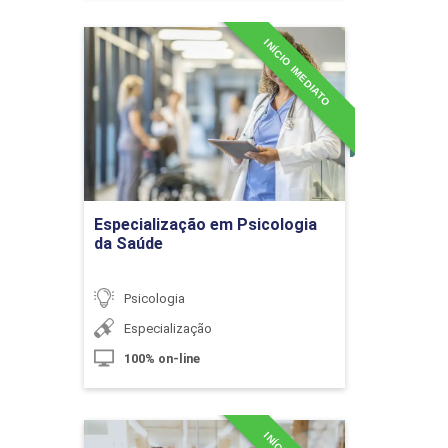
de Ressocialização
INÍCIO IMEDIATO
Especialização em
Psicologia da Saúde
10h
Detalhes do curso
Ir para Inscrição
Ludicidade: O Jogo e a Brincadeira
Especialização em Psicologia
da Saúde
10h
Psicologia
Especialização
100% on-line
Dança para Terceira Idade
Especialização em