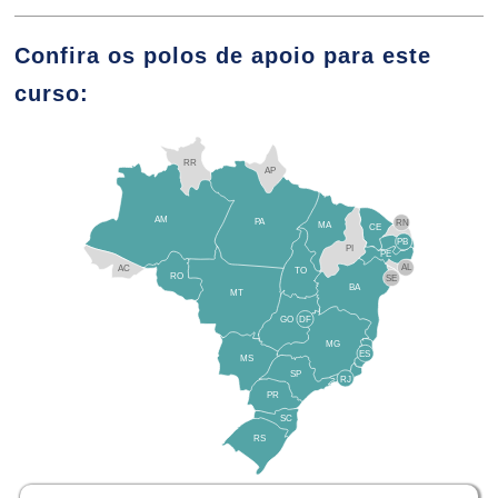
A Empatia na Clínica Psicológica
Confira os polos de apoio para este
10h
curso:
RR
AP
AM
PA
RN
MA
Comunicação Terapêutica
CE
PB
PI
Facilitadora
PE
AL
AC
TO
RO
SE
BA
MT
GO
DF
10h
MG
ES
MS
SP
RJ
PR
SC
RS
O Estabelecimento do Rapport