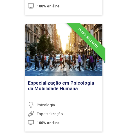
10h
100% on-line
INÍCIO IMEDIATO
Especialização em
Psicologia da Mobilidade
Humana
Indicações para Cuidados Paliativos
Detalhes do curso
10h
Ir para Inscrição
Especialização em Psicologia
da Mobilidade Humana
Técnicas da Psicogerontologia
60h
Psicologia
Especialização
100% on-line
O Trabalho Grupal como Instrumento