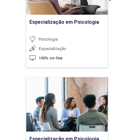
Ir para Inscrição
Farmacologia na Geriatria
Especialização em Psicologia
Psicologia
10h
Especialização
100% on-line
Processos Psicológicos Relacionados ao
60h
Idoso
Especialização em
Psicologia Criminal
Detalhes do curso
Pensamento, Linguagem e
Inteligência
Ir para Inscrição
Especialização em Psicologia