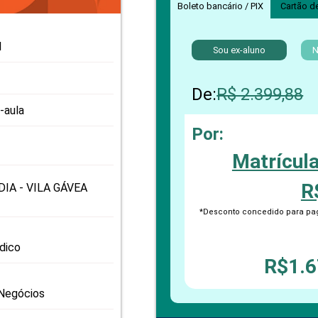
PRO
Boleto bancário / PIX
Cartão d
PRO
l
Sou ex-aluno
N
De:
R$ 2.399,88
-aula
Por:
Matrícul
R
IA - VILA GÁVEA
*Desconto concedido para pag
odico
R$1.6
Negócios