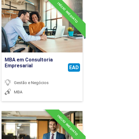
INÍCIO IMEDIATO
MBA em Consultoria
Empresarial
Detalhes do curso
Ir para Inscrição
MBA em Consultoria
Empresarial
EAD
Gestão e Negócios
MBA
INÍCIO IMEDIATO
MBA em Contabilidade e
Finanças Empresariais
Detalhes do curso