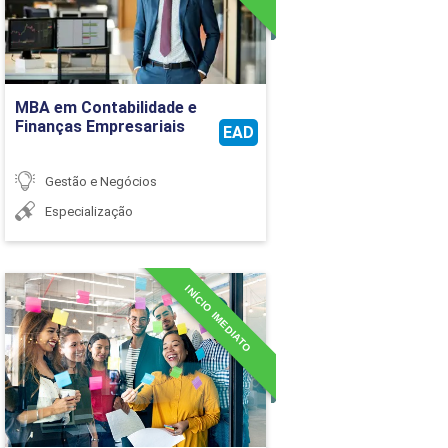
Ir para Inscrição
MBA em Contabilidade e
Finanças Empresariais
EAD
Gestão e Negócios
Especialização
INÍCIO IMEDIATO
MBA em Criatividade e
Conhecimento
(Imagineering)
Detalhes do curso