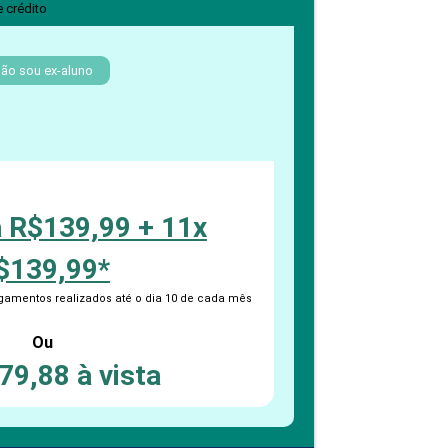
PEPE
e crédito
ED
ão sou ex-aluno
a R$139,99 + 11x
$139,99*
amentos realizados até o dia 10 de cada mês
Ou
79,88 à vista