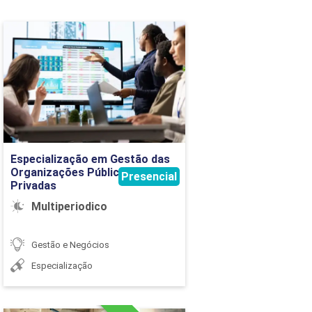
36
Especialização em Gestão
36
das Organizações Públicas
e Privadas
36
Detalhes do curso
36
Ir para Inscrição
36
Especialização em Gestão das
Organizações Públicas e
Presencial
Privadas
Multiperiodico
Gestão e Negócios
Especialização