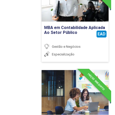
Ir para Inscrição
MBA em Contabilidade Aplicada
Ao Setor Público
EAD
Gestão e Negócios
Especialização
INÍCIO IMEDIATO
MBA em Contabilidade
Internacional
Detalhes do curso
Ir para Inscrição