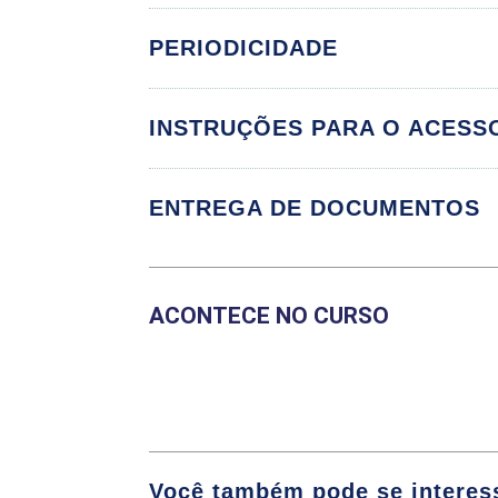
PERIODICIDADE
Componente Cu
INSTRUÇÕES PARA O ACESS
ATENDIMENTO HU
SAÚDE
ENTREGA DE DOCUMENTOS
CONTABILIDADE 
CONTROLADORIA 
ACONTECE NO CURSO
DIREITO APLICAD
GESTÃO DE ESTO
GESTÃO DE PESS
GESTÃO DE PROC
Você também pode se interess