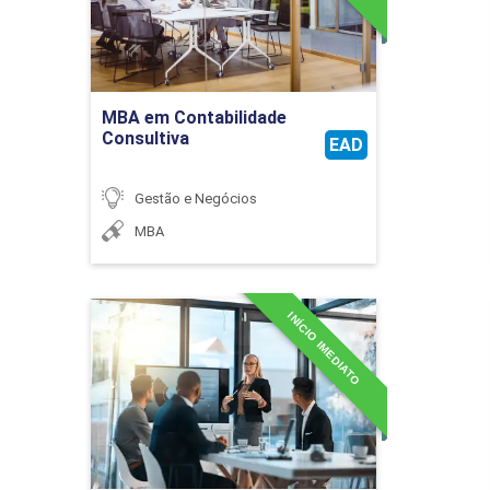
Ir para Inscrição
MBA em Contabilidade
Consultiva
EAD
Gestão e Negócios
MBA
INÍCIO IMEDIATO
MBA em Controladoria,
Compliance e Auditoria
Detalhes do curso
Ir para Inscrição