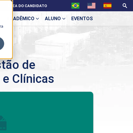
ÁREA DO CANDIDATO
ACADÊMICO
ALUNO
EVENTOS
ra
U
tão de
 e Clínicas
ecne
BENEFÍCIOS
Benefícios pós-graduação
ES