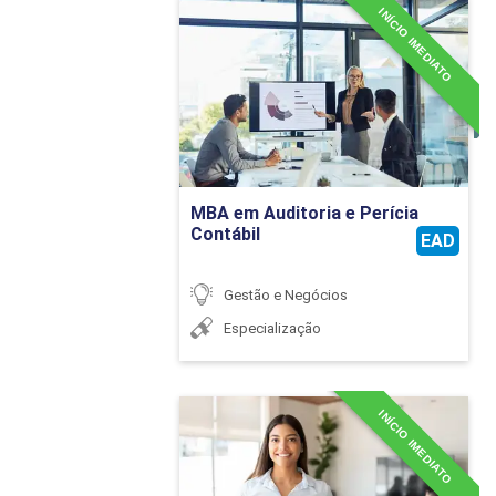
INÍCIO IMEDIATO
MBA em Auditoria e Perícia
Contábil
Detalhes do curso
Ir para Inscrição
MBA em Auditoria e Perícia
Contábil
EAD
Gestão e Negócios
Especialização
INÍCIO IMEDIATO
MBA em Contabilidade
Aplicada Ao Setor Público
Detalhes do curso