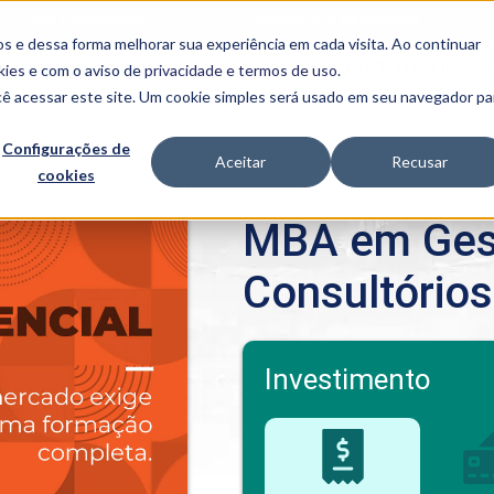
FALE CONOSCO
CONVÊNIOS E PARCERIAS
s e dessa forma melhorar sua experiência em cada visita. Ao continuar
BENEFÍCIOS
INSTITUCIONAL
kies
e com o aviso de
privacidade e termos de uso
.
cê acessar este site. Um cookie simples será usado em seu navegador pa
Programas
Acadêmicos
Configurações de
Aceitar
Recusar
cookies
PIBID
MPH
>
MBA em Gestão de Consultórios e Clínicas
PIAC
MBA em Ges
PROEST
PAE
Consultórios
Unit
PIME
Programas de
Pesquisa e
Extensão
Investimento
NIT
PRO