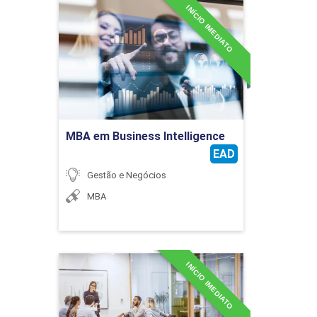
INÍCIO IMEDIATO
MBA em Business
Intelligence
Detalhes do curso
Ir para Inscrição
MBA em Business Intelligence
EAD
Gestão e Negócios
MBA
INÍCIO IMEDIATO
MBA em Contabilidade
Consultiva
Detalhes do curso