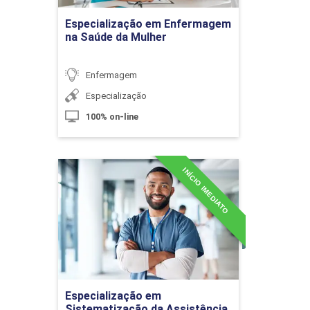
Ir para Inscrição
Especialização em Enfermagem
na Saúde da Mulher
10h
Enfermagem
Especialização
100% on-line
Doença Hepática
INÍCIO IMEDIATO
Especialização em
Sistematização da
10h
Assistência em
Enfermagem
Detalhes do curso
Fisiopatologia Renal
Especialização em
Ir para Inscrição
Sistematização da Assistência