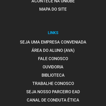
ACONTECE NA UNIUBE
MAPA DO SITE
Cuidado de Enfermagem em
Neurologia: AIT
LINKS
SEJA UMA EMPRESA CONVENIADA
10h
ÁREA DO ALUNO (AVA)
FALE CONOSCO
OUVIDORIA
Cuidados de Enfermagem aos
BIBLIOTECA
Pacientes Vítimas de AVCH e AVCI
TRABALHE CONOSCO
SEJA NOSSO PARCEIRO EAD
10h
CANAL DE CONDUTA ÉTICA