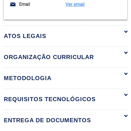
Email:
Ver email
ATOS LEGAIS
ORGANIZAÇÃO CURRICULAR
Atributos do Enfermeiro para o Cuidado
METODOLOGIA
ao Paciente em Situação de Urgência e
60h
Emergência
REQUISITOS TECNOLÓGICOS
ENTREGA DE DOCUMENTOS
O Luto e a Humanização no Contexto
Hospitalar