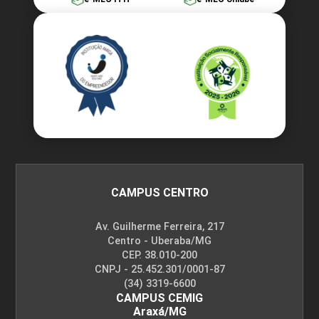
10h
Assistência de Enfermagem às Crianças e
Mulheres em Situação de Urgência e
60h
Emergência
Desidratação e Desnutrição
CAMPUS CENTRO
Av. Guilherme Ferreira, 217
10h
Centro - Uberaba/MG
CEP. 38.010-200
CNPJ - 25.452.301/0001-87
(34) 3319-6600
CAMPUS CEMIG
Araxá/MG