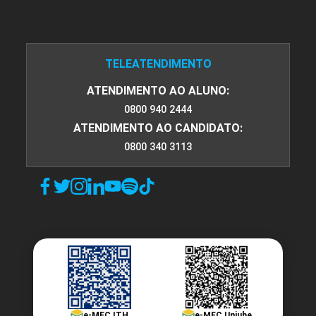
TELEATENDIMENTO
Avaliação do Nível de Consciência no
Paciente Grave
ATENDIMENTO AO ALUNO:
0800 940 2444
ATENDIMENTO AO CANDIDATO:
10h
0800 340 3113
O Enfermeiro no Serviço de
Emergência Psiquiátrica:
Intervenções em Crise
e-MEC ITH
e-MEC Uniube