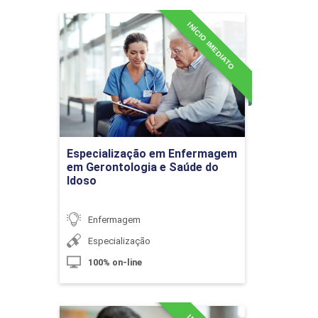
INÍCIO IMEDIATO
Especialização em
10h
Enfermagem em
Gerontologia e Saúde do
Idoso
Detalhes do curso
Cuidados de Enfermagem ao Paciente
em Choque
Especialização em Enfermagem
Ir para Inscrição
em Gerontologia e Saúde do
Idoso
10h
Enfermagem
Especialização
100% on-line
Assistência de Enfermagem na
Parada Cardiorrespiratória