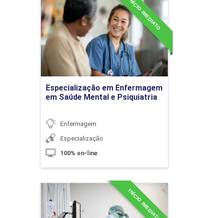
INÍCIO IMEDIATO
Especialização em
Enfermagem em Saúde
Mental e Psiquiatria
10h
Detalhes do curso
Ir para Inscrição
Especialização em Enfermagem
em Saúde Mental e Psiquiatria
Técnicas de Ventilação Mecânica e
Gasometria para os Principais
Problemas Respiratórios
Enfermagem
Especialização
100% on-line
10h
INÍCIO IMEDIATO
Especialização em
Enfermagem em Uti Adulto