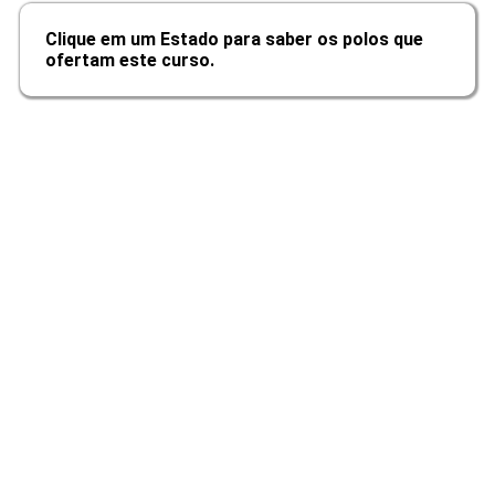
Clique em um Estado para saber os polos que
ofertam este curso.
10h
Exames Diagnósticos Laboratoriais
10h
Ética Profissional em Enfermagem