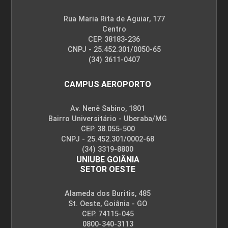
Cuidados de Enfermagem à Criança
com Infecção Respiratória
Rua Maria Rita de Aguiar, 177
Centro
CEP. 38183-236
CNPJ - 25.452.301/0050-65
10h
(34) 3611-0407
CAMPUS AEROPORTO
Av. Nenê Sabino, 1801
Bairro Universitário - Uberaba/MG
Reanimação Cardiorrespiratória em
CEP. 38.055-500
Neonatologia e Pediatria
CNPJ - 25.452.301/0002-68
(34) 3319-8800
UNIUBE GOIÂNIA
SETOR OESTE
10h
Alameda dos Buritis, 485
St. Oeste, Goiânia - GO
CEP. 74115-045
0800-340-3113