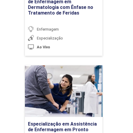
de Enfermagem em
Ir para Inscrição
Atendimento ao Trauma no Pré-
Dermatologia com Ênfase no
Hospitalar
Tratamento de Feridas
Enfermagem
10h
Especialização
Ao Vivo
Especialização em
Suporte Básico e Suporte Avançado
Assistência de
de Vida
Enfermagem em Pronto
Atendimento
Detalhes do curso
10h
Especialização em Assistência
Ir para Inscrição
de Enfermagem em Pronto