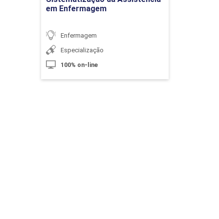
em Enfermagem
10h
Enfermagem
Especialização
100% on-line
Assistência de Enfermagem na
Insuficiência Renal Aguda (IRA)
10h
Assistência de Enfermagem aos Pacientes
em Situação de Urgências e Emergências
60h
Endócrinas, Neurológicas e Psiquiátricas