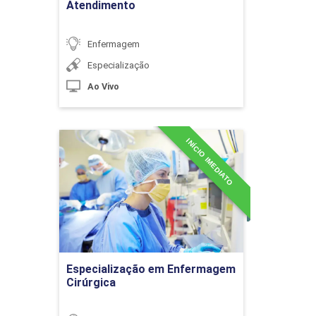
Atendimento
Acolhimento e Classificação de Risco
Enfermagem
Especialização
10h
Ao Vivo
INÍCIO IMEDIATO
Especialização em
Enfermagem Cirúrgica
Cuidados de Enfermagem aos
Pacientes Vítimas de Trauma de
Detalhes do curso
Tórax e Trauma Abdominal
Ir para Inscrição
10h
Especialização em Enfermagem
Cirúrgica