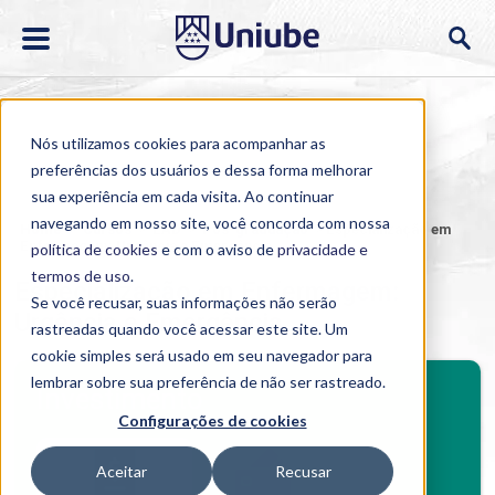
Nós utilizamos cookies para acompanhar as
preferências dos usuários e dessa forma melhorar
sua experiência em cada visita. Ao continuar
navegando em nosso site, você concorda com nossa
Home
>
Cursos
>
EAD
>
Pós-graduação
>
Especialização em
Enfermagem: Urgência e Emergência
política de cookies
e com o aviso de
privacidade e
termos de uso
.
Especialização em Enfermagem:
Se você recusar, suas informações não serão
Urgência e Emergência
rastreadas quando você acessar este site. Um
cookie simples será usado em seu navegador para
BENEFÍCIOS
lembrar sobre sua preferência de não ser rastreado.
Investimento
Configurações de cookies
Benefícios pós-graduação
Aceitar
Recusar