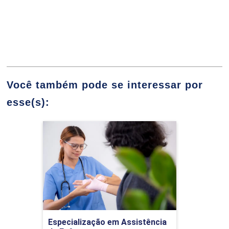
10h
Planejamento de Carreira
Você também pode se interessar por
esse(s):
10h
Especialização em
Assistência de
Enfermagem em
Dermatologia com Ênfase
Assistência de Enfermagem à Vítima de
no Tratamento de Feridas
60h
Traumatismo
Detalhes do curso
Especialização em Assistência