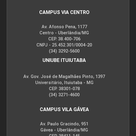
Criança em Situação de Violência
CAMPUS VIA CENTRO
Av. Afonso Pena, 1177
10h
Centro - Uberlândia/MG
CEP. 38.400-706
CNPJ - 25.452.301/0004-20
(34) 3292-5600
UNIUBE ITUIUTABA
Cuidados de Enfermagem à Mulher
Av. Gov. José de Magalhães Pinto, 1397
com Intercorrências na Gestação
Universitário, Ituiutaba - MG
CEP. 38301-078
(34) 3271-4600
10h
CAMPUS VILA GÁVEA
Av. Paulo Gracindo, 951
Gávea - Uberlândia/MG