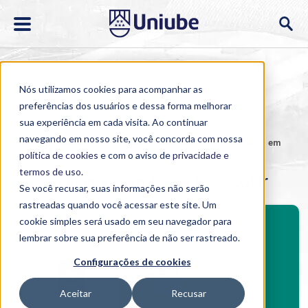
Nós utilizamos cookies para acompanhar as
preferências dos usuários e dessa forma melhorar
sua experiência em cada visita. Ao continuar
navegando em nosso site, você concorda com nossa
Home
>
Cursos
>
EAD
>
Pós-graduação
>
Especialização em
Esporte Escolar
política de cookies
e com o aviso de
privacidade e
termos de uso
.
Especialização em Esporte Escolar
Se você recusar, suas informações não serão
rastreadas quando você acessar este site. Um
BENEFÍCIOS
cookie simples será usado em seu navegador para
Investimento
lembrar sobre sua preferência de não ser rastreado.
Benefícios pós-graduação
Configurações de cookies
Aceitar
Recusar
Boleto bancário / PIX
Cartão de crédito