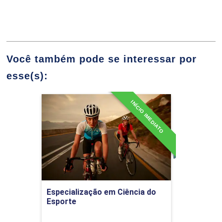
Iniciação Esportiva Precose
Você também pode se interessar por
esse(s):
10h
INÍCIO IMEDIATO
Especialização em Ciência
do Esporte
Pedagogia do Esporte
60h
Detalhes do curso
Ir para Inscrição
Pedagogia do Esporte Aplicada às
Práticas Inclusivas
Especialização em Ciência do
Esporte