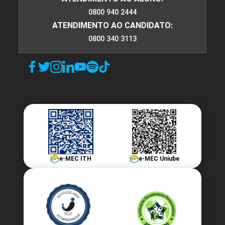
Modalidades Esportivas Aquáticas
0800 940 2444
ATENDIMENTO AO CANDIDATO:
0800 340 3113
10h
Metodologia das Práticas Corporais
de Aventura e Natureza
e-MEC ITH
e-MEC Uniube
10h
Aspectos Fundamentais do Esporte
60h