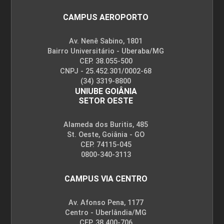
CAMPUS AEROPORTO
Fatores Educacionais
Av. Nenê Sabino, 1801
Bairro Universitário - Uberaba/MG
CEP. 38.055-500
CNPJ - 25.452.301/0002-68
10h
(34) 3319-8800
UNIUBE GOIÂNIA
SETOR OESTE
Alameda dos Buritis, 485
St. Oeste, Goiânia - GO
CEP. 74115-045
Vivência Prática dos Elementos
0800-340-3113
Corporais
CAMPUS VIA CENTRO
10h
Av. Afonso Pena, 1177
Centro - Uberlândia/MG
CEP. 38.400-706