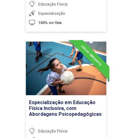
10h
Educação Física
Especialização
100% on-line
Abordagens Pedagógicas da
INÍCIO IMEDIATO
Especialização em
Educação Física no Brasil
Educação Física Inclusiva,
com Abordagens
Psicopedagógicas
10h
Detalhes do curso
Especialização em Educação
Ir para Inscrição
Física Inclusiva, com
Abordagens Psicopedagógicas
Abordagem Didático-Pedagógica do
Esporte
Educação Física