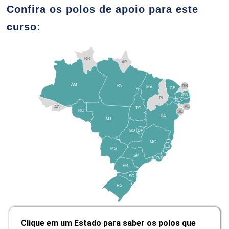
Confira os polos de apoio para este
curso:
Estudo da Cultura Esportiva
RR
AP
10h
AM
PA
RN
MA
CE
PB
PI
PE
AL
AC
TO
RO
SE
BA
MT
GO
DF
MG
A Evolução do Pensamento Filosófico
ES
MS
SP
RJ
PR
SC
10h
RS
Clique em um Estado para saber os polos que