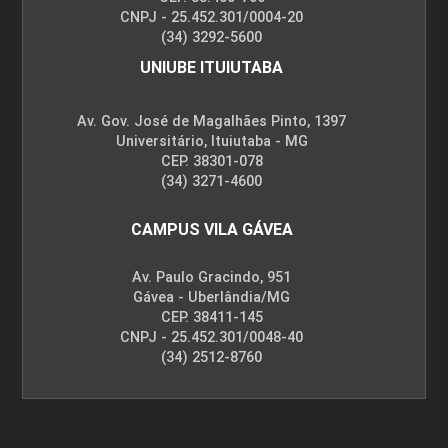
CNPJ - 25.452.301/0004-20
(34) 3292-5600
UNIUBE ITUIUTABA
Histórico e Objetivos da Ginástica
Geral
Av. Gov. José de Magalhães Pinto, 1397
Universitário, Ituiutaba - MG
CEP. 38301-078
10h
(34) 3271-4600
CAMPUS VILA GÁVEA
Av. Paulo Gracindo, 951
Gávea - Uberlândia/MG
Potencial Pedagógico das Lutas
CEP. 38411-145
CNPJ - 25.452.301/0048-40
(34) 2512-8760
10h