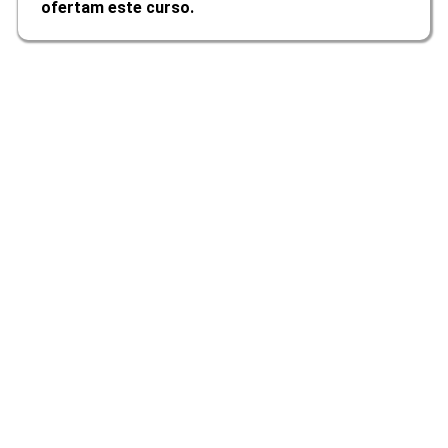
ofertam este curso.
Concepção da Educação Física e do
Esporte
10h
Processos de Seleção, Captação e
Desenvolvimento do Talento
Esportivo
10h