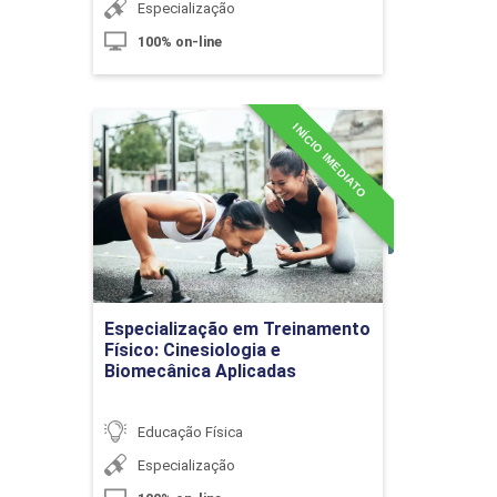
Especialização
10h
100% on-line
INÍCIO IMEDIATO
Especialização em
Treinamento Físico:
Abordagens Críticas no Esporte
Cinesiologia e Biomecânica
Escolar
Aplicadas
Detalhes do curso
10h
Especialização em Treinamento
Ir para Inscrição
Físico: Cinesiologia e
Biomecânica Aplicadas
O Ensino do Esporte na Concepção
Educação Física
Crítico-Emancipatória
Especialização