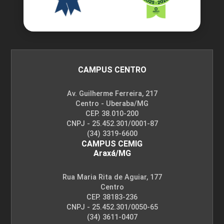
Escolar
Ética como Disciplina Filosófica
CAMPUS CENTRO
Av. Guilherme Ferreira, 217
10h
Centro - Uberaba/MG
CEP. 38.010-200
CNPJ - 25.452.301/0001-87
(34) 3319-6600
CAMPUS CEMIG
Araxá/MG
Esportes e Jogos Contemporâneos
Rua Maria Rita de Aguiar, 177
Centro
CEP. 38183-236
10h
CNPJ - 25.452.301/0050-65
(34) 3611-0407