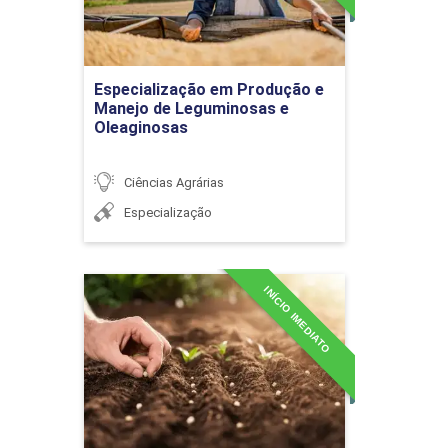
Detalhes do curso
Produção de Bovinos de
Especialização em Produção e
leite
Ir para Inscrição
Manejo de Leguminosas e
Oleaginosas
Ciências Agrárias
Especialização
Produção de queijos,
manteiga e iogurte:
conservação,
processamento e
INÍCIO IMEDIATO
Especialização em
estocagem
Produção e Tecnologia de
Sementes
Detalhes do curso
Tecnologia de leites e