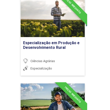
INÍCIO IMEDIATO
Especialização em
Produção e
Desenvolvimento Rural
Detalhes do curso
Tecnologia de alimentos de
origem animal
Ir para Inscrição
Especialização em Produção e
Desenvolvimento Rural
Ciências Agrárias
Produção de Suínos
Especialização
HIGIENE, INSPEÇÃO E
INÍCIO IMEDIATO
Especialização em
Produção e Manejo de
TECNOLOGIA DE LEITE E
36h
Leguminosas e
DERIVADOS
Oleaginosas