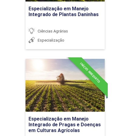
AGROINDUSTRIAIS
Ir para Inscrição
Especialização em Manejo
Integrado de Plantas Daninhas
Ciências Agrárias
A Quarta Era da Qualidade:
Especialização
A Gestão Estratégica da
Qualidade (GEQ)
INÍCIO IMEDIATO
Especialização em Manejo
Integrado de Pragas e
Doenças em Culturas
Agrícolas
Ferramentas de qualidade
e controle sanitário dos
Detalhes do curso
alimentos: ISO 22000 e ISO
14001
Especialização em Manejo
Ir para Inscrição
Integrado de Pragas e Doenças
em Culturas Agrícolas