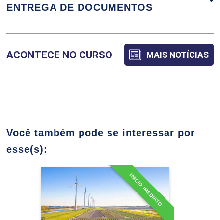
ENTREGA DE DOCUMENTOS
As cadeias globais de valor
e a pauta exportadora do
agronegócio brasileiro
ACONTECE NO CURSO
MAIS NOTÍCIAS
Composição do setor
agropecuário/agroindustrial
e de alimentos no Brasil
Você também pode se interessar por
esse(s):
PLANEJAMENTO
INÍCIO IMEDIATO
36h
Especialização em
AGROPECUÁRIO
Agricultura de Baixa
Emissão de Carbono
Detalhes do curso