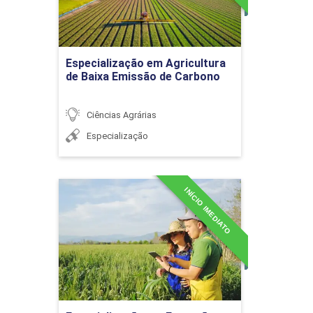
Planejamento Estratégico
(Ênfase em agronegócio)
Ir para Inscrição
Especialização em Agricultura
de Baixa Emissão de Carbono
Ciências Agrárias
Planejamento do
Especialização
estabelecimento
agropecuário
INÍCIO IMEDIATO
Especialização em
Extensão Rural
Detalhes do curso
Riscos no setor
agropecuário
Ir para Inscrição