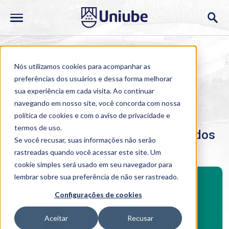
Nós utilizamos cookies para acompanhar as
preferências dos usuários e dessa forma melhorar
sua experiência em cada visita. Ao continuar
navegando em nosso site, você concorda com nossa
Home
>
Cursos
>
Ao Vivo
>
Pós-graduação
>
Qualidade,
Inspeção e Tecnologia dos Produtos de Origem Animal
política de cookies
e com o aviso de
privacidade e
termos de uso
.
Qualidade, Inspeção e Tecnologia dos
Se você recusar, suas informações não serão
Produtos de Origem Animal
rastreadas quando você acessar este site. Um
cookie simples será usado em seu navegador para
BENEFÍCIOS
lembrar sobre sua preferência de não ser rastreado.
Investimento
Configurações de cookies
Benefícios pós-graduação
Aceitar
Recusar