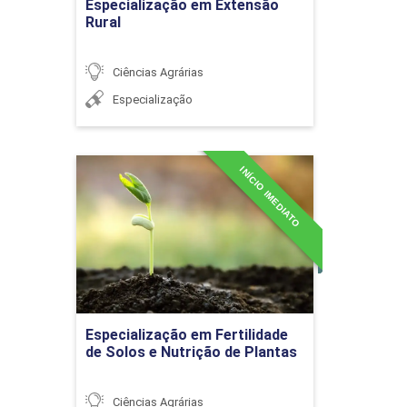
Especialização em Extensão
LIDERANÇA E GESTÃO DE
Rural
36h
EQUIPES
Ciências Agrárias
Especialização
Teorias contemporâneas
de liderança
INÍCIO IMEDIATO
Especialização em
Fertilidade de Solos e
Nutrição de Plantas
Detalhes do curso
Liderança e gestão
Ir para Inscrição
Especialização em Fertilidade
de Solos e Nutrição de Plantas
Liderança, participação e
Ciências Agrárias