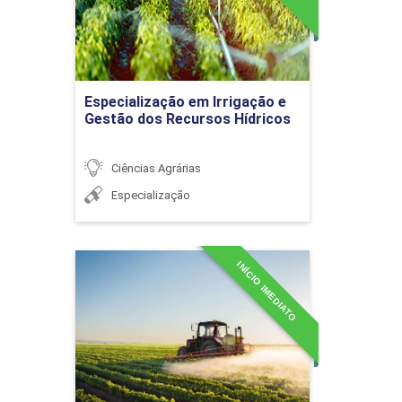
Detalhes do curso
Indicadores da qualidade
higiênico-sanitária de
alimentos e padrões
microbiológicos para os
Ir para Inscrição
Especialização em Irrigação e
alimentos
Gestão dos Recursos Hídricos
Ciências Agrárias
Especialização
Controle de
desenvolvimento
microbiano nos alimentos
INÍCIO IMEDIATO
Especialização em Manejo
Integrado de Plantas
Daninhas
Detalhes do curso
PROGRAMAS DE GESTÃO DA
QUALIDADE EM
36h
ESTABELECIMENTOS