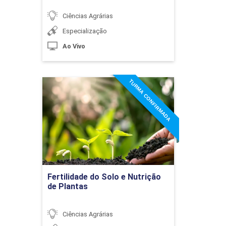
Pontos Críticos de Controle
na produção e
Ciências Agrárias
industrialização de
Especialização
alimentos
Ao Vivo
TURMA CONFIRMADA
Fertilidade do Solo e
Nutrição de Plantas
Sistemas de
Rastreabilidade
Detalhes do curso
Ir para Inscrição
Fertilidade do Solo e Nutrição
de Plantas
Ciências Agrárias