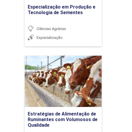
derivados: Leites de
Ir para Inscrição
Especialização em Produção e
consumo
Tecnologia de Sementes
Ciências Agrárias
PAC - PROGRAMAS DE
Especialização
AUTOCONTROLES E SISTEMA
36h
DE MODERNIZAÇÃO (SIF)
Estratégias de Alimentação
de Ruminantes com
Volumosos de Qualidade
Boas práticas de
Detalhes do curso
manipulação e fabricação
de alimentos
Ir para Inscrição
Estratégias de Alimentação de
Ruminantes com Volumosos de
Qualidade