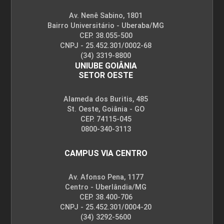
Av. Nenê Sabino, 1801
Bairro Universitário - Uberaba/MG
CEP. 38.055-500
10h
CNPJ - 25.452.301/0002-68
(34) 3319-8800
UNIUBE GOIÂNIA
SETOR OESTE
Sistemas de Gerenciamento de
60h
Transportes
Alameda dos Buritis, 485
St. Oeste, Goiânia - GO
CEP. 74115-045
0800-340-3113
Transporte: Funcionalidade e
CAMPUS VIA CENTRO
Participantes
Av. Afonso Pena, 1177
Centro - Uberlândia/MG
CEP. 38.400-706
10h
CNPJ - 25.452.301/0004-20
(34) 3292-5600