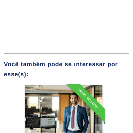
10h
SIL - Sistemas de Informação
Logística
Você também pode se interessar por
esse(s):
10h
INÍCIO IMEDIATO
MBA em Contabilidade e
Finanças Empresariais
Sistemas de Armazenagem e
60h
Detalhes do curso
Movimentação de Cargas