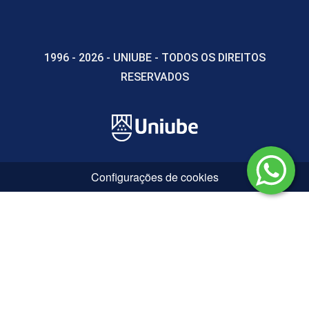
1996 - 2026 - UNIUBE - TODOS OS DIREITOS
RESERVADOS
Roteirização dos Veículos: Pontos
Únicos, Pontos Múltiplos e Pontos
Coincidentes
10h
Configurações de cookies
Processamento de Pedidos:
Industriais, Varejo, do Cliente, Canais
WEB