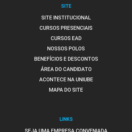
SITE
10h
SITE INSTITUCIONAL
CURSOS PRESENCIAIS
CURSOS EAD
NOSSOS POLOS
Decisões sobre Políticas de Estoques
BENEFÍCIOS E DESCONTOS
ÁREA DO CANDIDATO
10h
ACONTECE NA UNIUBE
MAPA DO SITE
Decisões de Compras e de
Programação de Suprimentos
LINKS
SEJA UMA EMPRESA CONVENIADA