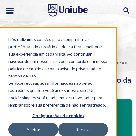
Nós utilizamos cookies para acompanhar as
preferências dos usuários e dessa forma melhorar
sua experiência em cada visita. Ao continuar
navegando em nosso site, você concorda com nossa
Home
>
Cursos
>
EAD
>
Pós-graduação
>
MBA em Logística e
Gerenciamento da Cadeia de Suprimentos
política de cookies
e com o aviso de
privacidade e
termos de uso
.
MBA em Logística e Gerenciamento da
Se você recusar, suas informações não serão
Cadeia de Suprimentos
rastreadas quando você acessar este site. Um
cookie simples será usado em seu navegador para
BENEFÍCIOS
lembrar sobre sua preferência de não ser rastreado.
Investimento
Configurações de cookies
Benefícios pós-graduação
Aceitar
Recusar