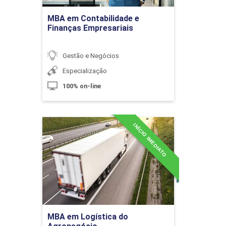
Ir para Inscrição
Necessidades de um Sistema de
MBA em Contabilidade e
Armazenagem
Finanças Empresariais
Gestão e Negócios
10h
Especialização
100% on-line
INÍCIO IMEDIATO
MBA em Logística do
Planejamento e Organização dos
Agronegócio
Sistemas de Armazenagem
Detalhes do curso
10h
Ir para Inscrição
MBA em Logística do