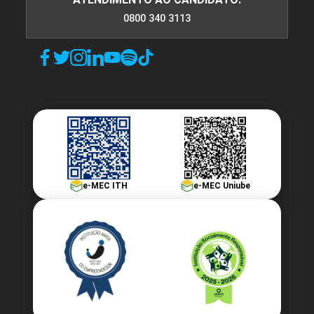
Planejamento de Operações
0800 340 3113
Integradas
10h
Integração entre as Áreas da
Logística
e-MEC ITH
e-MEC Uniube
10h