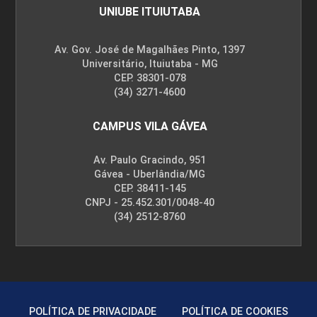
UNIUBE ITUIUTABA
Av. Gov. José de Magalhães Pinto, 1397
Gestão de Relacionamento com os
Universitário, Ituiutaba - MG
Clientes: Marketing e Serviço ao
CEP. 38301-078
Cliente
(34) 3271-4600
CAMPUS VILA GÁVEA
10h
Av. Paulo Gracindo, 951
Gávea - Uberlândia/MG
CEP. 38411-145
CNPJ - 25.452.301/0048-40
(34) 2512-8760
Administração de Transporte:
Economia no Setor de Transporte
10h
POLÍTICA DE PRIVACIDADE
POLÍTICA DE COOKIES