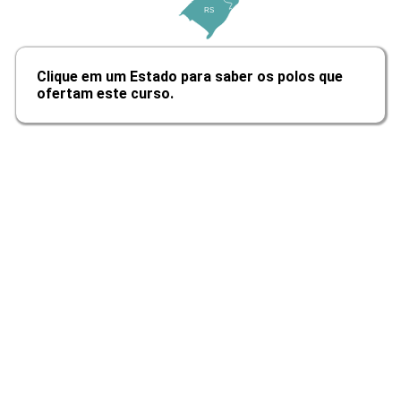
RS
10h
Clique em um Estado para saber os polos que
ofertam este curso.
Inovação em Logística
10h
Indicadores de Desempenho
Logísticos