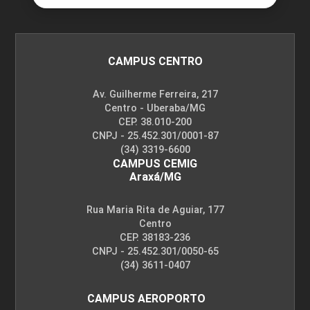
Cadeias de Suprimentos Globais
CAMPUS CENTRO
10h
Av. Guilherme Ferreira, 217
Centro - Uberaba/MG
CEP. 38.010-200
CNPJ - 25.452.301/0001-87
(34) 3319-6600
Introdução à Metodologia SCOR
CAMPUS CEMIG
Araxá/MG
Rua Maria Rita de Aguiar, 177
10h
Centro
CEP. 38183-236
CNPJ - 25.452.301/0050-65
(34) 3611-0407
CAMPUS AEROPORTO
Aplicação da Metodologia SCOR