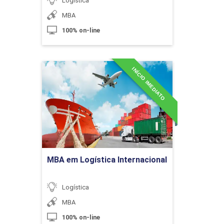
Logística
MBA
100% on-line
Equipamentos de Movimentação de
Materiais em Sistemas de
Armazenagem
INÍCIO IMEDIATO
MBA em Logística
Internacional
10h
Detalhes do curso
Ir para Inscrição
MBA em Logística Internacional
Principais Atividades e Necessidades
de Movimentação de Materiais
Logística
MBA
10h
100% on-line