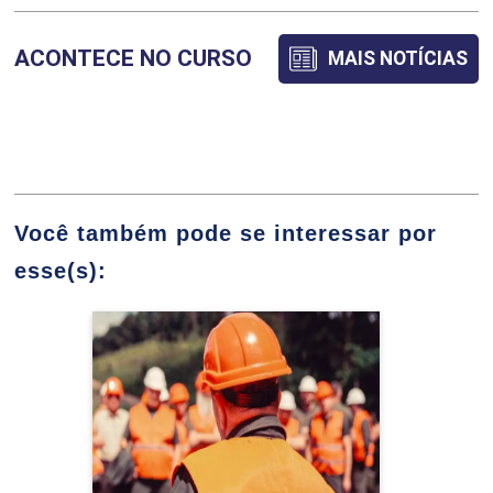
ACONTECE NO CURSO
MAIS NOTÍCIAS
BANCO DE DADOS
36
Você também pode se interessar por
esse(s):
Especialização em
BIG DATA, CLOUD COMPUTING E DATA
Engenharia de Segurança
MINING
do Trabalho
Detalhes do curso
36