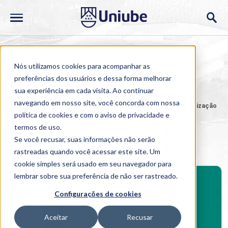
Nós utilizamos cookies para acompanhar as
preferências dos usuários e dessa forma melhorar
sua experiência em cada visita. Ao continuar
navegando em nosso site, você concorda com nossa
Home
>
Cursos
>
Presencial
>
Pós-graduação
>
Especialização
em Indústria 4.0: Automação e Inteligência Artificial
política de cookies
e com o aviso de
privacidade e
termos de uso
.
Especialização em Indústria 4.0:
Se você recusar, suas informações não serão
Automação e Inteligência Artificial
rastreadas quando você acessar este site. Um
cookie simples será usado em seu navegador para
BENEFÍCIOS
lembrar sobre sua preferência de não ser rastreado.
Investimento
Configurações de cookies
Benefícios pós-graduação
Aceitar
Recusar