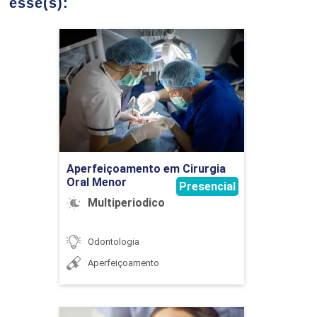
esse(s):
8
Aperfeiçoamento em
Cirurgia Oral Menor
Detalhes do curso
BIOÉTICA
Ir para Inscrição
15
Aperfeiçoamento em Cirurgia
Oral Menor
Presencial
Multiperiodico
Odontologia
BIOSSEGURANÇA
Aperfeiçoamento
4