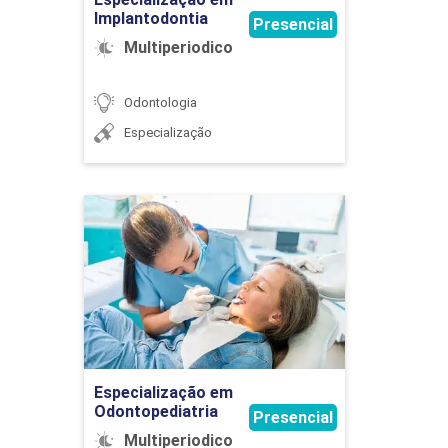
Implantodontia
Presencial
Multiperiodico
MATERIAIS RESTAURADORES E SUAS
Odontologia
APLICAÇÕES
Especialização
32
Especialização em
Odontopediatria
Detalhes do curso
METODOLOGIA DO TRABALHO
CIENTÍFICO
Ir para Inscrição
Especialização em
Odontopediatria
Presencial
60
Multiperiodico