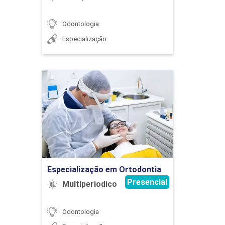
Odontologia
Especialização
NOÇÕES DE ESTÉTICA APLICADOS À
DENTÍSTICA RESTAURADORA
Especialização em
Ortodontia
12
Detalhes do curso
Ir para Inscrição
ODONTOLOGIA DIGITAL
Especialização em Ortodontia
Presencial
Multiperiodico
8
Odontologia