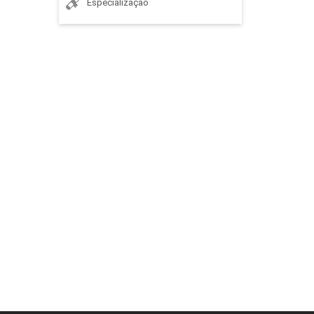
Especialização
PRINCÍPIOS DE ODONTOLOGIA ESTÉTICA
12
PRINCÍPIOS GERAIS DE OCLUSÃO
APLICADO À DENTÍSTICA
RESTAURADORA
8