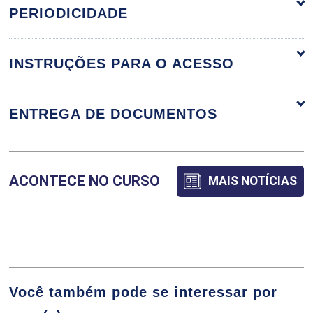
ORGANIZAÇÃO CURRICULAR
PERIODICIDADE
INSTRUÇÕES PARA O ACESSO
ANATOMIA APLICADA À DENTÌSTICA
RESTAURADORA E ENCERAMENTO
DIAGNÓSTICO
ENTREGA DE DOCUMENTOS
8
ACONTECE NO CURSO
MAIS NOTÍCIAS
APLICAÇÃO DE LASER NA CLÍNICA
ODONTOLÓGICA
Você também pode se interessar por