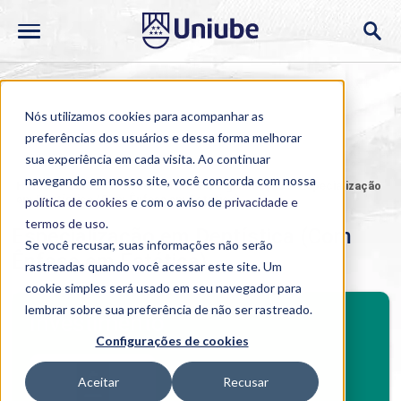
Nós utilizamos cookies para acompanhar as
preferências dos usuários e dessa forma melhorar
sua experiência em cada visita. Ao continuar
navegando em nosso site, você concorda com nossa
Home
>
Cursos
>
Presencial
>
Pós-graduação
>
Especialização
em Dentística (Com Ênfase em Estética)
política de cookies
e com o aviso de
privacidade e
termos de uso
.
Especialização em Dentística (Com
Se você recusar, suas informações não serão
Ênfase em Estética)
rastreadas quando você acessar este site. Um
cookie simples será usado em seu navegador para
BENEFÍCIOS
lembrar sobre sua preferência de não ser rastreado.
Investimento
Configurações de cookies
Benefícios pós-graduação
Aceitar
Recusar