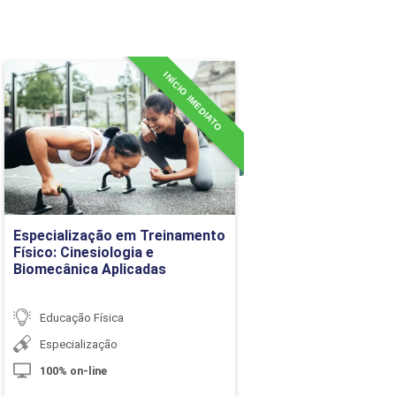
10h
10h
INÍCIO IMEDIATO
Especialização em
Treinamento Físico:
10h
Cinesiologia e Biomecânica
Aplicadas
10h
Detalhes do curso
10h
Especialização em Treinamento
Ir para Inscrição
60h
Físico: Cinesiologia e
Biomecânica Aplicadas
Carga Horária
Educação Física
Especialização
10h
100% on-line
10h