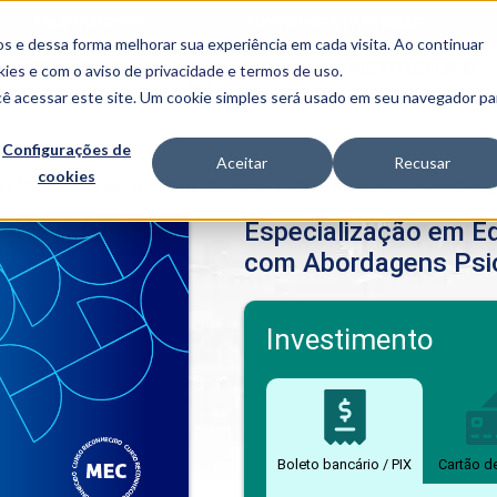
FALE CONOSCO
CONVÊNIOS E PARCERIAS
s e dessa forma melhorar sua experiência em cada visita. Ao continuar
BENEFÍCIOS
INSTITUCIONAL
kies
e com o aviso de
privacidade e termos de uso
.
cê acessar este site. Um cookie simples será usado em seu navegador pa
Programas
Acadêmicos
Configurações de
Aceitar
Recusar
cookies
PIBID
MPH
cialização em Educação Física Inclusiva, com Abordagens Psicopedagóg
PIAC
Especialização em Ed
PROEST
com Abordagens Psi
PAE
Unit
PIME
Programas de
Investimento
Pesquisa e
Extensão
NIT
Boleto bancário / PIX
Cartão d
PRO