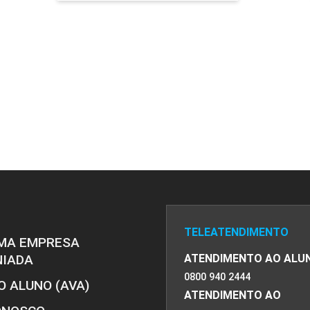
 no Contexto Multidisciplinar na EJA
e Esportes Adaptados: Relação com as Deficiências
e Professor/Aluno no Processo de Ensino e
nclusiva no Ambiente Escolar
 Educação Física na Educação Infantil
Módulos
TELEATENDIMENTO
MA EMPRESA
ducação Física no Ensino Infantil
NIADA
ATENDIMENTO AO ALU
0800 940 2444
 à Educação Física na Educação Infantil
O ALUNO (AVA)
ATENDIMENTO AO