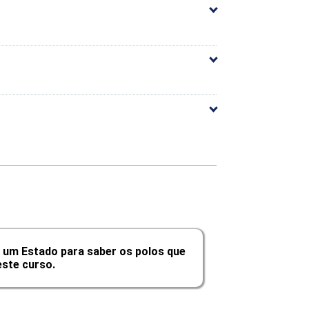
10h
10h
10h
10h
10h
10h
60h
 um Estado para saber os polos que
ste curso.
Carga Horária