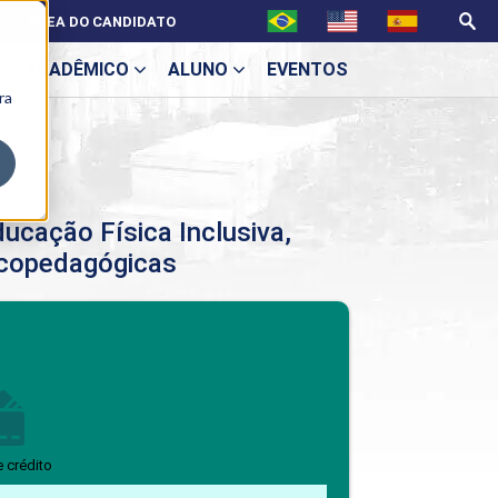
ÁREA DO CANDIDATO
ACADÊMICO
ALUNO
EVENTOS
ra
U
icas
ucação Física Inclusiva,
copedagógicas
ecne
BENEFÍCIOS
Benefícios pós-graduação
e crédito
ES