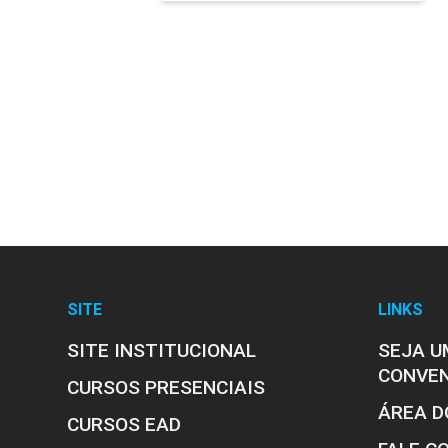
A Educação Física
Educação Física 
As Relações entr
Aprendizagem
Educação Física I
O Ensino da
SITE
LINKS
SITE INSTITUCIONAL
SEJA U
Fundamentos da E
CONVE
CURSOS PRESENCIAIS
Didática Aplicada
ÁREA D
CURSOS EAD