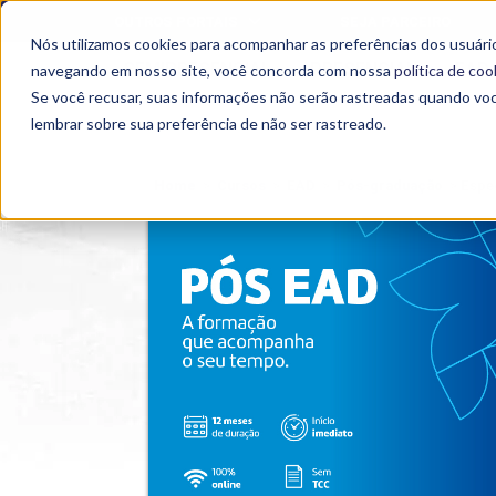
OUTROS PORTAIS
SEJA PARCEIRO
Nós utilizamos cookies para acompanhar as preferências dos usuário
SEMIPRESENCIAL
PRESENCIAL
EAD
navegando em nosso site, você concorda com nossa
política de coo
Se você recusar, suas informações não serão rastreadas quando vo
lembrar sobre sua preferência de não ser rastreado.
Home
>
Cursos
>
EAD
>
Pós-graduação
>
Espe