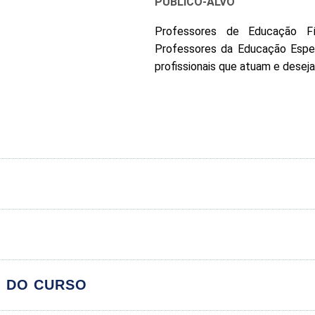
PÚBLICO-ALVO
Professores de Educação Fís
Professores da Educação Espe
profissionais que atuam e deseja
ica Escolar: Possibilidades de Inclusão
O DO CURSO
Módulos