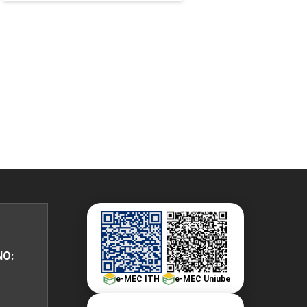
10h
10h
10h
10h
60h
Carga Horária
10h
NO:
10h
e-MEC ITH
e-MEC Uniube