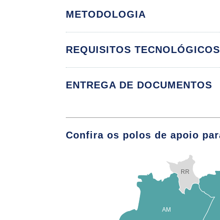
METODOLOGIA
Sociedade, Realid
Saberes e Prática
REQUISITOS TECNOLÓGICO
Educação Física I
ENTREGA DE DOCUMENTOS
O Profissional de
O Profissional de
Básica
Confira os polos de apoio par
Tendências e Per
RR
Educação Física E
AM