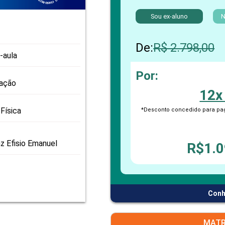
PRO
PRO
Sou ex-aluno
N
De:
R$ 2.798,00
-aula
Por:
zação
12x
Física
*Desconto concedido para pag
z Efisio Emanuel
R$1.0
Conh
MATR