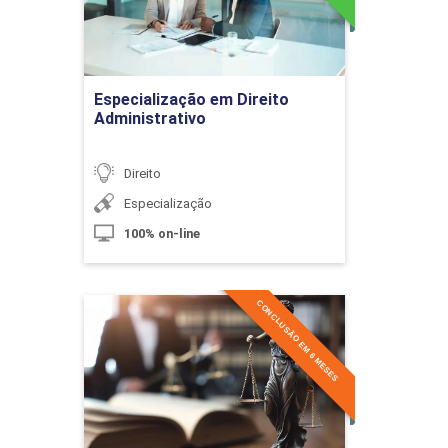
10h
Ir para Inscrição
Especialização em Direito
Administrativo
Do Casamento
Direito
Especialização
10h
100% on-line
CONCLUSÃO EM 6 MESES
Especialização em Direito
Civil e Processo Civil na
Prática Forense
Esponsais
Detalhes do curso
10h