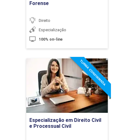
Forense
10h
Direito
Especialização
100% on-line
Separação e Divórcio
TURMA CONFIRMADA
Especialização em Direito
Civil e Processual Civil
10h
Detalhes do curso
Ir para Inscrição
Especialização em Direito Civil
Separação e Divórcio Judicial e
e Processual Civil
Extrajudicial