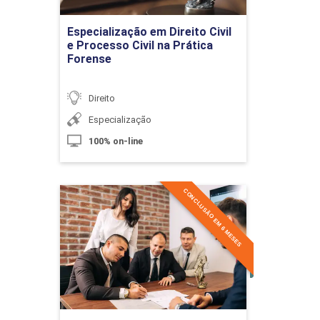
Ir para Inscrição
Especialização em Direito Civil
e Processo Civil na Prática
Forense
União Estável
Direito
Especialização
100% on-line
10h
CONCLUSÃO EM 6 MESES
Especialização em Direito
Civil e Processo Civil na
Prática Forense
União de Fato, União Estável e
Concubinato
Detalhes do curso
10h
Ir para Inscrição