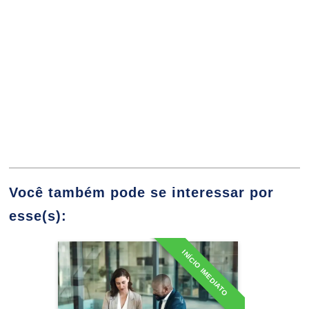
Filiação Socioafetiva
10h
Você também pode se interessar por
Do Casamento e União Estável
60h
esse(s):
INÍCIO IMEDIATO
Especialização em Direito
Habilitação para o Casamento
Administrativo
Detalhes do curso