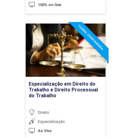
10h
100% on-line
TURMA CONFIRMADA
Especialização em Direito
do Trabalho e Direito
Processual do Trabalho
Inventário e Partilha
Detalhes do curso
10h
Ir para Inscrição
Especialização em Direito do
Trabalho e Direito Processual
do Trabalho
Direito das Sucessões
60h
Direito
Especialização
O Fenômeno Sucessório
Ao Vivo