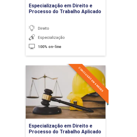
Ir para Inscrição
Especialização em Direito e
10h
Processo do Trabalho Aplicado
Direito
Especialização
100% on-line
Modalidades de Testamento, Disposições Te
CONCLUSÃO EM 6 MESES
Especialização em Direito e
10h
Processo do Trabalho
Aplicado
Detalhes do curso
Testamento Ordinário e Extraordinário
Ir para Inscrição
Especialização em Direito e
Processo do Trabalho Aplicado