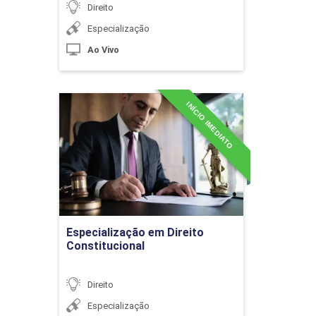
Direito
Especialização
10h
Ao Vivo
INÍCIO IMEDIATO
Especialização em Direito
Separação Consensual
Constitucional
Detalhes do curso
10h
Ir para Inscrição
Especialização em Direito
Constitucional
Petição Inicial de Divórcio
Direito
Especialização