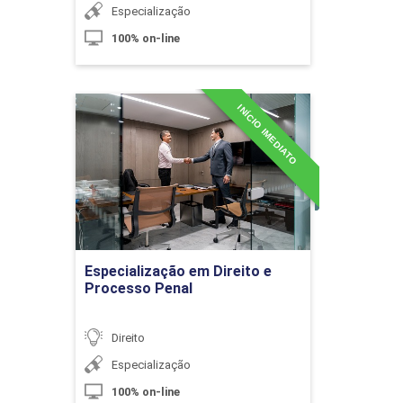
Especialização
100% on-line
10h
INÍCIO IMEDIATO
Especialização em Direito e
Processo Penal
Herdeiros Necessários
Detalhes do curso
10h
Ir para Inscrição
Especialização em Direito e
Processo Penal
Direito
Exclusão de Herdeiros por Indignidade
e a Deserção
Especialização
100% on-line