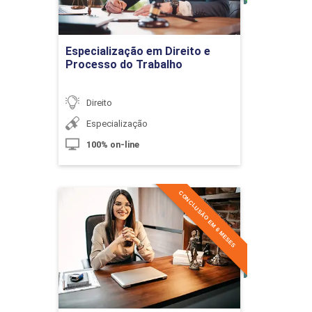
Ir para Inscrição
10h
Especialização em Direito e
Processo do Trabalho
Direito
Especialização
A Sucessão Testamentária
100% on-line
10h
CONCLUSÃO EM 6 MESES
Especialização em Direito e
Processo do Trabalho
Aplicado
Detalhes do curso
Testamentos e Transmissões