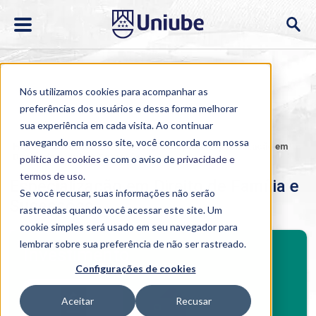
Nós utilizamos cookies para acompanhar as
preferências dos usuários e dessa forma melhorar
sua experiência em cada visita. Ao continuar
navegando em nosso site, você concorda com nossa
Home
>
Cursos
>
EAD
>
Pós-graduação
>
Especialização em
Direito de Família e Sucessões
política de cookies
e com o aviso de
privacidade e
termos de uso
.
Especialização em Direito de Família e
Se você recusar, suas informações não serão
Sucessões
rastreadas quando você acessar este site. Um
cookie simples será usado em seu navegador para
BENEFÍCIOS
lembrar sobre sua preferência de não ser rastreado.
Investimento
Configurações de cookies
Benefícios pós-graduação
Aceitar
Recusar