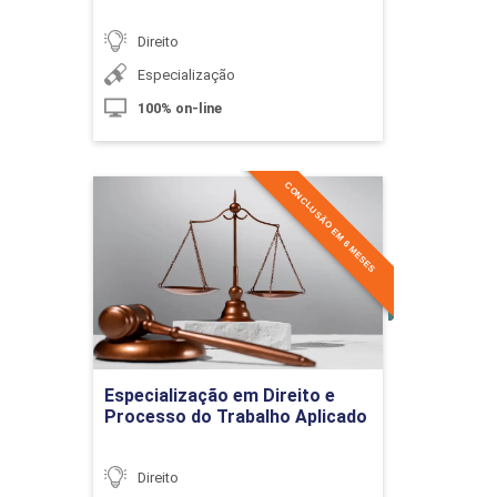
10h
Direito
Especialização
100% on-line
Testamento Público
CONCLUSÃO EM 6 MESES
Especialização em Direito e
Processo do Trabalho
10h
Aplicado
Detalhes do curso
Da Herança e seus Herdeiros
60h
Ir para Inscrição
Especialização em Direito e
Processo do Trabalho Aplicado
Herança
Direito