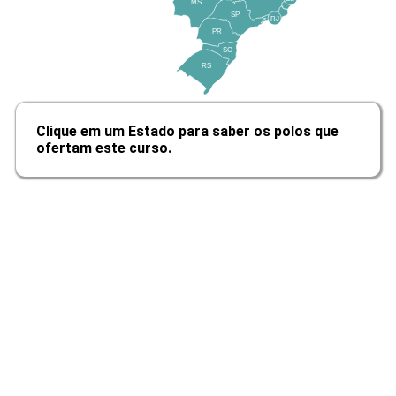
MS
10h
SP
RJ
PR
SC
RS
Família e Parentesco
Clique em um Estado para saber os polos que
ofertam este curso.
10h
Relações de Parentesco
10h