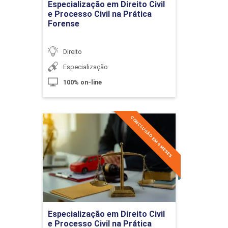
Especialização em Direito Civil
e Processo Civil na Prática
Forense
Direito
Registro de Casamento
Especialização
100% on-line
10h
CONCLUSÃO EM 6 MESES
Especialização em Direito
Civil e Processo Civil na
Prática Forense
Do Divórcio e Separação Judicial e
60h
Extrajudicial
Detalhes do curso
Ir para Inscrição
Especialização em Direito Civil
Dissolução da Sociedade Conjugal
e Processo Civil na Prática