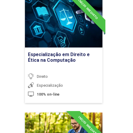
INÍCIO IMEDIATO
Especialização em Direito e
Ética na Computação
10h
Detalhes do curso
Ir para Inscrição
Sucessão Legítima
Especialização em Direito e
Ética na Computação
10h
Direito
Especialização
100% on-line
Sucessão Legítima e Testamentária
INÍCIO IMEDIATO
Especialização em Direito e
Prática Ambiental