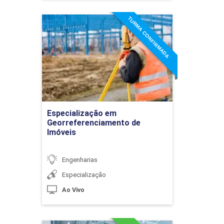
TURMA CONFIRMADA
Especialização em
Georreferenciamento de
Imóveis
Plano de negócio: criando e
dando início ao
Detalhes do curso
empreendimento
Ir para Inscrição
Especialização em
Georreferenciamento de
Imóveis
Perfil e Comportamento
Empreendedor
Engenharias
Especialização
MÉTODOS DE AVALIAÇÃO DE
Ao Vivo
36h
BENS IMÓVEIS