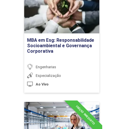
Socioambiental e
Mediação, conciliação e
Governança Corporativa
arbitragem: conceitos
Detalhes do curso
MBA em Esg: Responsabilidade
Ir para Inscrição
Mediação e Arbitragem:
Socioambiental e Governança
Fundamentação Legal
Corporativa
Engenharias
Especialização
Ao Vivo
Mediação e Arbitragem:
procedimentos
INÍCIO IMEDIATO
MBA em Lean Production
Detalhes do curso
PERÍCIAS AMBIENTAIS E
36h
PERÍCIAS TRABALHISTAS