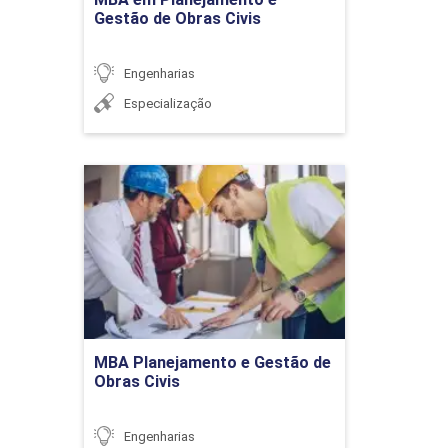
Gestão de Obras Civis
DEPRECIAÇÃO, AVALIAÇÃO
Engenharias
PARA DESAPROPRIAÇÃO E
36h
MITIGAÇÃO EM ÁREAS DE
Especialização
RISCO
MBA Planejamento e
Gestão de Obras Civis
Depreciação
Detalhes do curso
Ir para Inscrição
MBA Planejamento e Gestão de
Desapropriação
Obras Civis
Engenharias