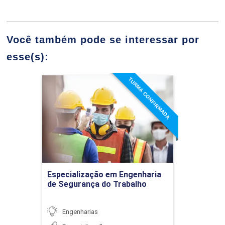
Habilidades para o
exercício da liderança
Você também pode se interessar por
esse(s):
ENGENHARIA LEGAL, PERÍCIAS
TURMA CONFIRMADA
JUDICIAIS E ELABORAÇÃO DE
Especialização em
36h
Engenharia de Segurança
LAUDOS E PARECERES
do Trabalho
TÉCNICOS
Detalhes do curso
Tipos de Perícia
Ir para Inscrição
Especialização em Engenharia
de Segurança do Trabalho
Engenharias