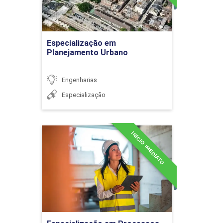
DIREITO E GESTÃO DE
36h
CONTRATOS
Ir para Inscrição
Especialização em
Planejamento Urbano
Contratos empresariais
Engenharias
Especialização
INÍCIO IMEDIATO
Noções gerais de contrato
Especialização em
Processos Construtivos
Detalhes do curso
Contrato individual de
Ir para Inscrição
trabalho