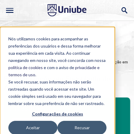
Nós utilizamos cookies para acompanhar as
preferências dos usuários e dessa forma melhorar
sua experiência em cada visita. Ao continuar
navegando em nosso site, você concorda com nossa
Home
>
Cursos
>
Ao Vivo
>
Pós-graduação
>
Especialização em
Engenharia de Avaliações e Perícias
política de cookies
e com o aviso de
privacidade e
termos de uso
.
Especialização em Engenharia de
Se você recusar, suas informações não serão
Avaliações e Perícias
rastreadas quando você acessar este site. Um
cookie simples será usado em seu navegador para
BENEFÍCIOS
lembrar sobre sua preferência de não ser rastreado.
Investimento
Configurações de cookies
Benefícios pós-graduação
Aceitar
Recusar