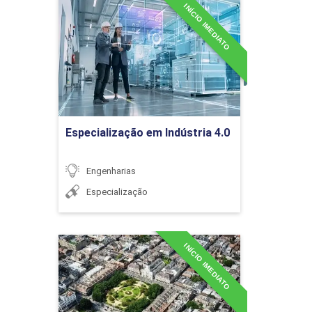
INÍCIO IMEDIATO
Especialização em Indústria
4.0
Avaliação
Detalhes do curso
Ir para Inscrição
Especialização em Indústria 4.0
Cálculos de partilhas
societárias e avaliações
periciais
Engenharias
Especialização
INÍCIO IMEDIATO
Especialização em
Avaliação de empresas
Planejamento Urbano
Detalhes do curso