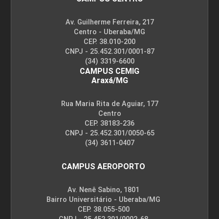
Av. Guilherme Ferreira, 217
10h
Centro - Uberaba/MG
CEP. 38.010-200
CNPJ - 25.452.301/0001-87
(34) 3319-6600
CAMPUS CEMIG
Araxá/MG
Atenção e Intervenção Clínica
Rua Maria Rita de Aguiar, 177
Centro
CEP. 38183-236
10h
CNPJ - 25.452.301/0050-65
(34) 3611-0407
CAMPUS AEROPORTO
Av. Nenê Sabino, 1801
Psicodrama no Contexto Terapêutico
Bairro Universitário - Uberaba/MG
CEP. 38.055-500