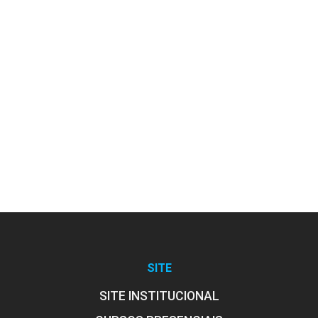
Classificações Psiquiátricas na
Segunda Metade do Século XX
10h
Transtornos Psiquiátricos
Infantojuvenis
SITE
SITE INSTITUCIONAL
10h