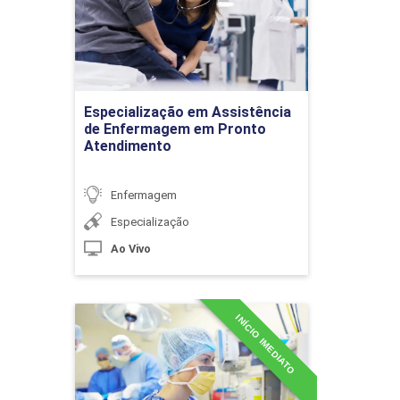
Atendimento
Detalhes do curso
Conceitos de Saúde e Doença Mental
Especialização em Assistência
Ir para Inscrição
de Enfermagem em Pronto
Atendimento
10h
Enfermagem
Especialização
Ao Vivo
Reforma Psiquiátrica e Serviços de
Atendimento em Saúde Mental e
Psiquiátrico
INÍCIO IMEDIATO
Especialização em
Enfermagem Cirúrgica
10h
Detalhes do curso