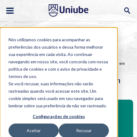
Nós utilizamos cookies para acompanhar as
preferências dos usuários e dessa forma melhorar
sua experiência em cada visita. Ao continuar
navegando em nosso site, você concorda com nossa
Home
>
Cursos
>
EAD
>
Pós-graduação
>
Especialização em
Enfermagem em Saúde Mental e Psiquiatria
política de cookies
e com o aviso de
privacidade e
termos de uso
.
Especialização em Enfermagem em
Se você recusar, suas informações não serão
Saúde Mental e Psiquiatria
rastreadas quando você acessar este site. Um
cookie simples será usado em seu navegador para
BENEFÍCIOS
lembrar sobre sua preferência de não ser rastreado.
Investimento
Configurações de cookies
Benefícios pós-graduação
Aceitar
Recusar