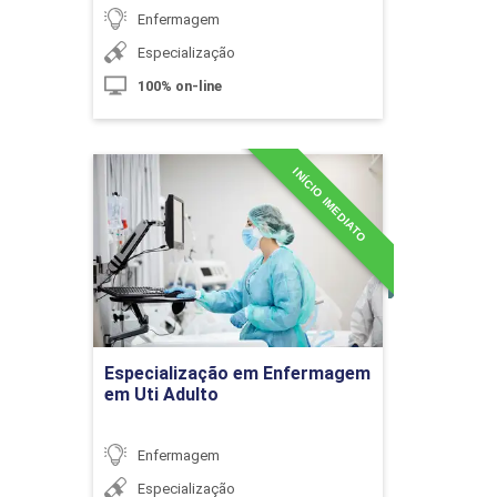
Psicodinâmica
Enfermagem
Especialização
100% on-line
10h
INÍCIO IMEDIATO
Especialização em
Enfermagem em Uti Adulto
Detalhes do curso
Comunicação Terapêutica e
Relacionamento Terapêutico
Ir para Inscrição
10h
Especialização em Enfermagem
em Uti Adulto
Enfermagem
Especialização