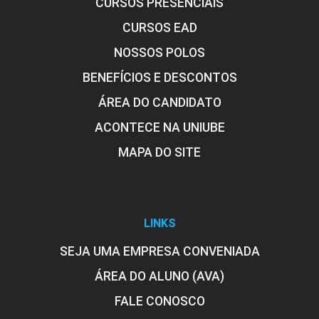
CURSOS PRESENCIAIS
CURSOS EAD
NOSSOS POLOS
BENEFÍCIOS E DESCONTOS
Transtorno do Espectro Autista (TEA)
ÁREA DO CANDIDATO
ACONTECE NA UNIUBE
10h
MAPA DO SITE
LINKS
Transtornos Alimentares: Anorexia e
Bulimia
SEJA UMA EMPRESA CONVENIADA
ÁREA DO ALUNO (AVA)
FALE CONOSCO
10h