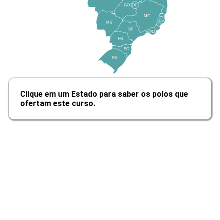
GO
DF
MG
ES
MS
10h
SP
RJ
PR
SC
RS
Humanização da Assistência em
Clique em um Estado para saber os polos que
Saúde no Brasil
ofertam este curso.
10h
Aspectos Multiprofissionais das
Práticas Integrativas e