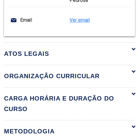
Pedrosa
Email:
Ver email
ATOS LEGAIS
ORGANIZAÇÃO CURRICULAR
Atributos da Equipe Multidisciplinar na
60h
CARGA HORÁRIA E DURAÇÃO DO
Atenção Básica à Saúde
CURSO
METODOLOGIA
Ética e Sociedade no Mundo