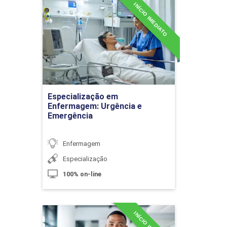
10h
INÍCIO IMEDIATO
Especialização em
Enfermagem: Urgência e
Emergência
Detalhes do curso
Intervenções de Enfermagem à
Pessoa com Manifestações de
Demência, Comportamento
Ir para Inscrição
Especialização em
decorrente de Esquizofrenia e outros
Enfermagem: Urgência e
Transtornos
Emergência
Enfermagem
10h
Especialização
100% on-line
O Enfermeiro no Serviço de
Especialização em
Emergência Psiquiátrica: