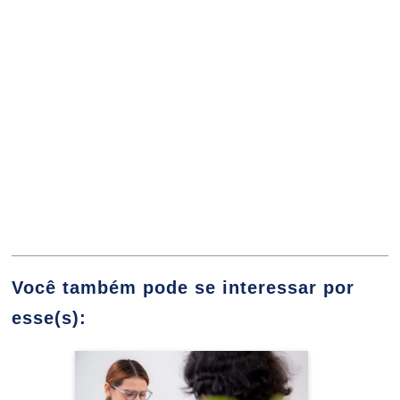
Complementares
10h
Planejamento de Carreira
10h
Você também pode se interessar por
esse(s):
Aspectos Introdutórios em Saúde Mental
60h
Especialização em
e Psiquiatria
Assistência de