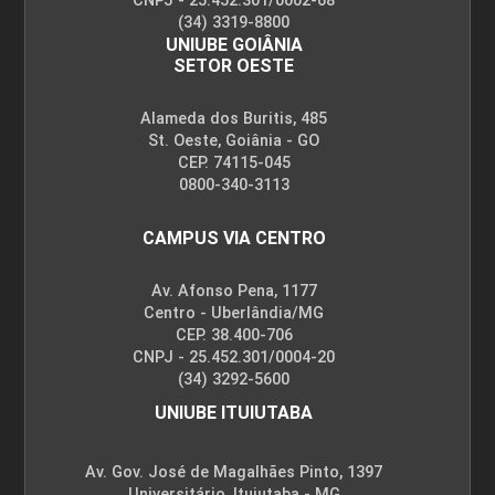
CNPJ - 25.452.301/0002-68
(34) 3319-8800
10h
UNIUBE GOIÂNIA
SETOR OESTE
Alameda dos Buritis, 485
St. Oeste, Goiânia - GO
CEP. 74115-045
Cuidados de Enfermagem em Saúde
0800-340-3113
Mental e Psiquiatria à Pessoa
Submetida à Psicofarmacoterapia
CAMPUS VIA CENTRO
Av. Afonso Pena, 1177
10h
Centro - Uberlândia/MG
CEP. 38.400-706
CNPJ - 25.452.301/0004-20
(34) 3292-5600
UNIUBE ITUIUTABA
Reinserção Social e Saúde Mental:
Av. Gov. José de Magalhães Pinto, 1397
Desafios e Possibilidades
Universitário, Ituiutaba - MG