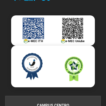
Abordagens Terapêuticas para Pacientes
60h
com Transtornos Mentais
e-MEC ITH
e-MEC Uniube
Intervenções Terapêuticas I
10h
Intervenções Terapêuticas II
CAMPUS CENTRO