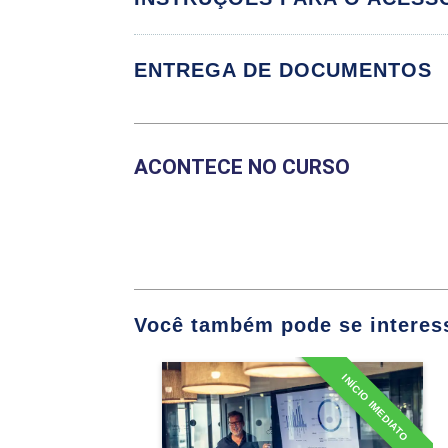
Coaching de lider
ENTREGA DE DOCUMENTOS
ACONTECE NO CURSO
Principais Agre
Sustentabilidade
Microeconomia e
Você também pode se interess
PL
INÍCIO IMEDIATO
Especialização em
Controladoria e Finanças
Detalhes do curso