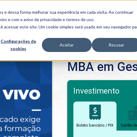
FALE CONOSCO
CONVÊNIOS E PARCERIAS
s e dessa forma melhorar sua experiência em cada visita. Ao continuar
BENEFÍCIOS
INSTITUCIONAL
kies
e com o aviso de
privacidade e termos de uso
.
cê acessar este site. Um cookie simples será usado em seu navegador pa
Programas
Acadêmicos
Configurações de
Aceitar
Recusar
cookies
PIBID
MPH
BA em Gestão Empresarial
PIAC
MBA em Gest
PROEST
PAE
Unit
PIME
Investimento
Programas de
Pesquisa e
Extensão
NIT
Boleto bancário / PIX
Cartão d
PRO