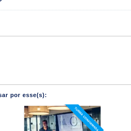
ança
CENÁRIOS ECONÔMICOS
Módulos
gados Macroeconômicos
 e desenvolvimento econômico
 macroeconomia
ar por esse(s):
ANEJAMENTO ESTRATÉGICO
TURMA CONFIRMADA
Especialização em
Controladoria e Finanças
Módulos
Detalhes do curso