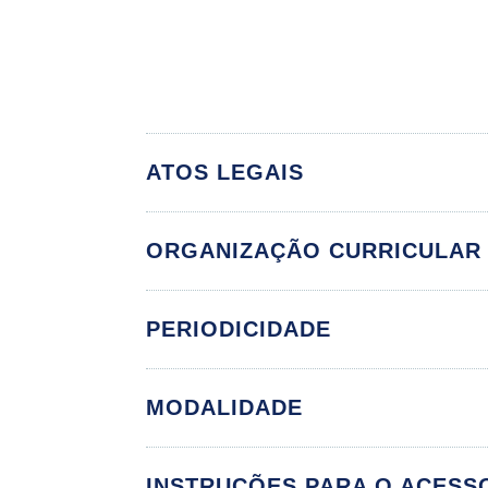
ATOS LEGAIS
ORGANIZAÇÃO CURRICULAR
GES
PERIODICIDADE
MODALIDADE
Gestão de Pessoa
Retenção de tale
INSTRUÇÕES PARA O ACESS