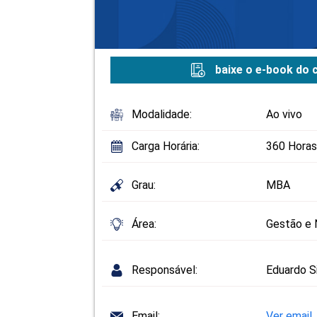
baixe o e-book do 
Modalidade:
Ao vivo
Carga Horária:
360 Horas
Grau:
MBA
Área:
Gestão e 
Responsável:
Eduardo S
Email:
Ver email