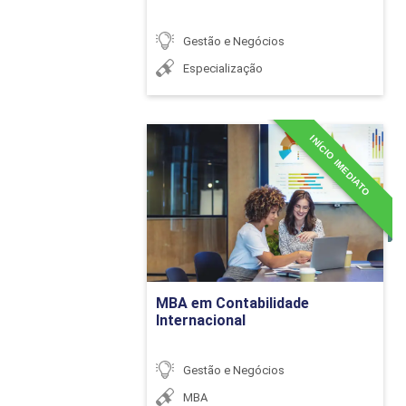
A importância da
Gestão e Negócios
Especialização
INÍCIO IMEDIATO
MBA em Contabilidade
Internacional
Atuação empresari
Detalhes do curso
Princípios especí
Contratos empres
Ir para Inscrição
MBA em Contabilidade
Internacional
Gestão e Negócios
MBA