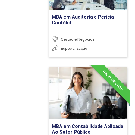
Ir para Inscrição
MBA em Auditoria e Perícia
Contábil
Custo da matéria
Gestão e Negócios
Custos de Produ
Especialização
Custos para deci
INÍCIO IMEDIATO
MBA em Contabilidade
Aplicada Ao Setor Público
GESTÃ
Detalhes do curso
Gestão de Suprim
Ir para Inscrição
MBA em Contabilidade Aplicada
Gestão logística 
Ao Setor Público