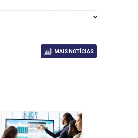
36h
MAIS NOTÍCIAS
36h
Especialização em Gestão
das Organizações Públicas
e Privadas