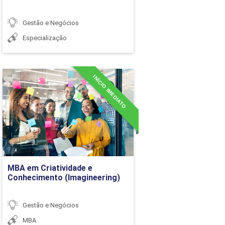
Gestão e Negócios
Especialização
36h
INÍCIO IMEDIATO
MBA em Criatividade e
Conhecimento
(Imagineering)
Detalhes do curso
Ir para Inscrição
MBA em Criatividade e
Conhecimento (Imagineering)
36h
Gestão e Negócios
MBA