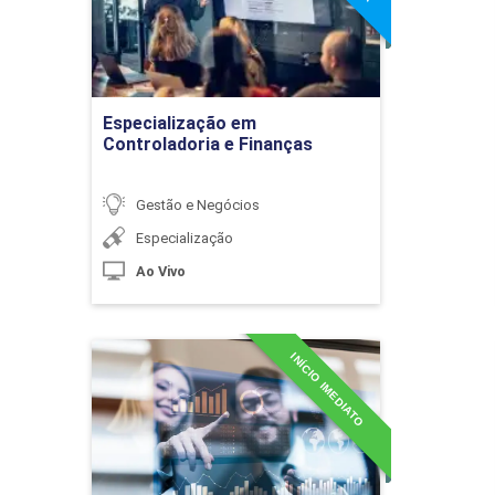
ca
ratégico, tático e operacional
Ir para Inscrição
Especialização em
ratégico
Controladoria e Finanças
Gestão e Negócios
GESTÃO EM MARKETING
Especialização
Módulos
Ao Vivo
tégias de negócios
INÍCIO IMEDIATO
MBA em Business
ng
Intelligence
tégias para o marketing de conteúdo
Detalhes do curso