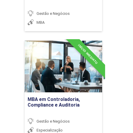
 cadeia de suprimentos (TEA)
Gestão e Negócios
MBA
DIREITO EMPRESARIAL
Módulos
INÍCIO IMEDIATO
MBA em Controladoria,
Compliance e Auditoria
al: Direito do trabalho e do consumidor
Detalhes do curso
ficos do Direito do Consumidor
ariais
Ir para Inscrição
MBA em Controladoria,
Compliance e Auditoria
GESTÃO FINANCEIRA
Gestão e Negócios
Módulos
Especialização