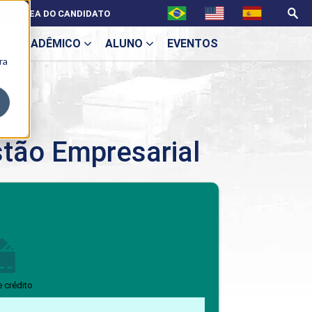
ÁREA DO CANDIDATO
ACADÊMICO
ALUNO
EVENTOS
ra
U
ão Empresarial
ecne
BENEFÍCIOS
Benefícios pós-graduação
e crédito
ES