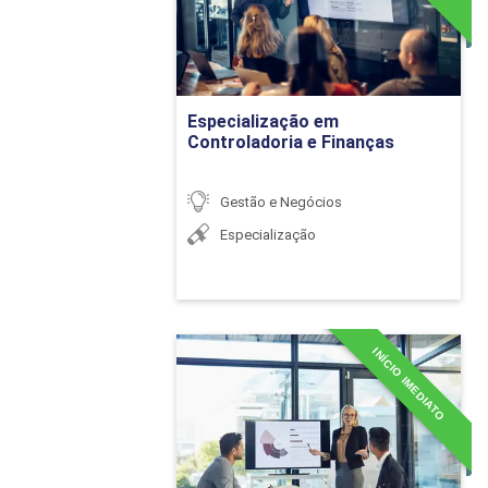
Gestão estratégi
Planejamentos est
Ir para Inscrição
Especialização em
Planejamento Est
Controladoria e Finanças
Gestão e Negócios
Especialização
Marketing e estra
INÍCIO IMEDIATO
MBA em Auditoria e Perícia
Plano de marketi
Contábil
Criação de estra
Detalhes do curso