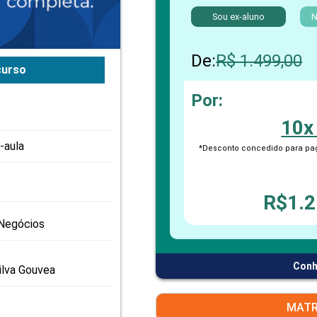
PRO
Sou ex-aluno
N
PRO
De:
R$ 1.499,00
curso
Por:
10x
-aula
*Desconto concedido para pag
R$1.2
Negócios
Conh
ilva Gouvea
MATR