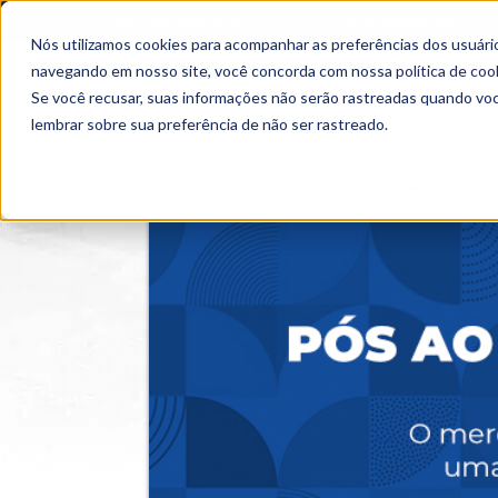
OUTROS PORTAIS
SEJA PARCEIRO
Nós utilizamos cookies para acompanhar as preferências dos usuário
SEMIPRESENCIAL
PRESENCIAL
EAD
navegando em nosso site, você concorda com nossa
política de coo
Se você recusar, suas informações não serão rastreadas quando vo
lembrar sobre sua preferência de não ser rastreado.
Home
>
Cursos
>
Ao Vivo
>
Pós-graduação
>
M