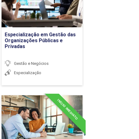
Detalhes do curso
Ir para Inscrição
Especialização em Gestão das
Organizações Públicas e
Privadas
36h
Gestão e Negócios
Especialização
INÍCIO IMEDIATO
MBA em Consultoria
Empresarial
Detalhes do curso