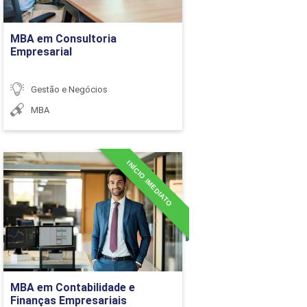
36h
Ir para Inscrição
MBA em Consultoria
Empresarial
Gestão e Negócios
MBA
INÍCIO IMEDIATO
MBA em Contabilidade e
Finanças Empresariais
36h
Detalhes do curso
Ir para Inscrição
MBA em Contabilidade e
Finanças Empresariais