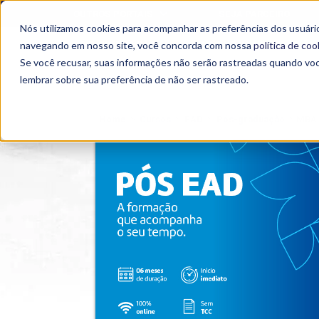
OUTROS PORTAIS
SEJA PARCEIRO
Nós utilizamos cookies para acompanhar as preferências dos usuário
SEMIPRESENCIAL
PRESENCIAL
EAD
navegando em nosso site, você concorda com nossa
política de coo
Se você recusar, suas informações não serão rastreadas quando vo
lembrar sobre sua preferência de não ser rastreado.
Home
>
Cursos
>
EAD
>
Pós-graduação
>
MBA 