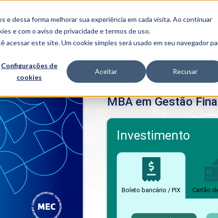
FALE CONOSCO
CONVÊNIOS E PARCERIAS
s e dessa forma melhorar sua experiência em cada visita. Ao continuar
BENEFÍCIOS
INSTITUCIONAL
kies
e com o aviso de
privacidade e termos de uso
.
cê acessar este site. Um cookie simples será usado em seu navegador pa
Programas
Acadêmicos
Configurações de
Aceitar
Recusar
cookies
PIBID
MPH
em Gestão Financeira do Agronegócio
PIAC
MBA em Gestão Fina
PROEST
PAE
Unit
PIME
Investimento
Programas de
Pesquisa e
Extensão
NIT
Boleto bancário / PIX
Cartão d
PRO