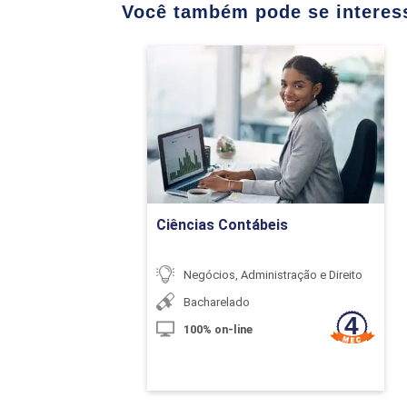
Você também pode se interess
A Moderna Gestão
Gerenciais
Ciências Contábeis
Políticas e Práti
Detalhes do curso
Planejamento Est
Governança Corpo
Ir para Inscrição
Estrutura de Gov
Agropecuários
Ciências Contábeis
Liderança
Negócios, Administração e Direito
Bacharelado
Gestã
100% on-line