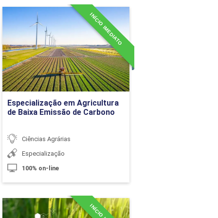
10h
INÍCIO IMEDIATO
Especialização em
Agricultura de Baixa
10h
Emissão de Carbono
10h
Detalhes do curso
10h
10h
Ir para Inscrição
Especialização em Agricultura
de Baixa Emissão de Carbono
10h
Ciências Agrárias
Especialização
60h
100% on-line
Carga Horária
Especialização em Genética
10h