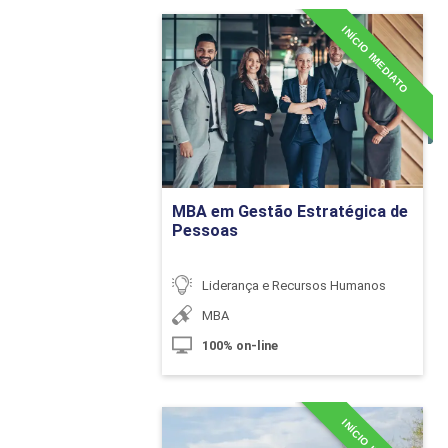
Logística no Agr
INÍCIO IMEDIATO
MBA em Gestão
Estratégica de Pessoas
Análise Estratég
Detalhes do curso
Evolução Tecnoló
Marketing no Agr
Ir para Inscrição
Planejamento Est
MBA em Gestão Estratégica de
Pessoas
Estímulos e Fomen
Inovação
Liderança e Recursos Humanos
MBA
Tópicos A
100% on-line
Especialização em
Introdução a Fin