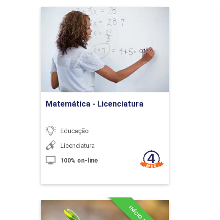
onegócio
Matemática - Licenciatura
ica em Agronegócios
Detalhes do curso
gica no Agronegócio
onegócio
Ir para Inscrição
ratégico (Ênfase em Agronegócio)
Matemática - Licenciatura
to à Inovação no Brasil e Indicadores de
Educação
Licenciatura
vançados em Finanças Empresariais
100% on-line
Módulos
Especialização em
anças