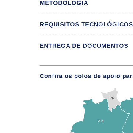
METODOLOGIA
REQUISITOS TECNOLÓGICO
Agronegócios e a
Composição do Se
ENTREGA DE DOCUMENTOS
no Brasil
Panorama da Ges
Confira os polos de apoio par
Análise Estratég
Direcionadores e
RR
Tendências do A
AM
Dire