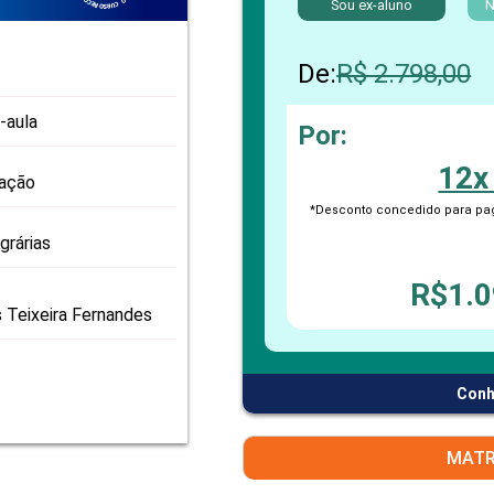
Sou ex-aluno
PRO
N
PRO
De:
R$ 2.798,00
-aula
Por:
12x
zação
*Desconto concedido para pag
grárias
R$1.0
s Teixeira Fernandes
Conh
MATR