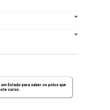
arga Horária
10h
10h
10h
10h
10h
 um Estado para saber os polos que
10h
ste curso.
60h