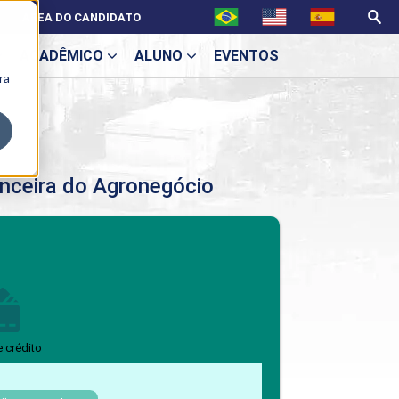
ÁREA DO CANDIDATO
ACADÊMICO
ALUNO
EVENTOS
ra
U
nceira do Agronegócio
ecne
BENEFÍCIOS
Benefícios pós-graduação
e crédito
ES