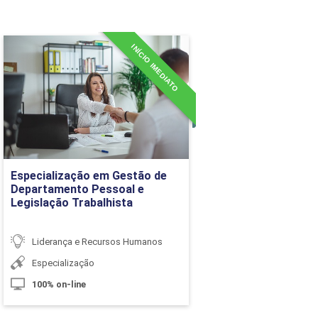
10h
INÍCIO IMEDIATO
Especialização em Gestão
10h
de Departamento Pessoal e
Legislação Trabalhista
10h
Detalhes do curso
10h
10h
Ir para Inscrição
Especialização em Gestão de
Departamento Pessoal e
Legislação Trabalhista
10h
Liderança e Recursos Humanos
60h
Especialização
100% on-line
arga Horária