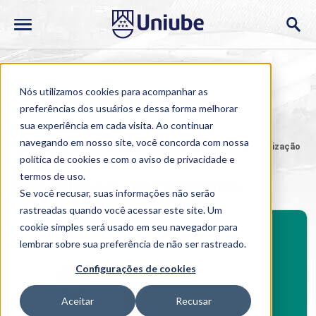
Nós utilizamos cookies para acompanhar as
preferências dos usuários e dessa forma melhorar
sua experiência em cada visita. Ao continuar
navegando em nosso site, você concorda com nossa
Home
>
Cursos
>
Presencial
>
Pós-graduação
>
Especialização
em Endodontia
política de cookies
e com o aviso de
privacidade e
termos de uso
.
Especialização em Endodontia
Se você recusar, suas informações não serão
rastreadas quando você acessar este site. Um
BENEFÍCIOS
cookie simples será usado em seu navegador para
Investimento
lembrar sobre sua preferência de não ser rastreado.
Benefícios pós-graduação
Configurações de cookies
Aceitar
Recusar
Boleto bancário / PIX