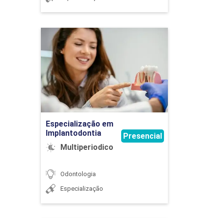
FUNDAMENTOS DE ENDODONTIA I
Especialização em
Implantodontia
92
Detalhes do curso
Ir para Inscrição
Especialização em
FUNDAMENTOS DE ENDODONTIA III
Implantodontia
Presencial
Multiperiodico
48
Odontologia
Especialização