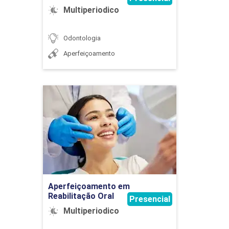
Multiperiodico
Odontologia
Aperfeiçoamento
ENDODONTIA CLÍNICA IV
Aperfeiçoamento em
144
Reabilitação Oral
Detalhes do curso
ÉTICA E LEGISLAÇÃO ODONTOLÓGICA
Ir para Inscrição
Aperfeiçoamento em
Reabilitação Oral
Presencial
32
Multiperiodico