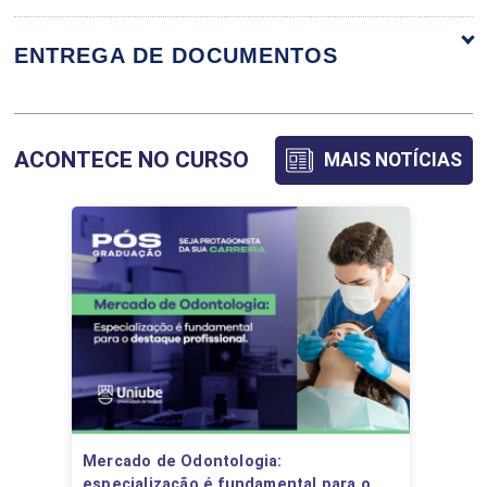
BIOÉTICA
ENTREGA DE DOCUMENTOS
16
ACONTECE NO CURSO
MAIS NOTÍCIAS
BIOSSEGURANÇA I
8
BIOSSEGURANÇA II
Mercado de Odontologia:
especialização é fundamental para o