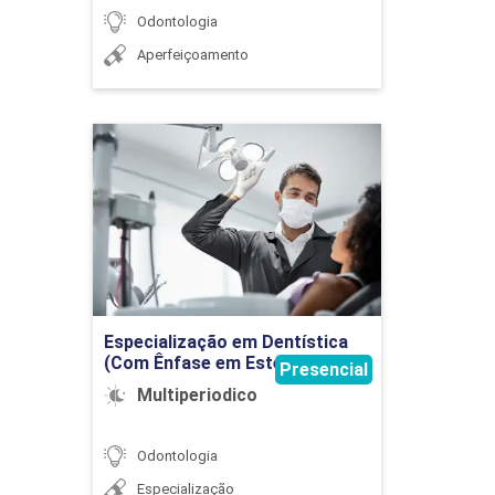
Odontologia
Aperfeiçoamento
FARMACOLOGIA I
Especialização em
Dentística (Com Ênfase em
12
Estética)
Detalhes do curso
Ir para Inscrição
FARMACOLOGIA II
Especialização em Dentística
(Com Ênfase em Estética)
Presencial
Multiperiodico
4
Odontologia
Especialização