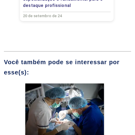
destaque profissional
8
20 de setembro de 24
EMERGÊNCIA MÉDICA EM ENDODONTIA
Você também pode se interessar por
esse(s):
16
Aperfeiçoamento em
Cirurgia Oral Menor
Detalhes do curso
ENDODONTIA CLÍNICA I
Ir para Inscrição