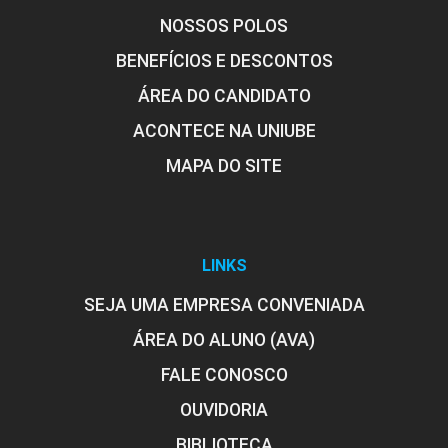
NOSSOS POLOS
12
BENEFÍCIOS E DESCONTOS
ÁREA DO CANDIDATO
ACONTECE NA UNIUBE
MAPA DO SITE
MORFOLOGIA E FISIOLOGIA BÁSICA
CELULAR II
LINKS
4
SEJA UMA EMPRESA CONVENIADA
ÁREA DO ALUNO (AVA)
FALE CONOSCO
PATOLOGIA E ESTOMATOLOGIA
OUVIDORIA
BIBLIOTECA