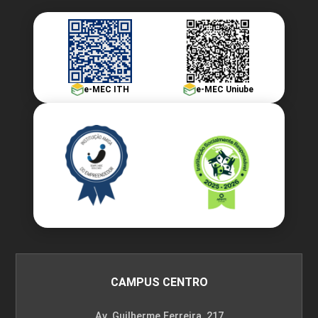
e-MEC ITH
e-MEC Uniube
CAMPUS CENTRO
Av. Guilherme Ferreira, 217