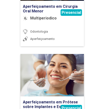
44
Aperfeiçoamento em Cirurgia
Oral Menor
Presencial
Multiperiodico
Odontologia
ENDODONTIA CLÍNICA II
Aperfeiçoamento
120
Aperfeiçoamento em
Prótese sobre Implantes e
Estética
Detalhes do curso
ENDODONTIA CLÍNICA III
Ir para Inscrição
Aperfeiçoamento em Prótese
sobre Implantes e Estética
144
Presencial