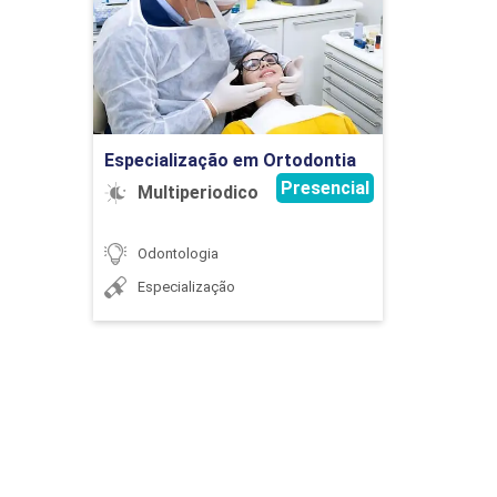
METODOLOGIA CIENTÍFICA I
Detalhes do curso
28
Ir para Inscrição
Especialização em Ortodontia
Presencial
Multiperiodico
METODOLOGIA CIENTÍFICA II
Odontologia
Especialização
32
MICROBIOLOGIA I