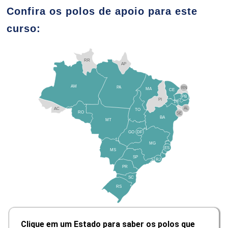
Confira os polos de apoio para este
curso:
O Profissional de Eventos
RR
AP
10h
AM
PA
RN
MA
CE
PB
PI
PE
AL
AC
TO
RO
SE
BA
MT
GO
DF
MG
Definição de Evento
ES
MS
SP
RJ
PR
SC
10h
RS
Clique em um Estado para saber os polos que