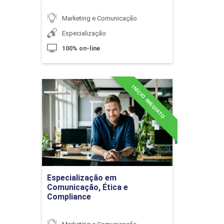
Marketing e Comunicação
Especialização
100% on-line
Patrocínio em Eventos
INÍCIO IMEDIATO
Especialização em
10h
Comunicação, Ética e
Compliance
Detalhes do curso
Apoio Logístico em Eventos
Ir para Inscrição
Especialização em
Comunicação, Ética e
10h
Compliance