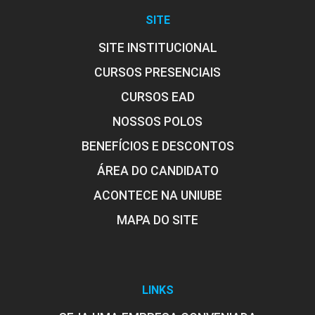
SITE
10h
SITE INSTITUCIONAL
CURSOS PRESENCIAIS
CURSOS EAD
Rotinas de Produção e Execução de
NOSSOS POLOS
Eventos
BENEFÍCIOS E DESCONTOS
ÁREA DO CANDIDATO
10h
ACONTECE NA UNIUBE
MAPA DO SITE
Mecanismos de Mensuração e Avaliação
60h
de Eventos
LINKS