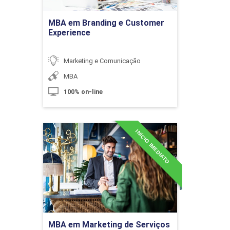
10h
Ir para Inscrição
MBA em Branding e Customer
Experience
Marketing e Comunicação
Postura em Eventos e Solenidades
MBA
100% on-line
10h
INÍCIO IMEDIATO
MBA em Marketing de
Serviços e Relacionamento
com Clientes
Detalhes do curso
Briefing e Checklist em Eventos
Ir para Inscrição
10h
MBA em Marketing de Serviços