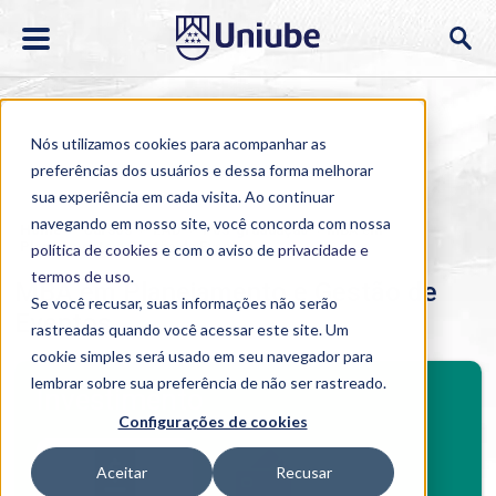
Nós utilizamos cookies para acompanhar as
preferências dos usuários e dessa forma melhorar
sua experiência em cada visita. Ao continuar
navegando em nosso site, você concorda com nossa
Home
>
Cursos
>
EAD
>
Pós-graduação
>
MBA em
Planejamento e Gestão de Eventos
política de cookies
e com o aviso de
privacidade e
termos de uso
.
MBA em Planejamento e Gestão de
Se você recusar, suas informações não serão
Eventos
rastreadas quando você acessar este site. Um
cookie simples será usado em seu navegador para
BENEFÍCIOS
lembrar sobre sua preferência de não ser rastreado.
Investimento
Configurações de cookies
Benefícios pós-graduação
Aceitar
Recusar