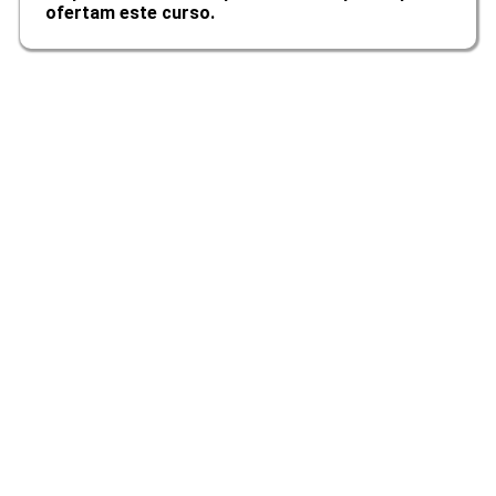
ofertam este curso.
Responsabilidade Profissional em
Eventos
10h
Gestão Financeira de Eventos
10h