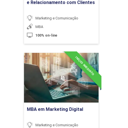
e Relacionamento com Clientes
Marketing e Comunicação
MBA
Gestão de Serviços e Fornecedores
100% on-line
em Eventos
INÍCIO IMEDIATO
10h
MBA em Marketing Digital
Detalhes do curso
Ir para Inscrição
Técnica de Coordenação e Recepção
de Eventos
MBA em Marketing Digital
10h
Marketing e Comunicação