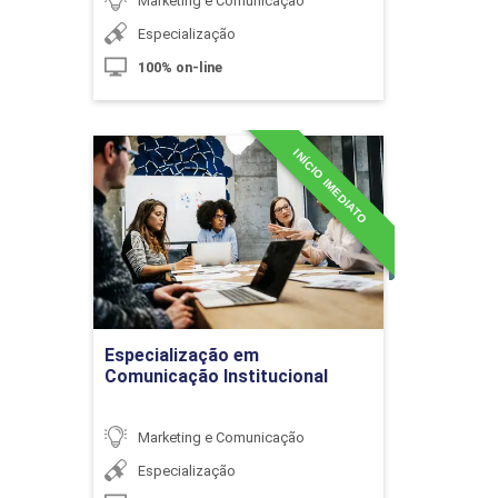
Marketing e Comunicação
Especialização
100% on-line
Tipos de Eventos e suas Principais
Características
INÍCIO IMEDIATO
Especialização em
Comunicação Institucional
10h
Detalhes do curso
Ir para Inscrição
Organização de Pré-evento, Evento e
Especialização em
Pós-Evento
Comunicação Institucional
Marketing e Comunicação
10h
Especialização