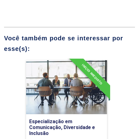
Formato dos Eventos
10h
Você também pode se interessar por
esse(s):
Planejamento Estratégico de Eventos
60h
INÍCIO IMEDIATO
Especialização em
Comunicação, Diversidade
e Inclusão
Detalhes do curso
Eventos de Organização Interna e
Externa
Ir para Inscrição
Especialização em
Comunicação, Diversidade e
10h
Inclusão