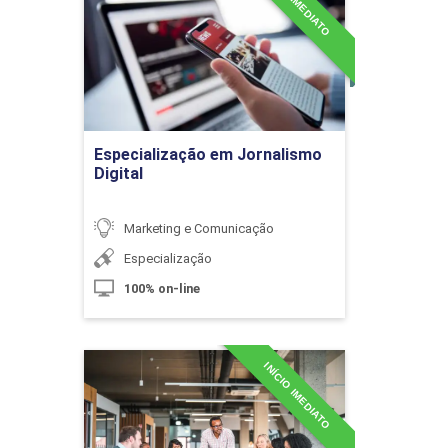
INÍCIO IMEDIATO
Jornalismo Digital
Detalhes do curso
Eventos no Terceiro Setor
Ir para Inscrição
Especialização em Jornalismo
Digital
10h
Marketing e Comunicação
Especialização
100% on-line
Eventos Internos
INÍCIO IMEDIATO
Especialização em
10h
Relações Públicas
Detalhes do curso