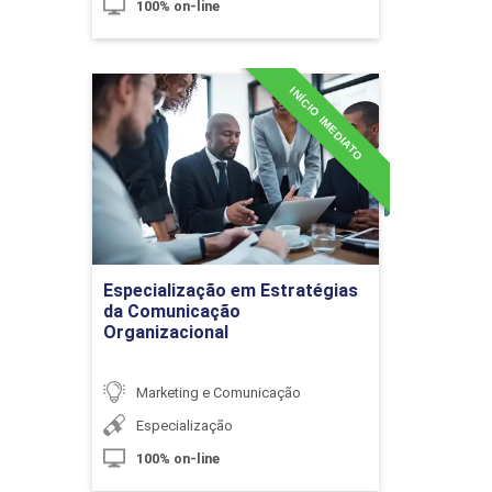
100% on-line
Projeto de Eventos
INÍCIO IMEDIATO
Especialização em
Estratégias da
Comunicação
Organizacional
10h
Detalhes do curso
Segmentação de Eventos e Público
60h
Especialização em Estratégias
Ir para Inscrição
da Comunicação
Organizacional
Marketing e Comunicação
Públicos em Eventos
Especialização
100% on-line