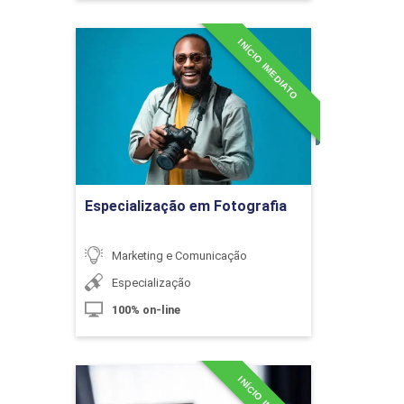
10h
INÍCIO IMEDIATO
Especialização em
Fotografia
Detalhes do curso
Eventos Empresariais
Ir para Inscrição
10h
Especialização em Fotografia
Marketing e Comunicação
Especialização
Eventos Desportivos
100% on-line
10h
Especialização em