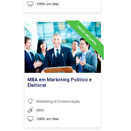
100% on-line
10h
INÍCIO IMEDIATO
MBA em Marketing Político
e Eleitoral
Detalhes do curso
Planejamento de Comunicação
Ir para Inscrição
MBA em Marketing Político e
10h
Eleitoral
Marketing e Comunicação
MBA
100% on-line
Marketing Pessoal e Eventos
Empresariais