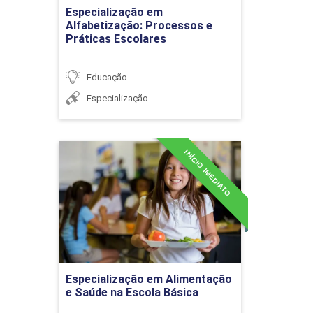
Ir para Inscrição
Especialização em
Alfabetização: Processos e
A BNCC e a organização
Práticas Escolares
curricular da educação
infantil
Educação
Especialização
AVALIAÇÃO E APRENDIZAGEM
36h
INÍCIO IMEDIATO
Especialização em
Alimentação e Saúde na
Escola Básica
Avaliação no processo
Detalhes do curso
educativo
Ir para Inscrição
Especialização em Alimentação
e Saúde na Escola Básica
Política Educacional de