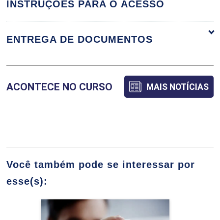
aprendizagem na escola
INSTRUÇÕES PARA O ACESSO
ENTREGA DE DOCUMENTOS
A função social das
práticas educativas e dos
ACONTECE NO CURSO
processos de
MAIS NOTÍCIAS
aprendizagem
Necessidade curricular
Você também pode se interessar por
frente às dificuldades de
esse(s):
aprendizagem
Ciências Biológicas