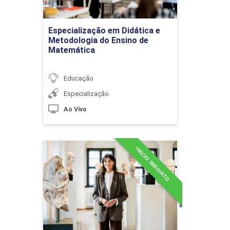
recursos tecnológicos
Ir para Inscrição
Especialização em Didática e
Metodologia do Ensino de
Matemática
SUPERVISÃO EDUCACIONAL
36h
Educação
Especialização
Ao Vivo
Principais abordagens
pedagógicas do processo
de ensino e aprendizagem
INÍCIO IMEDIATO
Especialização em
Docência em Filosofia e
Sociologia
Detalhes do curso
Práticas Pedagógicas:
materiais curriculares e
recursos didáticos