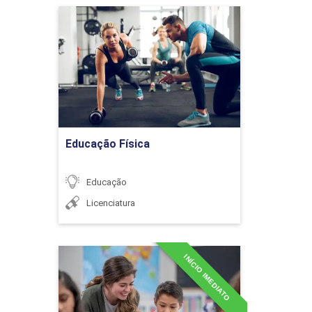
educação
Educação Física
Detalhes do curso
Introdução ao estudo das
políticas públicas em
Ir para Inscrição
educação
Educação Física
Educação
Licenciatura
A concepção de políticas
públicas educacionais na
atualidade
INÍCIO IMEDIATO
Especialização em
Alfabetização e
Letramento
POLÍTICA EDUCACIONAL