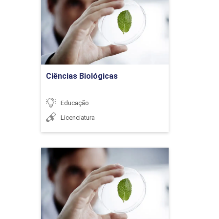
EDUCAÇÃO A DISTÂNCIA E
Detalhes do curso
36h
EDUCAÇÃO TECNOLÓGICA
Ir para Inscrição
As tecnologias da
Ciências Biológicas
informação e comunicação,
a escola e os professores
Educação
Licenciatura
A tecnologia digital e as
Ciências Biológicas
práticas educativas não
formais
Detalhes do curso
Ir para Inscrição