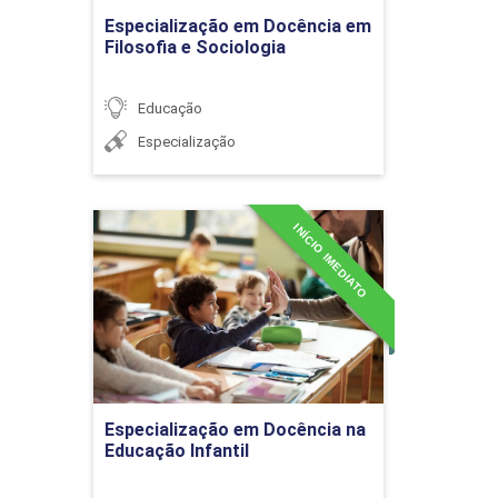
Ir para Inscrição
Especialização em Docência em
Filosofia e Sociologia
Educação
Práticas Pedagógicas
Especialização
Empresariais
INÍCIO IMEDIATO
Especialização em
INSPEÇÃO ESCOLAR
36h
Docência na Educação
Infantil
Detalhes do curso
Histórico da legislação
educacional brasileira
Ir para Inscrição
Especialização em Docência na
Educação Infantil