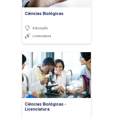
Tecnologia e Educação
Ciências Biológicas
Inclusiva
Educação
Licenciatura
DESENVOLVIMENTO E
36h
APRENDIZAGEM
Ciências Biológicas -
Licenciatura
Detalhes do curso
As relações entre
professor/aluno no
processo de ensino e
aprendizagem
Ir para Inscrição
Ciências Biológicas -
Licenciatura