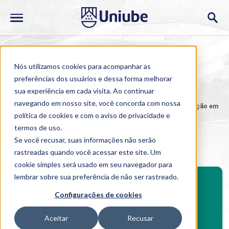
Nós utilizamos cookies para acompanhar as
preferências dos usuários e dessa forma melhorar
sua experiência em cada visita. Ao continuar
navegando em nosso site, você concorda com nossa
Home
>
Cursos
>
Ao Vivo
>
Pós-graduação
>
Especialização em
Supervisão Educacional e Inspeção Escolar
política de cookies
e com o aviso de
privacidade e
termos de uso
.
Especialização em Supervisão
Se você recusar, suas informações não serão
Educacional e Inspeção Escolar
rastreadas quando você acessar este site. Um
cookie simples será usado em seu navegador para
BENEFÍCIOS
lembrar sobre sua preferência de não ser rastreado.
Investimento
Configurações de cookies
Benefícios pós-graduação
Aceitar
Recusar