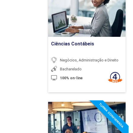
Detalhes do curso
Liderança: Ser um
Gerência de Com
Ir para Inscrição
Aspectos Relevan
Ciências Contábeis
Gestão de Proce
Negócios, Administração e Direito
Bacharelado
100% on-line
Visão Geral de P
TURMA CONFIRMADA
Ciclo de Vida de
Especialização em
Controladoria e Finanças
Processos de Mel
Detalhes do curso
Técnicas de Leva