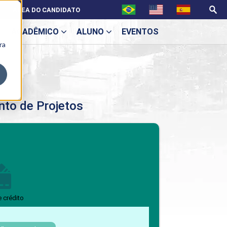
ÁREA DO CANDIDATO
ACADÊMICO
ALUNO
EVENTOS
ra
U
to de Projetos
ecne
BENEFÍCIOS
Benefícios pós-graduação
e crédito
ES