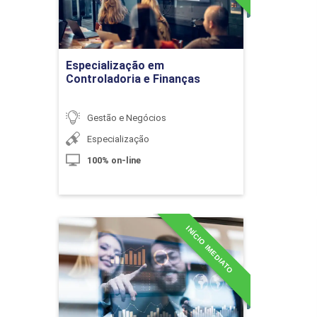
rojeto
Ir para Inscrição
cações
Especialização em
Controladoria e Finanças
s Ágeis e Indicadores de Desempenho
Gestão e Negócios
Especialização
Módulos
100% on-line
il de Projetos
INÍCIO IMEDIATO
MBA em Business
Intelligence
is de Desenvolvimento
Detalhes do curso
es para a Estratégia: Indicador-Chave de