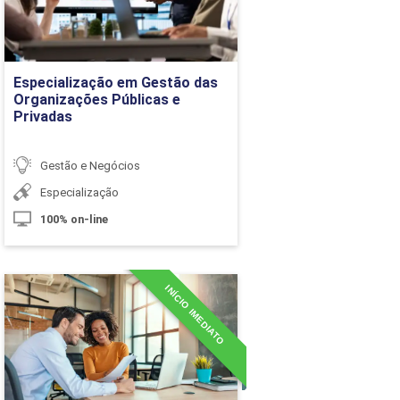
10h
Ir para Inscrição
10h
Especialização em Gestão das
Organizações Públicas e
Privadas
60h
Gestão e Negócios
Carga Horária
Especialização
100% on-line
10h
10h
INÍCIO IMEDIATO
MBA em Consultoria
Empresarial
10h
Detalhes do curso
10h