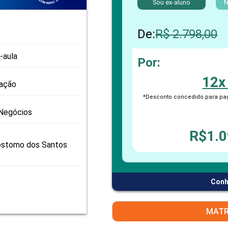
Sou ex-aluno
PRO
N
PRO
De:
R$ 2.798,00
-aula
Por:
12x
zação
*Desconto concedido para pag
Negócios
R$1.0
ostomo dos Santos
Conh
MATR