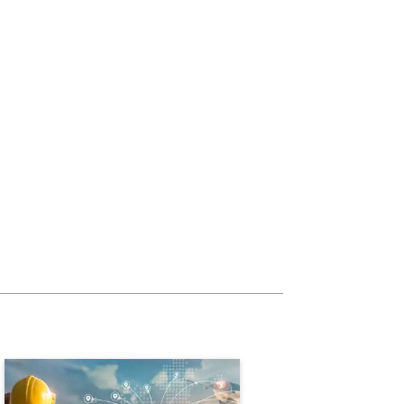
10h
10h
10h
10h
10h
60h
Carga Horária
10h
10h
Logística
10h