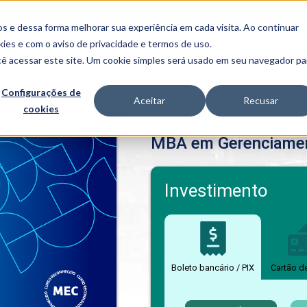
FALE CONOSCO
CONVÊNIOS E PARCERIAS
s e dessa forma melhorar sua experiência em cada visita. Ao continuar
BENEFÍCIOS
INSTITUCIONAL
kies
e com o aviso de
privacidade e termos de uso
.
cê acessar este site. Um cookie simples será usado em seu navegador pa
Programas
Acadêmicos
Configurações de
Aceitar
Recusar
cookies
PIBID
MPH
em Gerenciamento de Projetos
PIAC
MBA em Gerenciamen
PROEST
PAE
Unit
PIME
Investimento
Programas de
Pesquisa e
Extensão
NIT
Boleto bancário / PIX
Cartão d
PRO