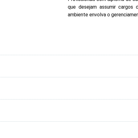
que desejam assumir cargos d
ambiente envolva o gerenciamen
mentos de Gestão de Projetos
Módulos
C
S