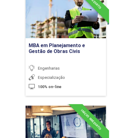
Detalhes do curso
 Gerente de Projetos Eficaz
unicação
Ir para Inscrição
tes na Elaboração do Relatório
MBA em Planejamento e
Gestão de Obras Civis
ssos, Encerramento e Impactos em Projetos
Engenharias
Especialização
Módulos
100% on-line
rocesso
 um Processo
INÍCIO IMEDIATO
Especialização em
Controladoria e Finanças
horia Contínua
Detalhes do curso
ntamento Detalhado dos Processos