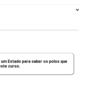
10h
10h
10h
10h
10h
10h
 um Estado para saber os polos que
ste curso.
60h
Carga Horária
10h