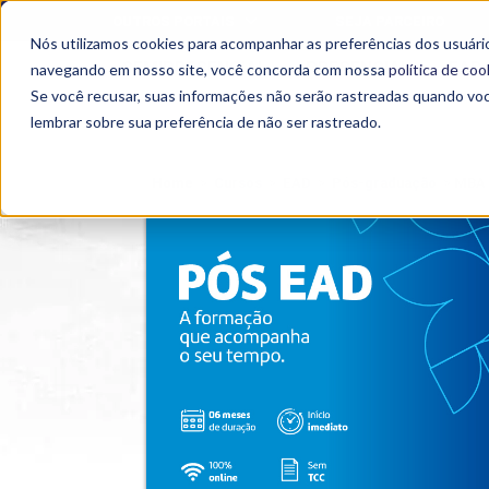
OUTROS PORTAIS
SEJA PARCEIRO
Nós utilizamos cookies para acompanhar as preferências dos usuário
SEMIPRESENCIAL
PRESENCIAL
EAD
navegando em nosso site, você concorda com nossa
política de coo
Se você recusar, suas informações não serão rastreadas quando vo
lembrar sobre sua preferência de não ser rastreado.
Home
>
Cursos
>
EAD
>
Pós-graduação
>
MBA 