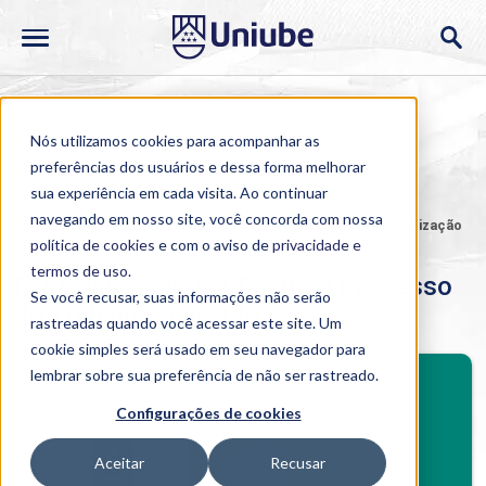
Nós utilizamos cookies para acompanhar as
preferências dos usuários e dessa forma melhorar
sua experiência em cada visita. Ao continuar
navegando em nosso site, você concorda com nossa
Home
>
Cursos
>
Presencial
>
Pós-graduação
>
Especialização
em Direito e Processo do Trabalho Aplicado
política de cookies
e com o aviso de
privacidade e
termos de uso
.
Especialização em Direito e Processo
Se você recusar, suas informações não serão
do Trabalho Aplicado
rastreadas quando você acessar este site. Um
cookie simples será usado em seu navegador para
BENEFÍCIOS
lembrar sobre sua preferência de não ser rastreado.
Investimento
Configurações de cookies
Benefícios pós-graduação
Aceitar
Recusar