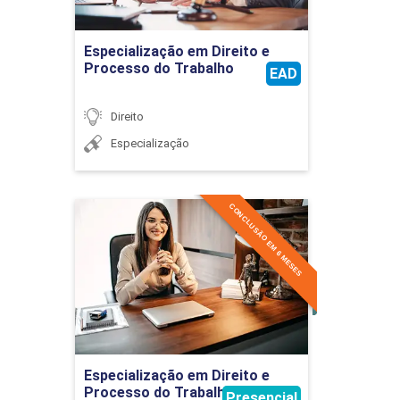
Ir para Inscrição
Especialização em Direito e
Processo do Trabalho
EAD
Direito
Especialização
CONCLUSÃO EM 6 MESES
Especialização em Direito e
Processo do Trabalho
Aplicado
Detalhes do curso
Ir para Inscrição
Especialização em Direito e
Processo do Trabalho Aplicado
Presencial