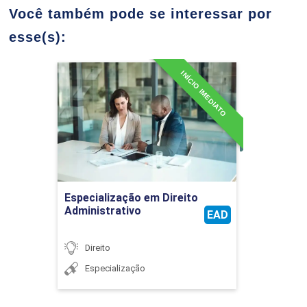
Você também pode se interessar por
36
esse(s):
INÍCIO IMEDIATO
Especialização em Direito
Administrativo
CÁLCULOS TRABALHISTAS APLICADOS
Detalhes do curso
36
Ir para Inscrição
Especialização em Direito
Administrativo
EAD
Direito
CONTRATOS DE TRABALHO E RELAÇÕES
Especialização
DE EMPREGO NA PRÁTICA