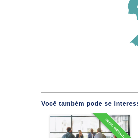
Memória Instituci
Notícia Institucio
Comunicação Públ
Governamental
Definição de Ass
Campanha
Você também pode se interess
Relacionamento c
INÍCIO IMEDIATO
Especialização em
Viabilidade da In
Comunicação, Diversidade
e Inclusão