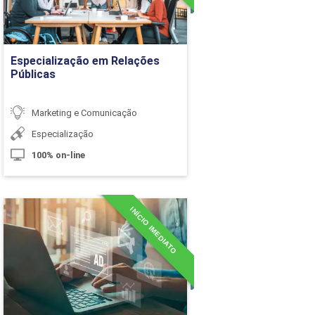
10h
10h
Ir para Inscrição
Especialização em Relações
10h
Públicas
Marketing e Comunicação
60h
Especialização
Carga Horária
100% on-line
10h
INÍCIO IMEDIATO
MBA em Marketing Digital
10h
Detalhes do curso
10h
10h
Ir para Inscrição