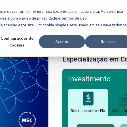
FALE CONOSCO
CONVÊNIOS E PARCERIAS
s e dessa forma melhorar sua experiência em cada visita. Ao continuar
BENEFÍCIOS
INSTITUCIONAL
kies
e com o aviso de
privacidade e termos de uso
.
cê acessar este site. Um cookie simples será usado em seu navegador pa
Programas
Acadêmicos
Configurações de
Aceitar
Recusar
cookies
PIBID
MPH
cialização em Comunicação Institucional
PIAC
Especialização em C
PROEST
PAE
Unit
PIME
Investimento
Programas de
Pesquisa e
Extensão
NIT
Boleto bancário / PIX
Cartão d
PRO