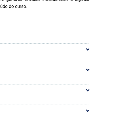
údo do curso.
60h
Carga Horária
10h