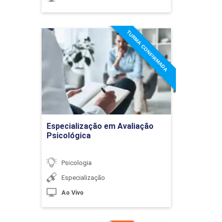
TURMA CONFIRMADA
Especialização em
Gerenciamento de decisão
Avaliação Psicológica
Detalhes do curso
SAÚDE MENTAL: IMPACTOS
36h
SOCIAIS
Ir para Inscrição
Especialização em Avaliação
Psicológica
Estruturas
Psicologia
psicopatológicas
Especialização
Ao Vivo