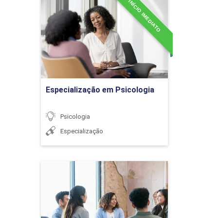
INÍCIO IMEDIATO
mentais e das emoções
Especialização em
Próximo
Psicologia
Detalhes do curso
Ir para Inscrição
Definição de transtornos
globais do
Especialização em Psicologia
desenvolvimento
Psicologia
Especialização
INTERVENÇÕES JUNTO AO
36h
PACIENTE E FAMILIARES
Especialização em
Psicologia Criminal
Detalhes do curso
Características da pessoa