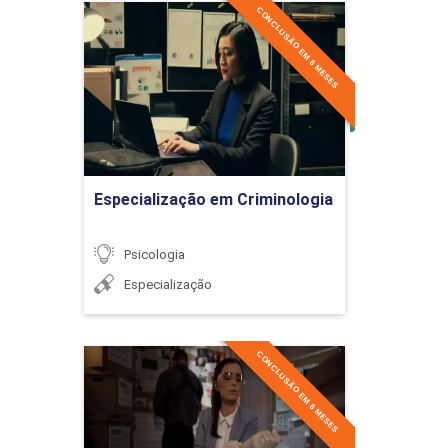
CONCLUSÃO EM 6 MESES
Diferenças entre o normal
Especialização em
e o patológico
Criminologia
Detalhes do curso
Ir para Inscrição
Vivência patológica e
evolução clínica das
Especialização em Criminologia
psicopatologias
Psicologia
Especialização
INTRODUÇÃO AO ESTUDO DO
TRANSTORNO DO ESPECTRO
36h
CONCLUSÃO EM 6 MESES
DO AUTISMO
Especialização em
Criminologia
Detalhes do curso