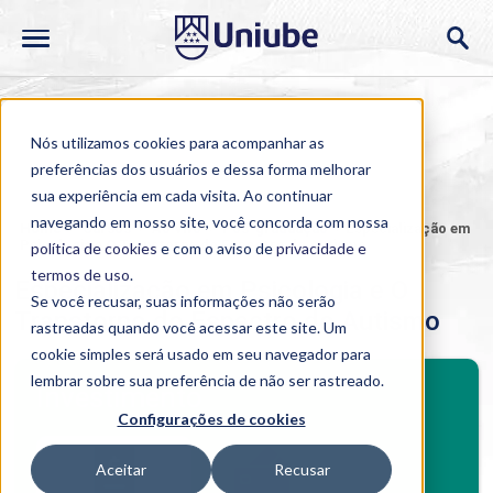
Nós utilizamos cookies para acompanhar as
preferências dos usuários e dessa forma melhorar
sua experiência em cada visita. Ao continuar
navegando em nosso site, você concorda com nossa
Home
>
Cursos
>
Ao Vivo
>
Pós-graduação
>
Especialização em
Psicologia e O Transtorno do Espectro do Autismo
política de cookies
e com o aviso de
privacidade e
termos de uso
.
Especialização em Psicologia e O
Se você recusar, suas informações não serão
Transtorno do Espectro do Autismo
rastreadas quando você acessar este site. Um
cookie simples será usado em seu navegador para
BENEFÍCIOS
lembrar sobre sua preferência de não ser rastreado.
Investimento
Configurações de cookies
Benefícios pós-graduação
Aceitar
Recusar