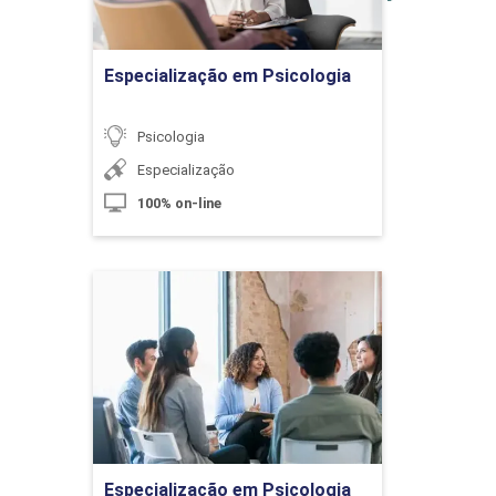
10h
Ir para Inscrição
Especialização em Psicologia
Psicologia
Teorias da Aprendizagem
Especialização
100% on-line
10h
Especialização em
Psicologia Criminal
Detalhes do curso
Processos Psicológicos da
Aprendizagem
Ir para Inscrição
Especialização em Psicologia