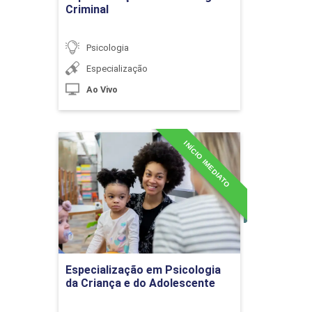
10h
Criminal
Psicologia
Especialização
Ao Vivo
Variações Individuais: Estilos de
Aprendizagem, Personalidade e
Temperamento
INÍCIO IMEDIATO
Especialização em
Psicologia da Criança e do
Adolescente
10h
Detalhes do curso
Ir para Inscrição
Especialização em Psicologia
Relação entre a Aprendizagem e o
da Criança e do Adolescente
Desenvolvimento