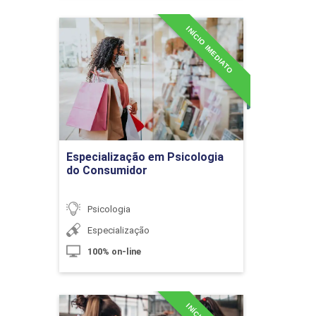
INÍCIO IMEDIATO
Especialização em
Psicologia do Consumidor
O Desenvolvimento do Eu e da
Detalhes do curso
Moralidade
Ir para Inscrição
10h
Especialização em Psicologia
do Consumidor
Psicologia
Especialização
Diversidade Sociocultural
100% on-line
10h
Especialização em