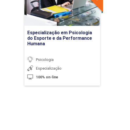
Detalhes do curso
Educação Inclusiva: Fundamentos e
60h
Metodologia
Ir para Inscrição
Especialização em Psicologia
do Esporte e da Performance
Humana
O Conceito de Deficiência
Psicologia
Especialização
10h
100% on-line
O Direito à Inclusão