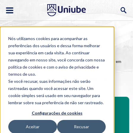
Nós utilizamos cookies para acompanhar as
preferências dos usuários e dessa forma melhorar
sua experiência em cada visita. Ao continuar
navegando em nosso site, você concorda com nossa
Home
>
Cursos
>
EAD
>
Pós-graduação
>
Especialização em
Psicologia da Educação
política de cookies
e com o aviso de
privacidade e
termos de uso
.
Especialização em Psicologia da
Se você recusar, suas informações não serão
Educação
rastreadas quando você acessar este site. Um
cookie simples será usado em seu navegador para
BENEFÍCIOS
lembrar sobre sua preferência de não ser rastreado.
Investimento
Configurações de cookies
Benefícios pós-graduação
Aceitar
Recusar