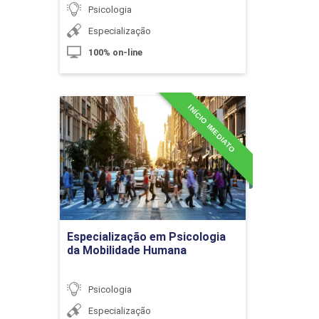
Psicologia
10h
Especialização
100% on-line
INÍCIO IMEDIATO
Especialização em
Afetividade e Processos de Ensino e
Psicologia da Mobilidade
Aprendizagem
Humana
Detalhes do curso
10h
Ir para Inscrição
Especialização em Psicologia
da Mobilidade Humana
Tópicos Especiais em Psicologia da
60h
Educação
Psicologia
Especialização