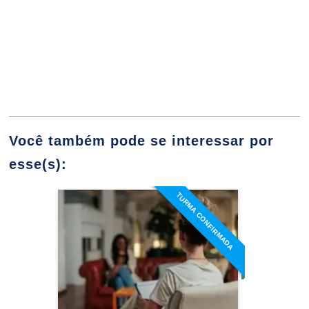
Gravidez e Vida Intra-
Uterina: A Formação do Bebê e o Conceito de
10h
Você também pode se interessar por
Psicologia do Desenv
esse(s):
TURMA CONFIRMADA
Especialização em
Desenvolvimento Bio-Psico-Social e Cognitivo
Abordagem Humanista
Existencial Fenomenológica
Detalhes do curso
10h