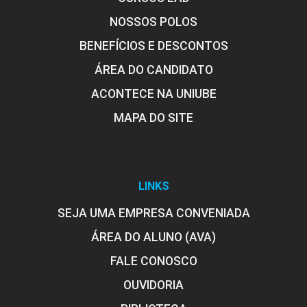
10h
NOSSOS POLOS
BENEFÍCIOS E DESCONTOS
ÁREA DO CANDIDATO
Transtorno do Espectro Autista (TEA)
ACONTECE NA UNIUBE
MAPA DO SITE
10h
LINKS
SEJA UMA EMPRESA CONVENIADA
Tecnologia e Educação Inclusiva
ÁREA DO ALUNO (AVA)
FALE CONOSCO
OUVIDORIA
10h