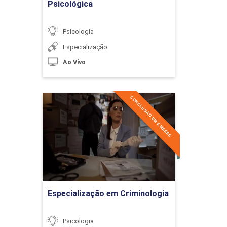
Psicológica
Desenvolvimento da Criança na Escola: Aspe
Psicologia
Especialização
Ao Vivo
10h
CONCLUSÃO EM 6 MESES
Especialização em
Criminologia
O Amadurecimento da Infância: Início da Ad
Detalhes do curso
10h
Ir para Inscrição
Especialização em Criminologia
Psicologia