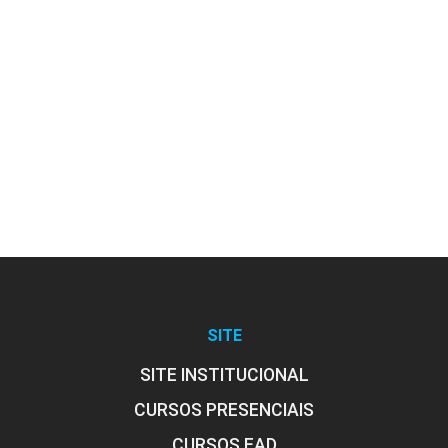
10h
Educação Inclusiva
10h
SITE
Necessidades Educacionais de
Alunos com Deficiência
SITE INSTITUCIONAL
CURSOS PRESENCIAIS
CURSOS EAD