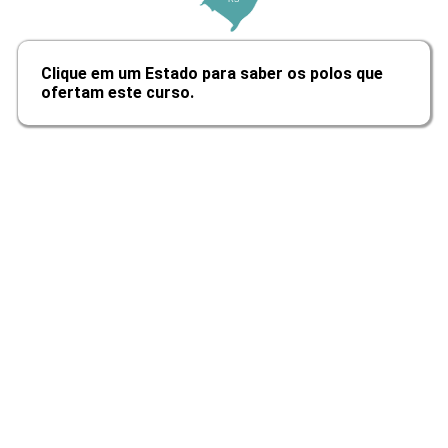
Principais Teorias do Desenvolvimento Hum
Clique em um Estado para saber os polos que
ofertam este curso.
10h
Fases do Desenvolvimento Humano nas Teori
Cognitiva, Afetiva e Social
10h